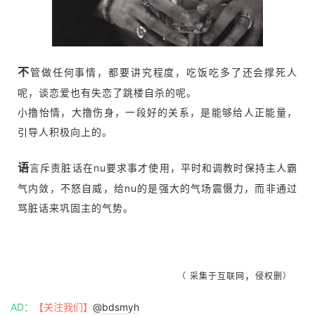
不
管做任何事情，都要讲究程度，吃饭吃多了还会撑死人
呢，谈恋爱也有失恋了跳楼自杀的呢。
小撸怡情，大撸伤身，一段好的关系，是能够给人正能量，
引导人积极向上的。
语
言斥责脏话在nu要求事才使用，平时和调教时保持主人霸
气内敛，不怒自威，给nu的是强大的气场震慑力，而非通过
骂脏话来巩固主的气势。
，
（
采集于互联网
侵权删）
AD：
【关注我们】
@bdsmyh