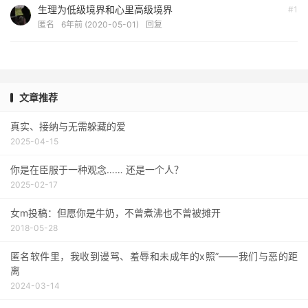
生理为低级境界和心里高级境界
#1
匿名
6年前 (2020-05-01)
回复
文章推荐
真实、接纳与无需躲藏的爱
2025-04-15
你是在臣服于一种观念…… 还是一个人？
2025-02-17
女m投稿：但愿你是牛奶，不曾煮沸也不曾被摊开
2018-05-28
匿名软件里，我收到谩骂、羞辱和未成年的x照”——我们与恶的距
离
2024-03-14