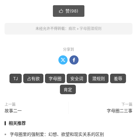
赞(
98
)

未经允许不得转载：
瘾欢
»
字母圈潜规则
分享到


TJ
占有欲
字母圈
安全词
潜规则
羞辱
肯定
上一篇
下一篇
故事二一
字母圈二三事
相关推荐
字母圈里的强制爱：幻想、欲望和现实关系的区别