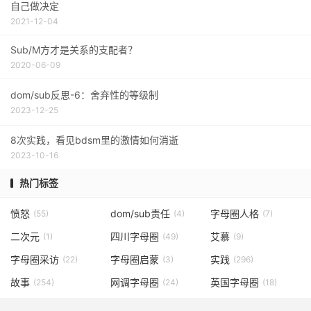
自己做决定
2021-12-04
Sub/M方才是关系的支配者？
2020-06-09
dom/sub反思-6：舍弃性的等级制
2023-12-25
8次实践，看见bdsm里的激情如何消逝
2023-10-16
热门标签
愤怒
dom/sub责任
字母圈人格
(55)
(4)
(7)
二次元
四川字母圈
艾慕
(1)
(49)
(9)
字母圈采访
字母圈启蒙
实践
(22)
(3)
(296)
故事
网调字母圈
英国字母圈
(254)
(24)
(18)