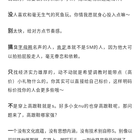
没
人喜欢和毫无生气的死鱼玩。你情我愿就身心投入点嘛～
别
太快，给对方点节奏感。
搞
臭
字母圈
名声的人，
肯定
本就不是SM的人，因为他大可
以拍拍屁股走人，毫无眷恋和依赖。
只
找经济实力雄厚的，动不动就是希望调教时能带点（高
价）小礼物什么的。你其实可以直接给自己标价，这样明码
标价找你的人会更多些哦～
不
是穿上高跟鞋就是s。好多小女nu的也穿高跟鞋呢，那问
题来了，高跟鞋哪家强？
一
个没有文化底蕴，没有思想内涵，没有技术别自称S。别像以
前拦路劫匪那样，在路上，脚踩石头，一副此路是我开的样子。