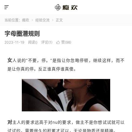

当前位置：
瘾欢
经验交流
正文


字母圈潜规则
2023-11-19
阅读(
)
评论(1)
赞(
98
)

女
人说的“不要，停。”是指让你忽略停顿，继续这样，而不
是让你真的停。反正谁真停谁真傻。
对
主人的要求远高于对nu的要求，做主不是你想试试就可以
试试的，需要很久的积累才可以，无论是物质还是精神。