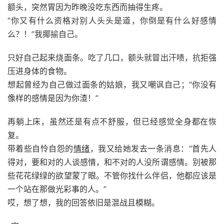
额头，突然胃因为昨晚没吃东西而抽得生疼。
“你又有什么资格对别人头头是道，你倒是有什么好感情
么？！”我揶揄自己。
只好自己起来烧面条。吃了几口，额头就冒出汗啧，抗拒强
压进身体的食物。
想起曾经为自己做过面条的姑娘，我又嘲讽自己；“你没有
像样的感情是因为你渣！”
再躺上床，虽然还是有点不舒服，但已经感觉全身都在恢
复。
带着些自怜自怨的
情绪
，我又给她发去一条消息：“首先人
得对，要和对的人谈感情，和不对的人没所谓感情。别被那
些花花绿绿的欲望蒙了眼。不管你找什么伴侣，他都应该是
一个站在那做光彩事的人。”
哎，想了想，我的回答依旧是混战且模糊。