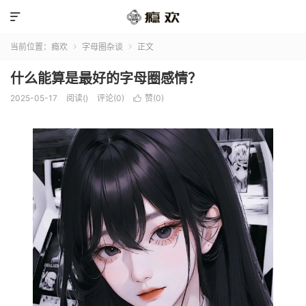

当前位置：
瘾欢
字母圈杂谈
正文


什么能算是最好的字母圈感情？
2025-05-17
阅读(
)
评论(0)
赞(
0
)
