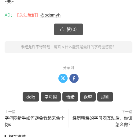
-完-
AD：
【关注我们】
@bdsmyh
赞(
0
)

未经允许不得转载：
瘾欢
»
什么能算是最好的字母圈感情？
分享到


ddlg
字母圈
情绪
欲望
规则
上一篇
下一篇
字母圈新手如何避免看起来像个
经历糟糕的字母圈互动后，你该
伪s
怎么做？
相关推荐