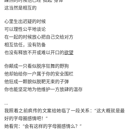
躁热的时候他已经“挺起”身体
这当然是相互的
心里生出迟疑的时候
可以理性公平地谈论
在一起的时候放心把自己交给对方
相互信任，没有防备
也没有释放不开或难以开口的
欲望
你颠成一只看似脱序狂舞的野狗
他却始给你一户属于你的安全围栏
他狂成一颗貌似脱靶无束的子弹
你也能坚定地为他维护一方放肆的温存
…
我照着之前疯传的文案给她临了一段关系：“这大概就是最
好的字母圈感情吧！”
她看完：“会有这样的字母圈感情么？”