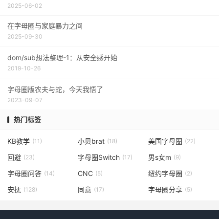
2025-06-02
在字母圈与家庭暴力之间
2025-09-30
dom/sub想法整理-1：从安全感开始
2019-10-26
字母圈版农夫与蛇，今天我悟了
2023-09-07
热门标签
KB教学
小贝brat
美国字母圈
(11)
(18)
(22)
回避
字母圈Switch
男s女m
(23)
(17)
(9)
字母圈问答
CNC
纽约字母圈
(14)
(5)
(2)
安抚
同意
字母圈分享
(128)
(17)
(5)