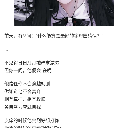
前天，有M问：“什么能算是最好的
字母圈
感情？”
…
不见得日日月月地严肃激厉
但你一问，他便会“在呢”
他信任你不会逾越
规则
你知道他不舍离弃
相互牵挂，相互救赎
各自努力成就自我
皮痒的时候他会刚好想打你