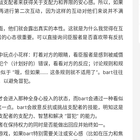
挑战支配者来获得关于支配力和界限的安心感。所以，如果
t不会再进行第二次互动，因为这样的互动对他们来说并不满
一面，他们就会露出真实的本性。这就是为什么我觉得在互
服者的心态很重要。可以直接询问臣服者是否喜欢带有反抗
中玩点小花样：盯着对方的眼睛，看臣服者是感到被威慑
犯个（计划好的）错误，看看对方的反应；讨论规则和规
于 “哦，但如果…… 这条规则就不适用了”。bart往往
”，以避免冒犯。
才会进入那种全身心投入的状态，而bart会通过一种看似
这一点。bart会故意反抗或挑战支配者的技能，明知这是
配者的支配力、智慧和解决 “冒犯” 的能力。
者在保持权力的同时是否能做出回应并始终如一。
戏，如果bart特别需要关注或安心感（比如在压力和焦