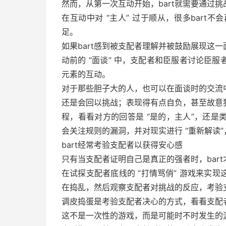
然而，从第一次互动开始，bart就需要通过
在互动中对 “主人” 过于顺从，很多bar
足。
如果bart感到被支配者理解并被鼓励展现这
动前的 “面谈” 中，支配者和臣服者讨论臣
元素的互动。
对于那些胆子大的人，也可以在面谈时的交流
还是会回以挑战；表现得有点自负，甚至故意
程，看看对方的回答是 “是的，主人”，还是类似
会关注规则的漏洞，并对现实进行 “重新解读
bart经常考验支配者以获得安心感
只有当支配者证明自己是真正的强者时，bart
在试探支配者底线的 “打情骂俏” 游戏来实现
在捣乱，然后观察支配者对挑战的反应，考验支
调皮捣蛋是考验支配者决心的方式，看看支配
这不是一次性的游戏，而是可能时不时发生的游