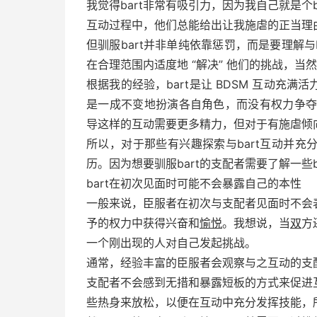
我觉得bart非常有吸引力，因为我自己就是个b
互动过程中，他们总能给出让我施虐的正当理
但驯服bart并非单纯依靠惩罚，而是要理解与b
在合理范围内适度地 “解决” 他们的挑战，当然
根据我的经验，bart是让 BDSM 互动充
是一成不变地扮演各自角色，而没有权力争夺
导这样的互动需要更多精力，但对于有施虐倾
所以，对于那些有兴趣探索与bart互动并充
历。因为想要驯服bart的支配者需要了解一些b
bart在初次见面时可能不会暴露自己的本性
一般来说，臣服者在初次与支配者见面时不会表
予的权力中获得兴奋和
愉悦
。我想说，当
双
方
一个刚出现的人对自己发起挑战。
通常，经验丰富的臣服者会观察与之互动的支
支配者不会感到无措和暴露短板的方式来促进
些热身来放松，以便在互动中充分发挥技能，