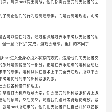
次。每次bart提出挑战，他们都需要感受到支配者的回
是为了制止他们的行为或制造恐惧，而是要制定规则，明确
认是否可以信任对方，通过稍微越过界限来确认支配者的惩
”。但一旦 “评估” 完成，游戏会继续，但目的不同了 ——
戏，是bart进入全身心投入状态的方式，这是他们向支配者交
的飙升是愉悦感的一部分。正是在界限边缘的这种互动让
果带来的恐惧，这种试探在技术上不完全算违规，所以不会
不确定何时到来的那种紧张刺激。
，还会找各种借口和理由。
你拿着打火机靠近导火索，你会感受到那种紧张和肾上腺
感达到顶峰；然后突然，随着我们跑开等待烟花绽放，紧
就是bart所追求的，他们把支配者抓住自己并加以管教