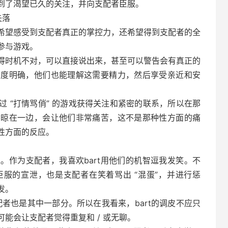
受到了渴望已久的关注，并向支配者臣服。
失落
不仅希望感受到支配者真正的掌控力，还希望得到支配者的全
参与游戏。
得时机不对，可以直接说出来，甚至可以警告会有真正的
者态度明确，他们也能理解这需要精力，然后享受亲近和安
通过 “打情骂俏” 的游戏获得关注和紧密的联系，所以在那
rt晾在一边，会让他们非常痛苦，这不是那种性方面的痛
有性方面的反应。
趣。作为支配者，我喜欢bart用他们的机智逗我发笑。不
臣服的宣泄，也是支配者在笑着骂出 “混蛋”，并进行惩
发。
配者也是其中一部分。所以在我看来，bart的调皮不应只
可能会让支配者觉得重复和 / 或无聊。