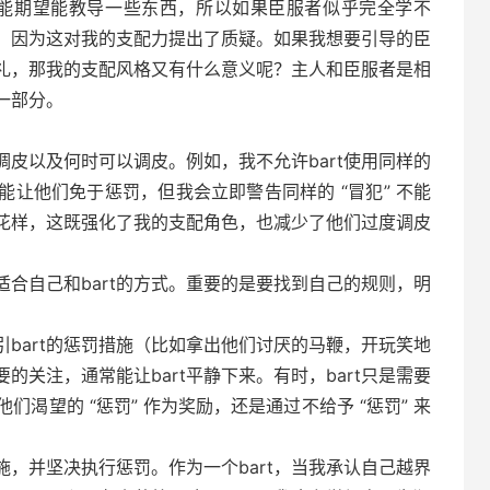
，可能期望能教导一些东西，所以如果臣服者似乎完全学不
，因为这对我的支配力提出了质疑。如果我想要引导的臣
礼，那我的支配风格又有什么意义呢？主人和臣服者是相
一部分。
调皮以及何时可以调皮。例如，我不允许bart使用同样的
能让他们免于惩罚，但我会立即警告同样的 “冒犯” 不能
新花样，这既强化了我的支配角色，也减少了他们过度调皮
适合自己和bart的方式。重要的是要找到自己的规则，明
bart的惩罚措施（比如拿出他们讨厌的马鞭，开玩笑地
关注，通常能让bart平静下来。有时，bart只是需要
们渴望的 “惩罚” 作为奖励，还是通过不给予 “惩罚” 来
，并坚决执行惩罚。作为一个bart，当我承认自己越界