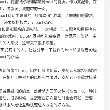
art，我能很好地理解这种bart的特质。作为支配者，在
由，这激发了我施虐的一面。
art对话中暗藏的 “打情骂俏” 游戏，了解他们的需求，
，还要保持权力，让bart安心。
满活力和紧密联系的调味剂。与之相反，当支配者和臣服者只
的游戏时，BDSM 互动可能会变得非常沉闷。当然，主
向的人来说，这带来了很多乐趣。
分享受其中的人，让我分享一下我作为bart和驯服者的经
art的心理。
现得像个bart，因为臣服者知道，支配者从掌控和被赋
还在相互了解对方的风格和界限时，支配者不会欣然接受
配者最感兴趣的点，然后努力匹配这种兴奋点，以一种让
互动。很多时候，支配者在初次互动时也会紧张，需要一
所以服从是让互动快速进入状态的好方法。