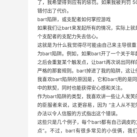
了，我希望得到应有的惩罚。如果我被判罚 50
错付出了代价。
bart陷阱，或支配者如何掌控游戏
如果我们让bart来发起所有的情况，实际上就是
个支配者的支配力失去信心。
这就是为什么我觉得尽可能由自己来主导很重要，
为bart陷阱。例如，如果bart开了一个关
之后会重复某个触发点，让bart再次说出同
严格的那套规则。bart掉进了我的陷阱，这
我喜欢bart陷阱的原因是，它和bart用的是
中的默契，同时也能获得安心感和关注。
作为bart陷阱的类型，我喜欢讲一些让人发
的臣服者来说，这更容易，因为 “主人从不
办法以令人信服的方式指出这个错误。
这些只是几个例子，每个bart都有自己调皮的
点”。不过，bart有很多常见的小伎俩，