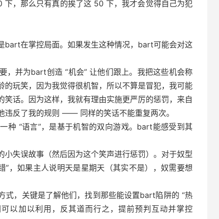
 下，那么只有真的挨了这 50 下，我才会觉得自己为犯
bart在掌控局面。如果发生这种情况，bart可能会对这
并为bart创造 “机会” 让他们跟上。我把这些机会称
于年龄的玩笑，因为我觉得很机智，所以不算是冒犯，我可能
样的笑话。因为这样，我就有理由实施更严厉的惩罚，来自
让他违反了我的规则 —— 同样的笑话不能重复两次。
同一种 “语言”，是基于机智的双向游戏。bart能感受到其
笑的小失误故事（然后因为这个笑声进行惩罚）。对于奴型
犯错”，如果主人说明天是星期天（其实不是），奴需要想
方式，关键是了解他们，找到那些能设置bart陷阱的 “热
我们可以加以利用，反其道而行之，提前预判互动并掌控