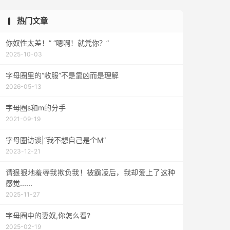
热门文章
你奴性太差！” “嗯啊！就凭你？”
2025-10-03
字母圈里的“收服”不是靠凶而是理解
2026-05-13
字母圈s和m的分手
2021-09-19
字母圈访谈|“我不想自己是个M”
2023-12-21
请狠狠地羞辱我欺负我！被霸凌后，我却爱上了这种
感觉......
2025-11-27
字母圈中的妻奴,你怎么看?
2025-02-19