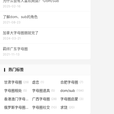
为什么会有人喜欢网调？-Dom/Sub
2025-02-16
了解dom、sub的角色
2021-08-23
加拿大字母圈捆就完了
2024-03-21
羁绊广东字母圈
2021-11-13
热门标签
甘肃字母圈
虐恋
合肥字母圈
(29)
(1)
(7)
字母圈相处
字母圈道具
dom/sub
(5)
(5)
(194)
香港澳门字母圈
广西字母圈
字母圈启蒙
(5)
(28)
(3)
俄罗斯字母圈
字母圈社交
求饶
(4)
(10)
(20)