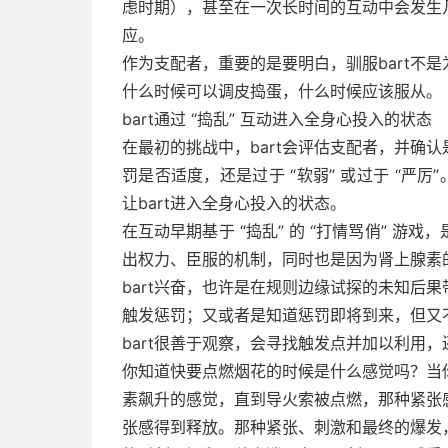
虑时期），甚至在一次长时间的互动中会发生几
应。
作为支配者，重要的是要明白，驯服bart不
什么时候可以调皮捣蛋，什么时候应该服从。
bart通过 “捣乱” 互动进入全身心投入的状态
在最初的挑战中，bart会评估支配者，并确
罚是否适度，还是过于 “软弱” 或过于 “严厉
让bart进入全身心投入的状态。
在互动早期基于 “捣乱” 的 “打情骂俏” 游
出权力、臣服的机制，同时也是因为肾上腺素
bart兴奋，也许是在规则边缘试探的未知后
触发惩罚；又或者是知道惩罚即将到来，但又
bart很善于观察，会寻找触发点并加以利用
你知道快要点燃烟花的时候是什么感觉吗？当
素飙升的感觉，直到导火索被点燃，那种紧张
张感得到释放。那种紧张、刺激和最终的爆发，