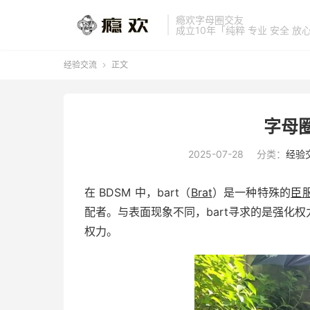
瘾欢字母圈交友
成立10年「纯粹 专业 安全 放
经验交流
正文

字母圈
2025-07-28
分类：
经验
在 BDSM 中，bart（
Brat
）是一种特殊的
臣
配者。与表面现象不同，bart寻求的是强化
权力。