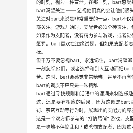
的时刻，视为一种宣泄。在那一刻，bart感
bart渴望关注 —— 忽视他们真的会让他们很
关注对bart来说是非常重要的一点。bart
部关注。游戏开始时，支配者必须全神贯注，
如果作为支配者，没有精力参与游戏，或者觉
惩罚。bart喜欢在边缘试探，但如果支配
抚。
但千万不要忽视bart。永远记住，bart渴望
一刻忽视他们，或者选择和别人互动而把ba
苦。这时，bart会感觉非常糟糕，甚至不再
bart的调皮不应只是一味捣乱
bart通过寻找规则和话语中的漏洞来制造乐
过，还是要有相应的后果，因为这既是bart
罚、亲密互动等行为时，展现出的支配力的爆
这是一个双方都参与的 “打情骂俏” 游戏，支
是一味地不停捣乱和 / 或惹恼支配者，因为这