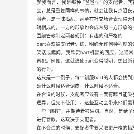
就我而言，我是那种 “爸爸型” 的支配者
会，总是重复同样的事情，就会让我有点沮丧
服者只是一味捣乱，甚至在社交场合表现得无
辅相成的，一方的形象也会成为另一方形象的
围绕管教制定两套规则：有趣的和严格的
bart喜欢被支配者训练，明确允许何种程度的
笑话或趣闻。我欣赏bart机智的回应，这通常
再犯。例如，这就迫使bart变得聪明，想出
的行为。
这只是一个例子，每个驯服bart的人都会找到
确什么时候适合调皮，什么时候不适合。
在合适的时候，支配者应该有一套有趣且能吸引
逗弄，但先不使用）。这些互动会带来他们需要的
一些 “调教”，并期待着被惩罚。当然，是给予他
进行管教，这取决于支配者。
在不合适的时候，支配者需要采取更严格的措施