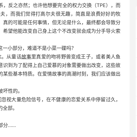
系，反之亦然；也许他想要完全的权力交换（TPE），而
尔夫，而我们觉得打高尔夫很无趣，简直是浪费好好的牧
。真的可能是任何事情，但无论是什么，最终都会导致分
，希望他能改变自己身上这个不改变就会成为分手导火索
的这一小部分，难道不是小菜一碟吗？
念。从童话
故事
里真爱的吻将野兽变成王子，或者美人鱼
意识到为了配得上自己爱慕的对象需要做出改变，这些故
的某些基本特质。在爱情故事的高潮时刻，我们应该做出
破坏性的。
人们忽视大量危险信号，在不健康的恋爱关系中停留过久，
的全部。
部分……