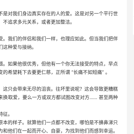
不是对我们身边真实存在的人的爱。这是对另一个平行世
、不追求多元关系，或者更加整洁。
受。我们的伴侣和我们一样，也理应如此。但当我们把伴
们这种爱与接纳。
题。如果他很优秀，但他有一个你无法接受的特点，早点
的希望耗下去要更仁慈，正所谓 “长痛不如短痛” 。
，这只会带来无尽的沮丧。往坏里说呢？这会导致更糟糕
来换取爱，要么一方或双方都试图改变对方…… 甚至两种
特征。
原本的样子。就算他们一点都不改变，哪怕是不擤鼻涕只
为和他们在一起而开心、自豪，为找到他们而感到幸运。