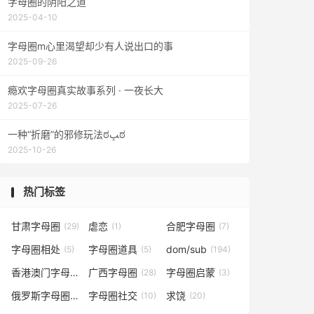
字母圈的阴阳之道
2025-04-10
字母圈m心里渴望却少有人说出口的事
2025-09-26
瘾欢字母圈真实故事系列 · 一夜长大
2025-07-26
一种“折磨”的邪修玩法ಠﭛಠ
2025-10-26
热门标签
甘肃字母圈
虐恋
合肥字母圈
(29)
(1)
(7)
字母圈相处
字母圈道具
dom/sub
(5)
(5)
(194)
香港澳门字母圈
广西字母圈
字母圈启蒙
(5)
(28)
(3)
俄罗斯字母圈
字母圈社交
求饶
(4)
(10)
(20)