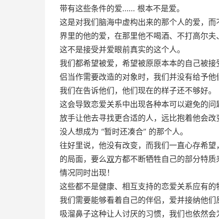
带有这些条件的爱…… 根本不是爱。
这是对我们脑海中虚构出来的那个人的爱，而
界里的他的爱，在那里他不喝酒、不打高尔夫
这不是接受并爱眼前真实的这个人。
我们都希望被爱，希望被原原本本的自己被接
侣当作需要改造的对象时，我们并没有给予他
我们在告诉他们，他们现在的样子还不够好。
这会导致恋爱关系中出现各种本可以避免的问
放手让他去寻找更合适的人，远比抱着他会改变
没人想成为 “暂时还凑合” 的那个人。
往好里说，他没有改变，而我们一直心存希望
的局面，要么
双
方都不断牺牲自己的部分特质
情况同时出现！
这些都不是健康、相互支持的恋爱关系应有的
我们需要能够看着自己的伴侣，爱并接纳他们
吸溜鼻子这种让人讨厌的习惯，我们也依然会