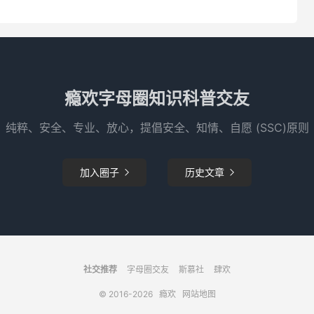
瘾欢字母圈知识科普交友
纯粹、安全、专业、放心，提倡安全、知情、自愿 (SSC)原则
加入圈子
历史文章


社交推荐
字母圈交友
斯慕社
肆欢
© 2016-2026
瘾欢
网站地图