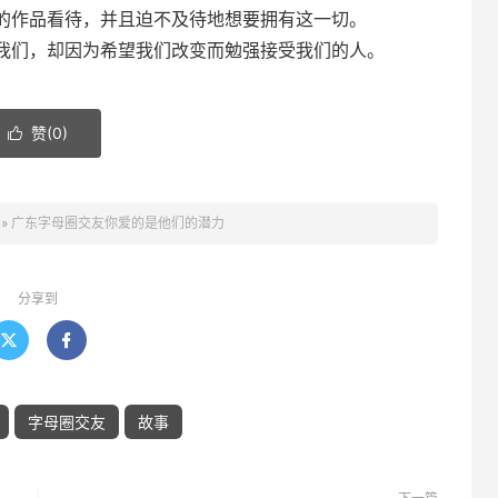
的作品看待，并且迫不及待地想要拥有这一切。
我们，却因为希望我们改变而勉强接受我们的人。
赞(
0
)

»
广东字母圈交友你爱的是他们的潜力
分享到


字母圈交友
故事