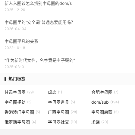
新人入圈该怎么辨别字母圈的dom/s
2025-12-20
字母圈里的“安全词”普通恋爱能用吗？
2026-04-04
字母圈平凡的关系
2022-10-18
“作为新时代女性，名字竟是主子赐的”
2025-03-01
热门标签
甘肃字母圈
虐恋
合肥字母圈
(29)
(1)
(7)
字母圈相处
字母圈道具
dom/sub
(5)
(5)
(194)
香港澳门字母圈
广西字母圈
字母圈启蒙
(5)
(28)
(3)
俄罗斯字母圈
字母圈社交
求饶
(4)
(10)
(20)