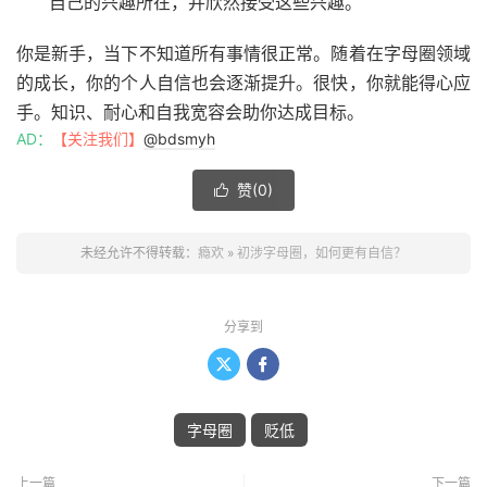
自己的兴趣所在，并欣然接受这些兴趣。
你是新手，当下不知道所有事情很正常。随着在字母圈领域
的成长，你的个人自信也会逐渐提升。很快，你就能得心应
手。知识、耐心和自我宽容会助你达成目标。
AD：
【关注我们】
@bdsmyh
赞(
0
)

未经允许不得转载：
瘾欢
»
初涉字母圈，如何更有自信？
分享到


字母圈
贬低
上一篇
下一篇