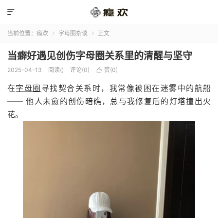

当前位置：
瘾欢
字母圈杂谈
正文


当癖好遇见创伤字母圈关系里的清醒与坚守
2025-04-13
阅读(
)
评论(0)
赞(
0
)

在
字母圈
寻找契合关系时，我常像被困在迷雾中的航船
—— 他人未愈的创伤暗礁，总与我修复后的灯塔撞出火
花。