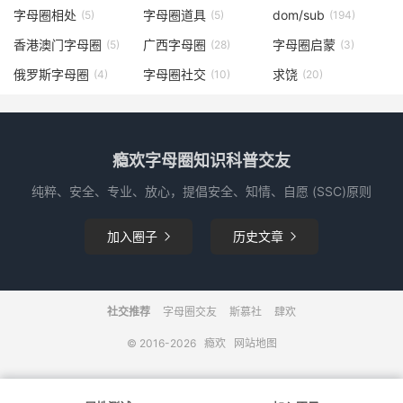
字母圈相处
字母圈道具
dom/sub
(5)
(5)
(194)
香港澳门字母圈
广西字母圈
字母圈启蒙
(5)
(28)
(3)
俄罗斯字母圈
字母圈社交
求饶
(4)
(10)
(20)
瘾欢字母圈知识科普交友
纯粹、安全、专业、放心，提倡安全、知情、自愿 (SSC)原则
加入圈子
历史文章


社交推荐
字母圈交友
斯慕社
肆欢
© 2016-2026
瘾欢
网站地图