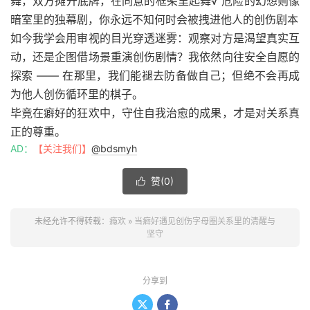
舞，双方摊开底牌，在同意的框架里起舞√ 危险的幻想则像
暗室里的独幕剧，你永远不知何时会被拽进他人的创伤剧本
如今我学会用审视的目光穿透迷雾：观察对方是渴望真实互
动，还是企图借场景重演创伤剧情？我依然向往安全自愿的
探索 —— 在那里，我们能褪去防备做自己；但绝不会再成
为他人创伤循环里的棋子。
毕竟在癖好的狂欢中，守住自我治愈的成果，才是对关系真
正的尊重。
AD：
【关注我们】
@bdsmyh
赞(
0
)

未经允许不得转载：
瘾欢
»
当癖好遇见创伤字母圈关系里的清醒与
坚守
分享到

