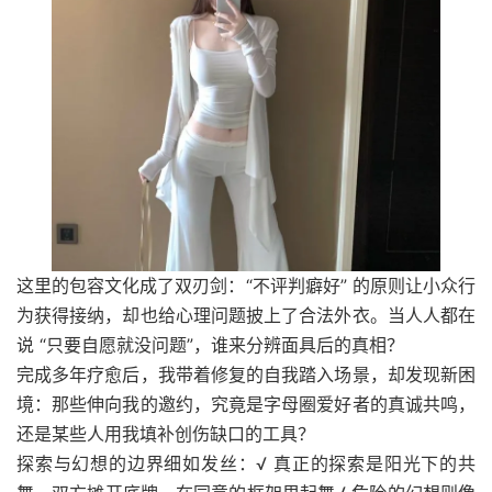
这里的包容文化成了双刃剑：“不评判癖好” 的原则让小众行
为获得接纳，却也给心理问题披上了合法外衣。当人人都在
说 “只要自愿就没问题”，谁来分辨面具后的真相？
完成多年疗愈后，我带着修复的自我踏入场景，却发现新困
境：那些伸向我的邀约，究竟是字母圈爱好者的真诚共鸣，
还是某些人用我填补创伤缺口的工具？
探索与幻想的边界细如发丝：√ 真正的探索是阳光下的共