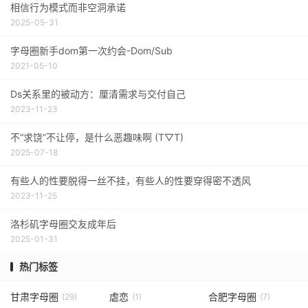
相信行为模式而非空洞承诺
2025-05-31
字母圈新手dom第一次约会-Dom/Sub
2021-05-10
Ds关系里的被动方：厘清需求与交付自己
2023-11-23
不“求饶”不让停，是什么恶趣味啊 (T▽T)
2025-07-18
有些人的性要脱得一丝不挂，有些人的性要穿得密不透风
2023-11-25
洛杉矶字母圈交友成年后
2025-01-31
热门标签
甘肃字母圈
虐恋
合肥字母圈
(29)
(1)
(7)