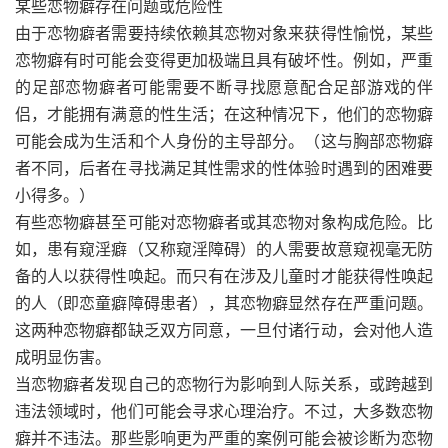
某些恋物癖存在问题或危险性
由于恋物癖者需要持续依赖其恋物对象来获得性愉悦，某些
恋物癖有时可能会变得更加极端且具有破坏性。例如，严重
的足部恋物癖者可能需要不断寻找愿意配合足部游戏的伴
侣，才能拥有满意的性生活；在这种情况下，他们的恋物癖
可能会成为生活和个人身份的主导部分。（这与胸部恋物癖
者不同，后者在寻找满足其性需求的性体验时遇到的困难要
小得多。）
有些恋物癖甚至可能对恋物癖者或其恋物对象构成危险。比
如，患有窥淫癖（又称窥淫障碍）的人需要故意窥视毫无防
备的人以获得性唤起。而只有在涉及儿童时才能获得性唤起
的人（即恋童癖障碍患者），其恋物癖显然存在严重问题。
这两种恋物癖都缺乏双方同意，一旦付诸行动，会对他人造
成明显伤害。
当恋物癖者发现自己的恋物行为影响到人际关系，或跨越到
违法领域时，他们可能会寻求心理治疗。不过，大多数恋物
癖并不违法。那些影响更为严重的案例可能会被诊断为恋物