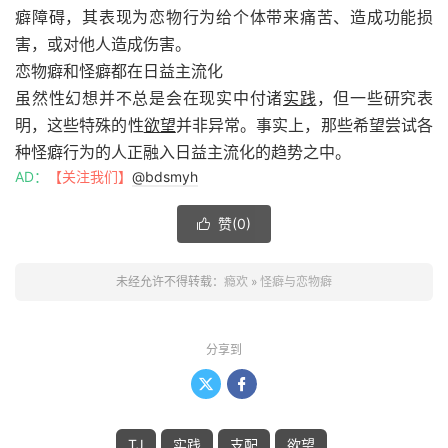
癖障碍，其表现为恋物行为给个体带来痛苦、造成功能损
害，或对他人造成伤害。
恋物癖和怪癖都在日益主流化
虽然性幻想并不总是会在现实中付诸
实践
，但一些研究表
明，这些特殊的性
欲望
并非异常。事实上，那些希望尝试各
种怪癖行为的人正融入日益主流化的趋势之中。
AD：
【关注我们】
@bdsmyh
赞(
0
)

未经允许不得转载：
瘾欢
»
怪癖与恋物癖
分享到


TJ
实践
支配
欲望