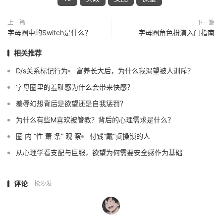
上一篇
下一篇
字母圈中的Switch是什么？
字母圈角色扮演入门指南
相关推荐
D/s关系标记行为
富养长大后，为什么我渴望被人训斥？
字母圈里的羞耻感为什么会带来快感？
羞辱幻想背后是欲望还是自我惩罚？
为什么有些M喜欢被管教？背后的心理需求是什么？
圈 内 “性 萧 条” 观 察
付钱“戴”贞操锁的人
从心理学看支配与臣服，欲望为何需要安全感作为基础
评论
抢沙发