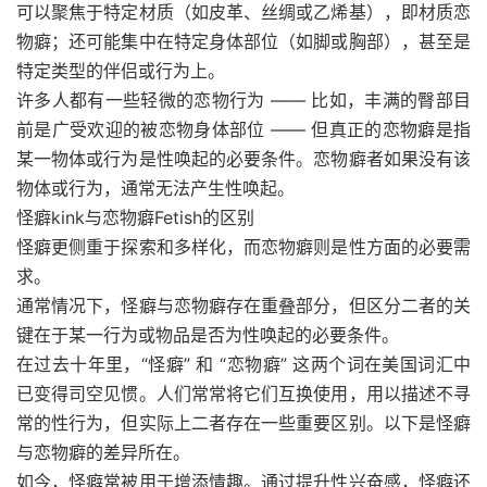
可以聚焦于特定材质（如皮革、丝绸或乙烯基），即材质恋
物癖；还可能集中在特定身体部位（如脚或胸部），甚至是
特定类型的伴侣或行为上。
许多人都有一些轻微的恋物行为 —— 比如，丰满的臀部目
前是广受欢迎的被恋物身体部位 —— 但真正的恋物癖是指
某一物体或行为是性唤起的必要条件。恋物癖者如果没有该
物体或行为，通常无法产生性唤起。
怪癖kink与恋物癖Fetish的区别
怪癖更侧重于探索和多样化，而恋物癖则是性方面的必要需
求。
通常情况下，怪癖与恋物癖存在重叠部分，但区分二者的关
键在于某一行为或物品是否为性唤起的必要条件。
在过去十年里，“怪癖” 和 “恋物癖” 这两个词在美国词汇中
已变得司空见惯。人们常常将它们互换使用，用以描述不寻
常的性行为，但实际上二者存在一些重要区别。以下是怪癖
与恋物癖的差异所在。
如今，怪癖常被用于增添情趣。通过提升性兴奋感，怪癖还