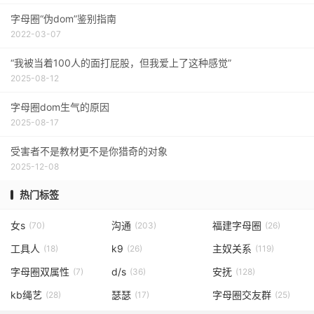
字母圈“伪dom”鉴别指南
2022-03-07
“我被当着100人的面打屁股，但我爱上了这种感觉”
2025-08-12
字母圈dom生气的原因
2025-08-17
受害者不是教材更不是你猎奇的对象
2025-12-08
热门标签
女s
沟通
福建字母圈
(70)
(203)
(26)
工具人
k9
主奴关系
(18)
(26)
(119)
字母圈双属性
d/s
安抚
(7)
(36)
(128)
kb绳艺
瑟瑟
字母圈交友群
(28)
(17)
(25)