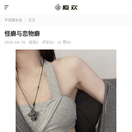

字母圈杂谈
正文

怪癖与恋物癖
2025-04-19
阅读(
)
评论(0)
赞(
0
)
