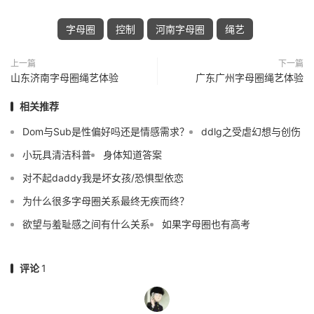
字母圈
控制
河南字母圈
绳艺
上一篇
下一篇
山东济南字母圈绳艺体验
广东广州字母圈绳艺体验
相关推荐
Dom与Sub是性偏好吗还是情感需求？
ddlg之受虐幻想与创伤
小玩具清洁科普
身体知道答案
对不起daddy我是坏女孩/恐惧型依恋
为什么很多字母圈关系最终无疾而终？
欲望与羞耻感之间有什么关系
如果字母圈也有高考
评论
1