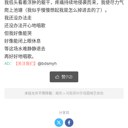
我低头看着浮肿的躯干，疼痛持续地侵袭而来，我使尽力气
爬上池塘（我似乎慢慢想起我是怎么掉进去的了）。
我还没办法走
还没办法开心地唱歌
但我好像能哭
好像能闭上眼休息
等这场水难静静退去
再好好地唱歌。
AD：
【关注我们】
@bdsmyh
赞(
12
)

未经允许不得转载：
瘾欢
»
河南郑州字母圈绳艺体验
分享到

