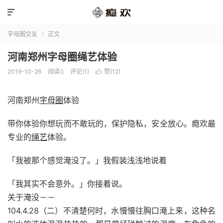

字母圈交友
正文

河南郑州字母圈绳艺体验
2019-10-26
阅读(
)
评论(1)
赞(
12
)

河南郑州
字母圈
体验
带你体验你想玩而不敢玩的，保护隐私，安全放心。瘾欢最
专业的
绳艺
体验。
「我被那个感觉淹没了。」我假装浅浅地说着
「我其实不会意外。」你接着说。
关于淹没－－
104.4.28（二）不清楚何时，水慢慢往胸口淹上来，这种名