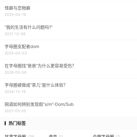
怪癖与恋物癖
2025-04-19
“我的生活有什么问题吗?”
2021-12-06
字母圈支配者dom
2025-04-03
在字母圈找“爸爸”为什么更容易受伤？
2026-05-06
字母圈被做成“茶几”是什么体验？
2024-12-19
网调如何辨别发现假“s/m”-Dom/Sub
2021-05-05
热门标签
甘肃字母圈
虐恋
合肥字母圈
(29)
(1)
(7)