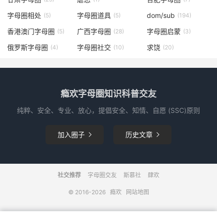
字母圈相处
字母圈道具
dom/sub
(5)
(5)
(194)
香港澳门字母圈
广西字母圈
字母圈启蒙
(5)
(28)
(3)
俄罗斯字母圈
字母圈社交
求饶
(4)
(10)
(20)
瘾欢字母圈知识科普交友
纯粹、安全、专业、放心，提倡安全、知情、自愿 (SSC)原则
加入圈子
历史文章


社交推荐
字母圈交友
斯慕社
肆欢
© 2016-2026
瘾欢
网站地图