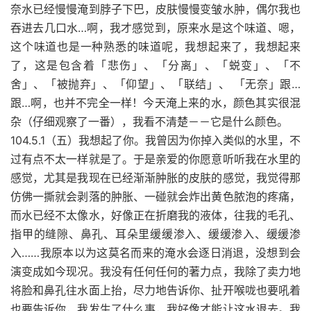
奈水已经慢慢淹到脖子下巴，皮肤慢慢变皱水肿，偶尔我也
吞进去几口水…啊，我才感觉到，原来水是这个味道、嗯，
这个味道也是一种熟悉的味道呢，我想起来了，我想起来
了，这是包含着「悲伤」、「分离」、「蜕变」、「不
舍」、「被抛弃」、「仰望」、「联结」、 「无奈」跟…
跟…啊，也并不完全一样！今天淹上来的水，颜色其实很混
杂（仔细观察了一番），我看不清楚－－它是什么颜色。
104.5.1（五）我想起了你。我曾因为你掉入类似的水里，不
过有点不太一样就是了。于是亲爱的你愿意听听我在水里的
感觉，尤其是我现在已经渐渐肿胀的皮肤的感觉，我觉得那
仿佛一撕就会剥落的肿胀、一碰就会炸出黄色脓泡的疼痛，
而水已经不太像水，好像正在折磨我的液体，往我的毛孔、
指甲的缝隙、鼻孔、耳朵里缓缓渗入、缓缓渗入、缓缓渗
入……我原本以为这莫名而来的淹水会逐日消退，没想到会
演变成如今现况。我没有任何任何的著力点，我除了卖力地
将脸和鼻孔往水面上抬，尽力地告诉你、扯开喉咙也要吼着
也要告诉你，我发生了什么事，我好像才能让这水退去。我