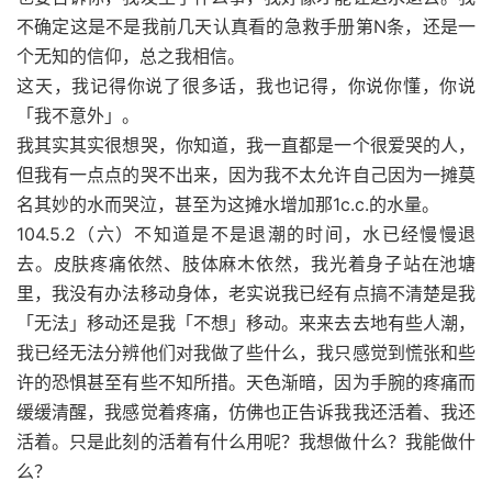
不确定这是不是我前几天认真看的急救手册第N条，还是一
个无知的信仰，总之我相信。
这天，我记得你说了很多话，我也记得，你说你懂，你说
「我不意外」。
我其实其实很想哭，你知道，我一直都是一个很爱哭的人，
但我有一点点的哭不出来，因为我不太允许自己因为一摊莫
名其妙的水而哭泣，甚至为这摊水增加那1c.c.的水量。
104.5.2（六）不知道是不是退潮的时间，水已经慢慢退
去。皮肤疼痛依然、肢体麻木依然，我光着身子站在池塘
里，我没有办法移动身体，老实说我已经有点搞不清楚是我
「无法」移动还是我「不想」移动。来来去去地有些人潮，
我已经无法分辨他们对我做了些什么，我只感觉到慌张和些
许的恐惧甚至有些不知所措。天色渐暗，因为手腕的疼痛而
缓缓清醒，我感觉着疼痛，仿佛也正告诉我我还活着、我还
活着。只是此刻的活着有什么用呢？我想做什么？我能做什
么？