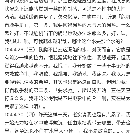
叫水的液体温温热热的，那是曾经碰触过的温度，在危急的
状况之下还能感觉到一丝的
控制
感，可说是不性中的大性，
哈哈。我缓缓调整身子，欠欠懒腰，在脑中打开所谓「危机
自救手册」，第一条：我要区辨温热的水与水的温热。什么
鬼？好，不过危机当下的确是也没办法想那么多，好，嗯，
我想想，呃，可我越想越混乱，哪个这个水是那个水的？
104.4.29（三）我爬不出去这深陷的水，对我而言，它像是
有流沙一样的拉力，把我紧紧地往下拖住，我想逃开，但我
觉得我越来越逃不开。我慌了，我开始做了一些于事无补的
求救或挣扎，我唱歌、我跳舞、我踏地、我痛哭。我以为是
能轻轻抓住我的希望，其实也只是路过而白眼，但因为我记
得自救手测的第二条：「要求救」，所以我开始一直往天空
打ＳＯＳ，我开始觉得我是不是电影中的Ｐｉ啊，实在是太
荒谬了这样（泪）。
104.4.30（四）昨天这样一天，老实说我也是有点累了，我
开始无力地在水中载浮载沉，任由水把我带去那里、带去这
里，甚至还忍不住在水里大小便了，我不是故意的……。无