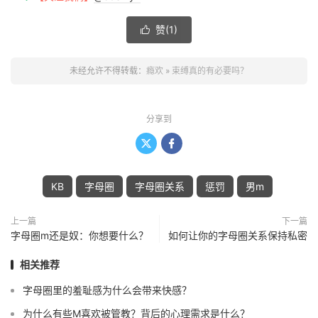
赞(
1
)

未经允许不得转载：
瘾欢
»
束缚真的有必要吗？
分享到


KB
字母圈
字母圈关系
惩罚
男m
上一篇
下一篇
字母圈m还是奴：你想要什么？
如何让你的字母圈关系保持私密
相关推荐
字母圈里的羞耻感为什么会带来快感？
为什么有些M喜欢被管教？背后的心理需求是什么？