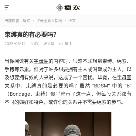

当前位置：
瘾欢
字母圈新人指南
正文


束缚真的有必要吗？
2025-05-14
阅读(
)
评论(0)
赞(
1
)

当你阅读有关
字母圈
的内容时，很难不联想到束缚、绳索、
手铐等元素。但对于许多想要拥有主人或渴望成为主人，以
及想要拥有奴的人来说，这成了一个困扰。毕竟，在
字母圈
关系
中，束缚真的是必要的吗？虽然 “BDSM” 中的 “B”
（Bondage，束缚）似乎暗示了这一点，但每段关系都有
不同的癖好和特色，或许你的关系并不需要绳索的参与。