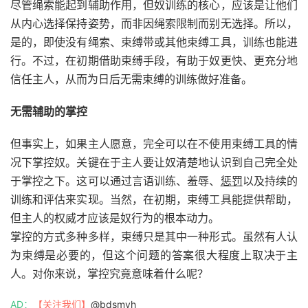
尽管绳索能起到辅助作用，但奴训练的核心，应该是让他们
从内心选择保持姿势，而非因绳索限制而别无选择。所以，
是的，即使没有绳索、束缚带或其他束缚工具，训练也能进
行。不过，在初期借助束缚手段，有助于奴更快、更充分地
信任主人，从而为日后无需束缚的训练做好准备。
无需辅助的掌控
但事实上，如果主人愿意，完全可以在不使用束缚工具的情
况下掌控奴。关键在于主人要让奴清楚地认识到自己完全处
于掌控之下。这可以通过言语训练、羞辱、
惩罚
以及持续的
训练和评估来实现。当然，在初期，束缚工具能提供帮助，
但主人的权威才应该是奴行为的根本动力。
掌控的方式多种多样，束缚只是其中一种形式。虽然有人认
为束缚是必要的，但这个问题的答案很大程度上取决于主
人。对你来说，掌控究竟意味着什么呢？
AD：
【关注我们】
@bdsmyh