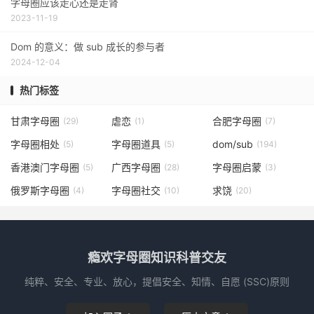
字母圈应该走心还是走肾
2023-11-19
Dom 的意义：做 sub 成长的参与者
2024-12-04
热门标签
甘肃字母圈
虐恋
合肥字母圈
(29)
(1)
(7)
字母圈相处
字母圈道具
dom/sub
(5)
(5)
(194)
香港澳门字母圈
广西字母圈
字母圈启蒙
(5)
(28)
(3)
俄罗斯字母圈
字母圈社交
求饶
(4)
(10)
(20)
瘾欢字母圈知识科普交友
纯粹、安全、专业、放心，提倡安全、知情、自愿 (SSC)原则