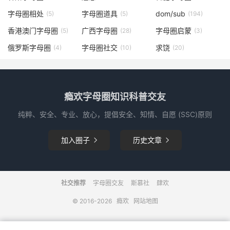
字母圈相处
字母圈道具
dom/sub
(5)
(5)
(194)
香港澳门字母圈
广西字母圈
字母圈启蒙
(5)
(28)
(3)
俄罗斯字母圈
字母圈社交
求饶
(4)
(10)
(20)
瘾欢字母圈知识科普交友
纯粹、安全、专业、放心，提倡安全、知情、自愿 (SSC)原则
加入圈子
历史文章


社交推荐
字母圈交友
斯慕社
肆欢
© 2016-2026
瘾欢
网站地图