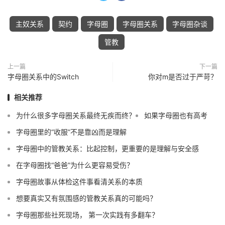
主奴关系
契约
字母圈
字母圈关系
字母圈杂谈
管教
上一篇
下一篇
字母圈关系中的Switch
你对m是否过于严苛？
相关推荐
为什么很多字母圈关系最终无疾而终？
如果字母圈也有高考
字母圈里的“收服”不是靠凶而是理解
字母圈中的管教关系：比起控制，更重要的是理解与安全感
在字母圈找“爸爸”为什么更容易受伤？
字母圈故事从体检这件事看清关系的本质
想要真实又有氛围感的管教关系真的可能吗？
字母圈那些社死现场， 第一次实践有多翻车？