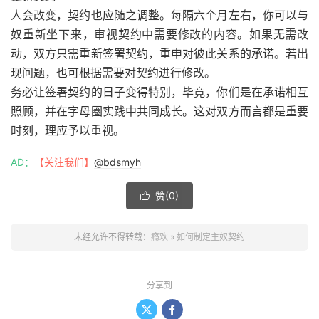
人会改变，契约也应随之调整。每隔六个月左右，你可以与
奴重新坐下来，审视契约中需要修改的内容。如果无需改
动，双方只需重新签署契约，重申对彼此关系的承诺。若出
现问题，也可根据需要对契约进行修改。
务必让签署契约的日子变得特别，毕竟，你们是在承诺相互
照顾，并在字母圈实践中共同成长。这对双方而言都是重要
时刻，理应予以重视。
AD：
【关注我们】
@bdsmyh
赞(
0
)

未经允许不得转载：
瘾欢
»
如何制定主奴契约
分享到

