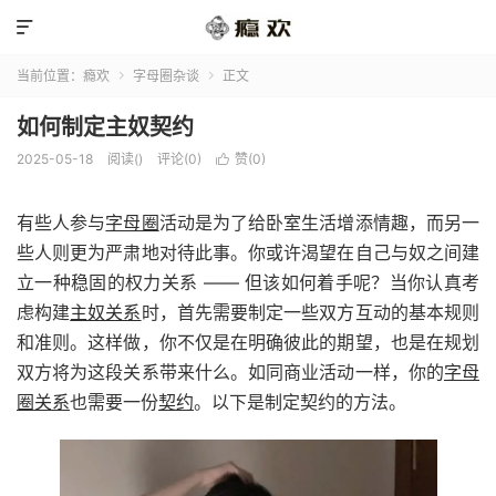

当前位置：
瘾欢
字母圈杂谈
正文


如何制定主奴契约
2025-05-18
阅读(
)
评论(0)
赞(
0
)

有些人参与
字母圈
活动是为了给卧室生活增添情趣，而另一
些人则更为严肃地对待此事。你或许渴望在自己与奴之间建
立一种稳固的权力关系 —— 但该如何着手呢？当你认真考
虑构建
主奴关系
时，首先需要制定一些双方互动的基本规则
和准则。这样做，你不仅是在明确彼此的期望，也是在规划
双方将为这段关系带来什么。如同商业活动一样，你的
字母
圈关系
也需要一份
契约
。以下是制定契约的方法。