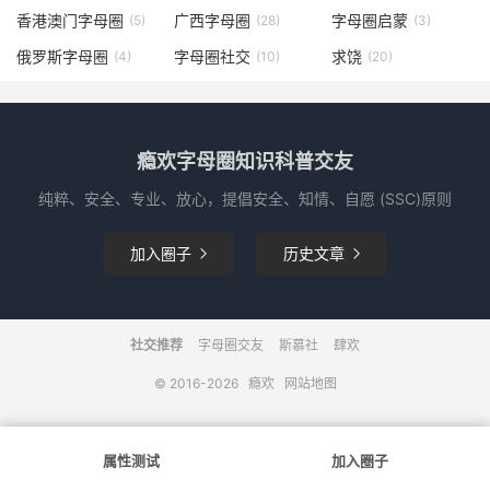
香港澳门字母圈
广西字母圈
字母圈启蒙
(5)
(28)
(3)
俄罗斯字母圈
字母圈社交
求饶
(4)
(10)
(20)
瘾欢字母圈知识科普交友
纯粹、安全、专业、放心，提倡安全、知情、自愿 (SSC)原则
加入圈子
历史文章


社交推荐
字母圈交友
斯慕社
肆欢
© 2016-2026
瘾欢
网站地图
属性测试
加入圈子