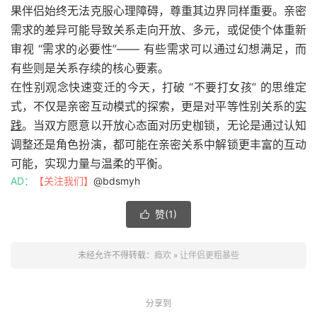
果伴侣始终无法克服心理障碍，尊重其边界同样重要。亲密
需求的差异可能导致关系走向开放、多元，或促使个体重新
审视 “需求的必要性”—— 有些需求可以通过幻想满足，而
有些则是关系存续的核心要素。
在性别观念快速变迁的今天，打破 “不要打女孩” 的思维定
式，不仅是亲密互动模式的探索，更是对平等性别关系的
实
践
。当双方愿意以开放心态面对历史枷锁，无论是通过认知
调整还是角色扮演，都可能在亲密关系中解锁更丰富的互动
可能，实现力量与温柔的平衡。
AD：
【关注我们】
@bdsmyh
赞(
1
)

未经允许不得转载：
瘾欢
»
让伴侣更粗暴些
分享到