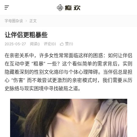

字母圈杂谈
正文

让伴侣更粗暴些
2025-05-27
阅读(
)
评论(0)
赞(
1
)

在亲密关系中，许多女性常常面临这样的困惑：如何让伴侣
在互动中更 “粗暴” 一些？这个看似简单的需求背后，实则
隐藏着深刻的性别文化烙印与个体心理障碍。当伴侣总是担
心 “伤害” 而不敢尝试更激烈的亲密模式时，我们需要从历
史脉络与现实困境中寻找破局之道。