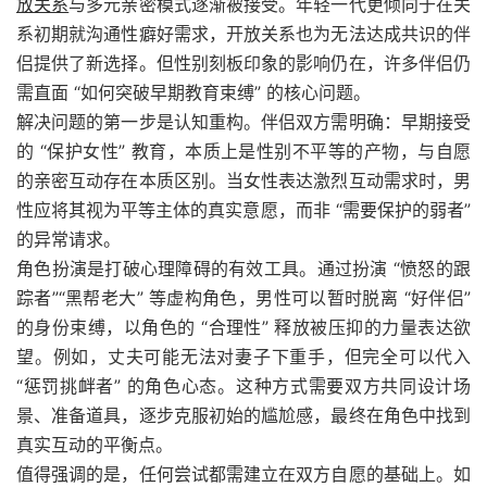
放关系
与多元亲密模式逐渐被接受。年轻一代更倾向于在关
系初期就沟通性癖好需求，开放关系也为无法达成共识的伴
侣提供了新选择。但性别刻板印象的影响仍在，许多伴侣仍
需直面 “如何突破早期教育束缚” 的核心问题。
解决问题的第一步是认知重构。伴侣双方需明确：早期接受
的 “保护女性” 教育，本质上是性别不平等的产物，与自愿
的亲密互动存在本质区别。当女性表达激烈互动需求时，男
性应将其视为平等主体的真实意愿，而非 “需要保护的弱者”
的异常请求。
角色扮演是打破心理障碍的有效工具。通过扮演 “愤怒的跟
踪者”“黑帮老大” 等虚构角色，男性可以暂时脱离 “好伴侣”
的身份束缚，以角色的 “合理性” 释放被压抑的力量表达欲
望。例如，丈夫可能无法对妻子下重手，但完全可以代入
“惩罚挑衅者” 的角色心态。这种方式需要双方共同设计场
景、准备道具，逐步克服初始的尴尬感，最终在角色中找到
真实互动的平衡点。
值得强调的是，任何尝试都需建立在双方自愿的基础上。如