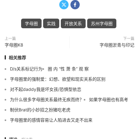


字母圈
实践
开放关系
苏州字母圈
上一篇
下一篇
字母圈K8
字母圈淤青与印记
相关推荐
D/s关系标记行为
圈 内 “性 萧 条” 观 察
字母圈里的强制爱：幻想、欲望和现实关系的区别
对不起daddy我是坏女孩/恐惧型依恋
为什么很多字母圈关系最终无疾而终？
如果字母圈也有高考
制伏Brat的小妙招之扮猪吃老虎
字母圈里的感情容易让人陷进去又走不出来