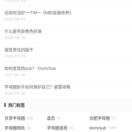
2025-03-04
论如何当好一个M一《M的自我修养》
2025-06-02
什么是年龄角色扮演
2025-04-16
接受责任的赋予
2025-03-04
如何发现伪sub？-Dom/Sub
2021-04-28
字母圈新手如何保护自己？避雷攻略
2026-04-20
热门标签
甘肃字母圈
虐恋
合肥字母圈
(29)
(1)
(7)
字母圈相处
字母圈道具
dom/sub
(5)
(5)
(194)