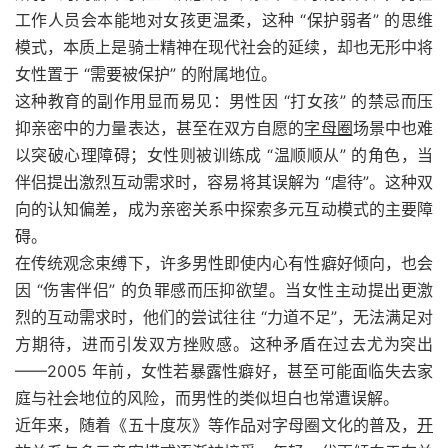
工作人员会本能地对女孩更温柔，这种 “保护弱者” 的思维
模式，本质上是骑士精神在现代社会的延续，却也无形中将
女性置于 “需要被保护” 的附属地位。
这种教育的副作用显而易见：男性因 “打女孩” 的禁忌而压
抑亲密中的力量表达，甚至在双方自愿的
字母圈
场景中也难
以突破心理障碍；女性则被训练成 “温顺顺从” 的角色，当
伴侣提出激烈互动需求时，容易将其误解为 “虐待”。这种双
向的认知偏差，成为亲密关系中探索多元互动模式的主要障
碍。
在传统观念束缚下，许多男性即使内心有性癖好倾向，也会
因 “伤害伴侣” 的负罪感而压抑欲望。当女性主动提出更激
烈的互动需求时，他们的尝试往往 “力道不足”，无法满足对
方期待，进而引发双方挫败感。这种矛盾在过去尤为突出
——2005 年前，女性若暴露性癖好，甚至可能面临失去家
庭与社会地位的风险，而男性的类似坦白也常遭误解。
近年来，随着《五十度灰》等作品对字母圈文化的普及，
开