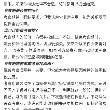
期限，如果你中途觉得不合适，随时都可以提出结束。
考察期是必需的吗？
考察期并非强制要求，但我认为它非常有用，能为关系发展
提供重要保障。
谁可以结束考察期？
考察期内的任何一方都有权终止。不过，结束考察期时，一
定要和伴侣坦诚沟通，切忌玩消失。突然断联不仅会伤害对
方，也违背了尊重原则。如果对方愿意和你一起尝试考察
期，那么他们理应得到明确的答复。
考察期需要佩戴考察项圈吗？
佩戴考察项圈并非必要，但它能为考察期增添独特的氛围和
仪式感
。
考察期是为潜在字母圈关系奠定坚实基础的绝佳方式。花时
间深入了解对方永远不会是坏事，利用好这一阶段，保护好
自己，避免盲目投入关系。下次遇到潜在伴侣时，不妨试试
设置考察期，或许它能让你们的关系更加稳固。保持这份探
索的热情，继续大胆尝试吧！