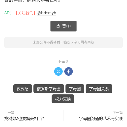
AD：
【关注我们】
@bdsmyh
赞(
1
)

未经允许不得转载：
瘾欢
»
字母圈考察期
分享到


仪式感
俄罗斯字母圈
字母圈
字母圈关系
权力交换
上一篇
下一篇
找S找M也要旗鼓相当？
字母圈沟通的艺术与实践