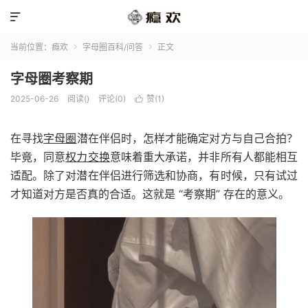

当前位置：
瘾欢
字母圈百科/问答
正文


字母圈考察期
2025-06-26
阅读(
)
评论(0)
赞(
1
)

在寻找
字母圈
潜在伴侣时，怎样才能确定对方与自己合拍？
毕竟，同意
权力交换
意味着重大承诺，并非所有人都能相互
适配。除了对潜在伴侣进行筛选和协商，有时候，只有试过
才知道对方是否真的合适。这就是 “考察期” 存在的意义。