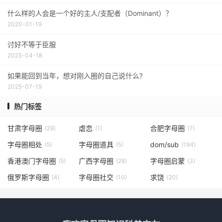
什么样的人会是一个好的主人/支配者（Dominant）？
2020-01-19
讨好不等于臣服
2025-04-18
如果能回到当年，想对刚入圈的自己说什么?
2025-07-19
热门标签
甘肃字母圈
虐恋
合肥字母圈
(29)
(1)
(7)
字母圈相处
字母圈道具
dom/sub
(5)
(5)
(194)
香港澳门字母圈
广西字母圈
字母圈启蒙
(5)
(28)
(3)
俄罗斯字母圈
字母圈社交
求饶
(4)
(10)
(20)