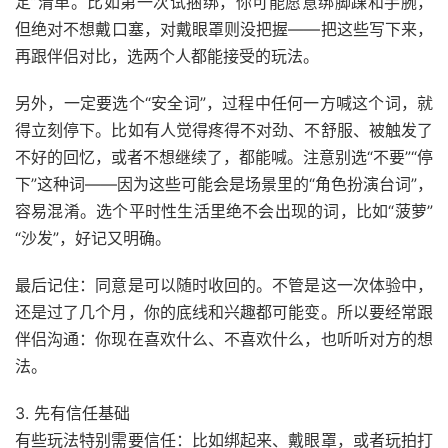
定”清单。比如第一次试捆绑，你可能愿意绑脚踝和手腕，
但绝对不想戴口塞，对戴眼罩则没把握——把这些写下来，
再跟伴侣对比，选两个人都能接受的玩法。
另外，一定要选个“安全词”，过程中任何一方喊这个词，就
得立刻停下。比如有人觉得疼得不对劲、不舒服、被触发了
不好的回忆，或者不想继续了，都能喊。注意别选“不要”“停
下”这种词——因为这些可能会是场景里的“角色扮演台词”，
容易混淆。选个平时性生活里绝不会出现的词，比如“菠萝”
“沙发”，好记又明确。
最后记住：同意是可以随时收回的。不管是这一次体验中，
还是过了几个月，你的底线和兴趣都可能变。所以要经常跟
伴侣沟通：你现在喜欢什么、不喜欢什么，也听听对方的想
法。
3. 先有信任基础
有些玩法特别需要信任：比如绑起来、戴眼罩，或者玩拍打