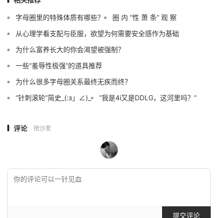
字母圈里的特殊体质有哪些？
圈 内 “性 萧 条” 观 察
从心理学看支配与臣服，欲望为何需要安全感作为基础
为什么富养长大的你会渴望被强制？
一些“羞辱性极强”的道具推荐
为什么很多字母圈关系最终无疾而终？
“针刺滚轮”简史_(:з」∠)_
“我是4i又是DDLG，这河里吗？”
评论
抢沙发
提交评论