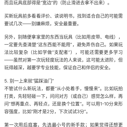
而且玩具底部得是“宽边”的（防止滑进去拿不出来）。
买新玩具前多看看评价、读说明书，找到适合自己的可能需
要试几次——别嫌麻烦，安全最重要。
另外，别随便拿家里的东西当玩具（比如用皮带、电线），
一定要先查清楚“这东西能不能用”，避免弄伤自己。如果玩
法比较复杂（比如学做“支配者”），可能还需要更多学习
——虽然对第一次玩轻度玩法的人来说，这可能太进阶，但
玩得越深，越要学专业技能，保证自己和伴侣的安全。
5. 别一上来就“猛踩油门”
不管试什么新玩法，都要“从小处着手，慢慢来”。比如玩拍
打类，先轻轻碰一下，问问对方（或自己）感觉怎么样，再
问“想再重点、再轻点，还是换个位置”。可以用1-10分来形
容强度，比如“刚才是2分，下次试试3分”。
第一次用后庭塞，先选最小号的新手款；如果觉得还想更