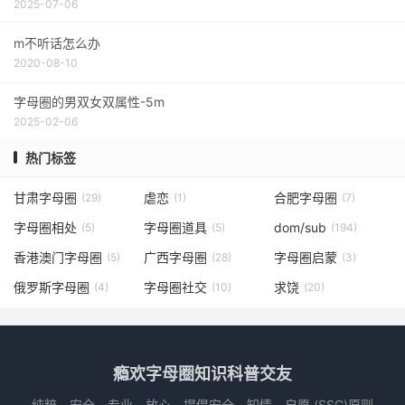
2025-07-06
m不听话怎么办
2020-08-10
字母圈的男双女双属性-5m
2025-02-06
热门标签
甘肃字母圈
虐恋
合肥字母圈
(29)
(1)
(7)
字母圈相处
字母圈道具
dom/sub
(5)
(5)
(194)
香港澳门字母圈
广西字母圈
字母圈启蒙
(5)
(28)
(3)
俄罗斯字母圈
字母圈社交
求饶
(4)
(10)
(20)
瘾欢字母圈知识科普交友
纯粹、安全、专业、放心，提倡安全、知情、自愿 (SSC)原则