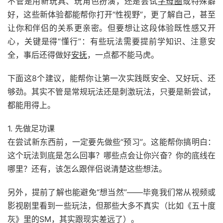
不管是用新玩具、玩角色扮演，还是尝试
字母圈
或特殊癖
好，这些新体验都能帮你打开“性视野”，更了解自己，甚至
让你和伴侣的关系更亲密。但要想让这段体验既性感又开
心，关键是得“懂行”：有些玩法需要提前学知识、注意安
全，事后还得做好
安抚
，一点都不能马虎。
下面这8个建议，能帮你让第一次实践既安全、又好玩、还
够劲。其实不管是常规玩法还是刺激玩法，只要是新尝试，
都能用得上。
1. 先做足功课
在尝试新东西前，一定要先做些“预习”。这能帮你搞明白：
这个玩法到底是怎么回事？哪些点会让你兴奋？你的底线在
哪里？还有，该怎么跟伴侣说清楚这些想法。
另外，提前了解也能避免“想当然”——毕竟我们常从视频或
影视剧里看到一些玩法，但那些大多不真实（比如《五十度
灰》里的SM，其实跟现实差远了）。