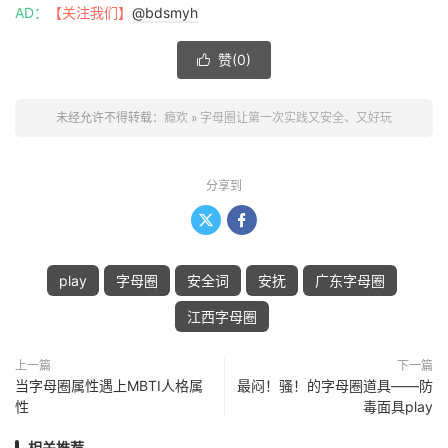
AD：
【关注我们】
@bdsmyh
赞(
0
)

未经允许不得转载：
瘾欢
»
字母圈让第一次实践又安全、又好玩
分享到


play
字母圈
安全词
安抚
广东字母圈
江西字母圈
上一篇
下一篇
当字母圈属性遇上MBTI人格属
最闷！骚！的字母圈道具——防
性
毒面具play
相关推荐