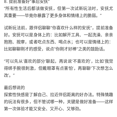
8. 提前准备好“事后安抚”
“所有性生活后都该做安抚，但第一次试新玩法时，安抚尤
其重要——毕竟你暴露了更多身体和情绪上的脆弱。”
试新玩法前，跟伴侣聊聊“你喜欢什么样的安抚”，提前准备
好。安抚可以是身体上的：比如解开工具、一起洗澡、亲亲
抱抱、按摩，或者吃点东西、喝点水；也可以是情绪上的：
比如聊聊刚才的感受，说点“你刚才好棒”之类的鼓励话。
“可以先从‘喜欢的部分’聊起，再说说‘不喜欢的’，比如‘我觉
得绑手腕很刺激，但戴眼罩有点害怕’，再聊聊‘下次想怎么
改’。”
最后想说的
探索性快感是了解自己、拉近伴侣距离的好办法。特殊情趣
的玩法有很多，但不管试哪一种，关键是做好准备——这样
第一次体验才能又安全、又开心、又够劲。