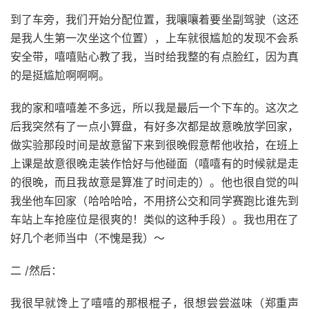
到了车旁，我们开始分配位置，我嚷嚷着要坐副驾驶（这还
是我人生第一次坐这个位置），上车就很尴尬的发现不会系
安全带，嘻嘻贴心教了我，当时给我整的有点脸红，因为真
的是挺尴尬啊啊啊。
我的家和嘻嘻差不多远，所以我是最后一个下车的。这次之
后我突然有了一点小算盘，有好多次都是故意晚放学回家，
做实验那段时间是故意留下来到很晚假意帮他收拾，在班上
上课是故意很晚走装作恰好与他碰面（嘻嘻有的时候就是走
的很晚，而且我故意是算准了时间走的）。他也很自觉的叫
我坐他车回家（哈哈哈哈，不用挤公交和同学赛跑比谁先到
车站上车抢座位是很爽的！类似的这种手段）。我也用在了
好几个老师当中（不愧是我）～
二 /然后：
我很早就馋上了嘻嘻的那根棍子，很想尝尝滋味（郑重声