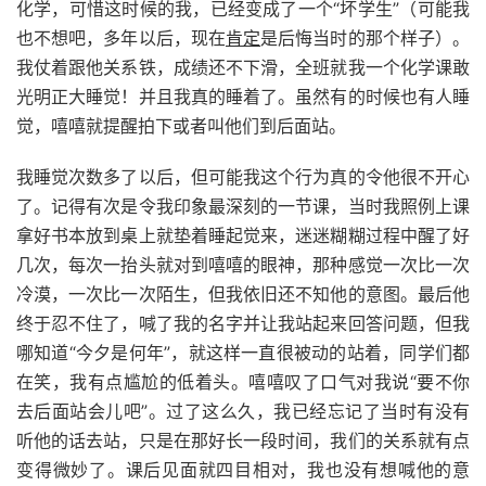
化学，可惜这时候的我，已经变成了一个“坏学生”（可能我
也不想吧，多年以后，现在
肯定
是后悔当时的那个样子）。
我仗着跟他关系铁，成绩还不下滑，全班就我一个化学课敢
光明正大睡觉！并且我真的睡着了。虽然有的时候也有人睡
觉，嘻嘻就提醒拍下或者叫他们到后面站。
我睡觉次数多了以后，但可能我这个行为真的令他很不开心
了。记得有次是令我印象最深刻的一节课，当时我照例上课
拿好书本放到桌上就垫着睡起觉来，迷迷糊糊过程中醒了好
几次，每次一抬头就对到嘻嘻的眼神，那种感觉一次比一次
冷漠，一次比一次陌生，但我依旧还不知他的意图。最后他
终于忍不住了，喊了我的名字并让我站起来回答问题，但我
哪知道“今夕是何年”，就这样一直很被动的站着，同学们都
在笑，我有点尴尬的低着头。嘻嘻叹了口气对我说“要不你
去后面站会儿吧”。过了这么久，我已经忘记了当时有没有
听他的话去站，只是在那好长一段时间，我们的关系就有点
变得微妙了。课后见面就四目相对，我也没有想喊他的意