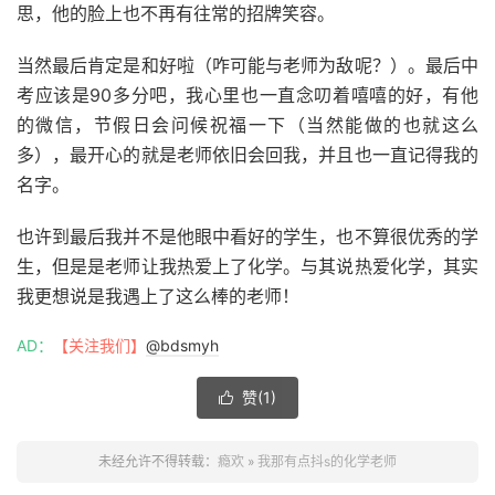
思，他的脸上也不再有往常的招牌笑容。
当然最后肯定是和好啦（咋可能与老师为敌呢？）。最后中
考应该是90多分吧，我心里也一直念叨着嘻嘻的好，有他
的微信，节假日会问候祝福一下（当然能做的也就这么
多），最开心的就是老师依旧会回我，并且也一直记得我的
名字。
也许到最后我并不是他眼中看好的学生，也不算很优秀的学
生，但是是老师让我热爱上了化学。与其说热爱化学，其实
我更想说是我遇上了这么棒的老师！
AD：
【关注我们】
@bdsmyh
赞(
1
)

未经允许不得转载：
瘾欢
»
我那有点抖s的化学老师