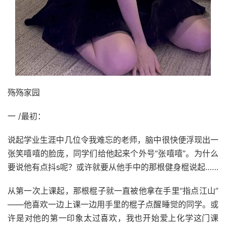
殇殇家园
一 /最初：
说起学业生涯中几位令我难忘的老师，脑中很快便浮现出一
张笑嘻嘻的脸庞，同学们给他起来个外号“张嘻嘻”。为什么
要说他有点抖s呢？或许就要从他手中的那根健身棍说起……
从第一次上课起，那根棍子就一直被他拿在手里“指点江山”
——他喜欢一边上课一边用手里的棍子点醒睡觉的同学。或
许是对他的第一印象太过喜欢，我也开始爱上化学这门课