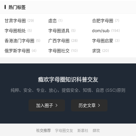
热门标签
甘肃字母圈
虐恋
合肥字母圈
(29)
(1)
(7)
字母圈相处
字母圈道具
dom/sub
(5)
(5)
(194)
香港澳门字母圈
广西字母圈
字母圈启蒙
(5)
(28)
(3)
俄罗斯字母圈
字母圈社交
求饶
(4)
(10)
(20)
瘾欢字母圈知识科普交友
纯粹、安全、专业、放心，提倡安全、知情、自愿 (SSC)原则
加入圈子
历史文章


社交推荐
字母圈交友
斯慕社
肆欢