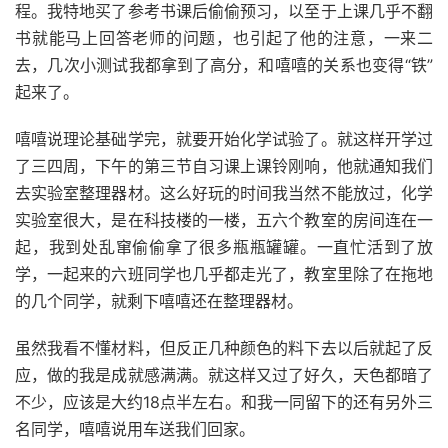
程。我特地买了参考书课后偷偷预习，以至于上课几乎不翻
书就能马上回答老师的问题，也引起了他的注意，一来二
去，几次小测试我都拿到了高分，和嘻嘻的关系也变得“铁”
起来了。
嘻嘻说理论基础学完，就要开始化学试验了。就这样开学过
了三四周，下午的第三节自习课上课铃刚响，他就通知我们
去实验室整理器材。这么好玩的时间我当然不能放过，化学
实验室很大，是在科技楼的一楼，五六个教室的房间连在一
起，我到处乱窜偷偷拿了很多瓶瓶罐罐。一直忙活到了放
学，一起来的六班同学也几乎都走光了，教室里除了在拖地
的几个同学，就剩下嘻嘻还在整理器材。
虽然我看不懂材料，但反正几种颜色的料下去以后就起了反
应，做的我是成就感满满。就这样又过了好久，天色都暗了
不少，应该是大约18点半左右。和我一同留下的还有另外三
名同学，嘻嘻说用车送我们回家。