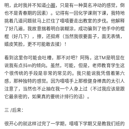
明，此时我并不知道
小圈
，只是有一种莫名冲动的感觉，倒
也不是青春期的因素）。记得有一回化学课刚下课，我特地
挑着几道问题就马上拦住了嘻嘻要走出教室的步伐。他解释
了好几遍，我故意揣着明白装糊涂，成功骗到了他手中的棍
棍（好几下），擦，还挺疼（当然我很要面子，面无表情，
嬉皮笑脸，更不可能敢去揉）！
看到这里你可能会吐槽，那不对吧？阿殇，这TM是明显在
说我有点抖m的倾向。虽然，可能，但是，老师教育学生这
个很传统的手段是非常的常见的。我只能说我凭借着第六
感，那种独特的感觉。因为嘻嘻手上那根健身棒真的太引人
注意了，当然也不止抽在我一个人身上过（不过我应该是跟
它最亲密的，如果真的要统计排行的话）。
三 /后来：
很开心的就这样过完了一学期，嘻嘻下学期又是教我们班的