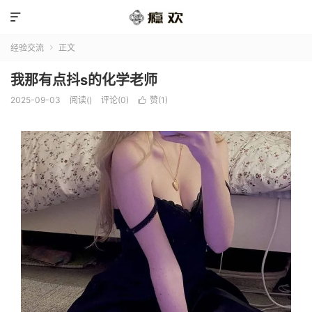

经验交流
正文

我那有点抖s的化学老师
2025-09-03
阅读(
)
评论(0)
赞(
1
)
