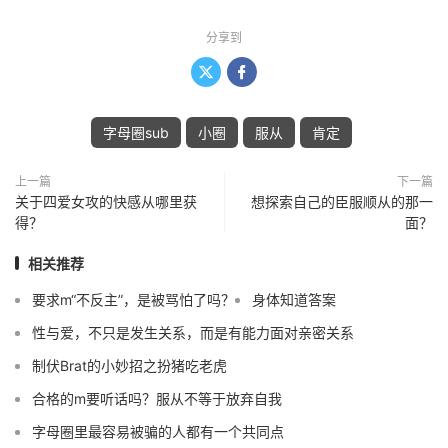
分享到


字母圈sub
小圈
服从
肯定
上一篇
下一篇
关于四爱女攻的快感从哪里获
想探索自己的臣服顺从的那一
得？
面？
相关推荐
要求m“不反主”，是被骂怕了吗？
身体知道答案
性与爱，不只是发生关系，而是有能力面对亲密关系
制伏Brat的小妙招之扮猪吃老虎
合格的m要听话吗？服从不等于放弃自我
字母圈里最容易被骗的人都有一个共同点