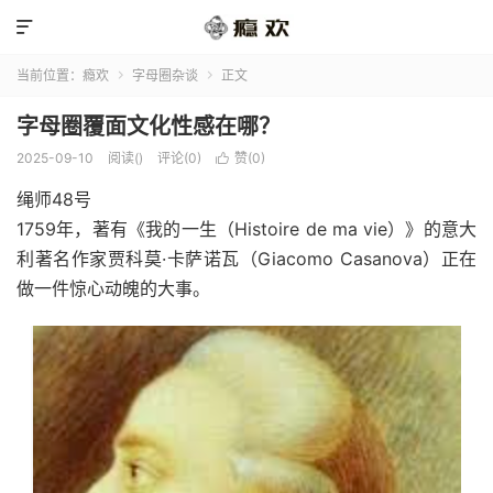

当前位置：
瘾欢
字母圈杂谈
正文


字母圈覆面文化性感在哪？
2025-09-10
阅读(
)
评论(0)
赞(
0
)

绳师48号
1759年，著有《我的一生（Histoire de ma vie）》的意大
利著名作家贾科莫·卡萨诺瓦（Giacomo Casanova）正在
做一件惊心动魄的大事。