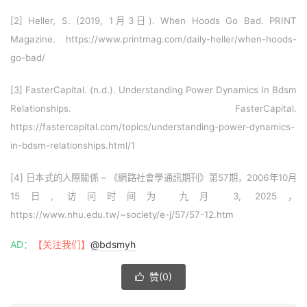
[2] Heller, S. (2019, 1月3日). When Hoods Go Bad. PRINT
Magazine. https://www.printmag.com/daily-heller/when-hoods-
go-bad/
[3] FasterCapital. (n.d.). Understanding Power Dynamics In Bdsm
Relationships. FasterCapital.
https://fastercapital.com/topics/understanding-power-dynamics-
in-bdsm-relationships.html/1
[4] 日本式的人際關係 – 《網路社會學通訊期刊》第57期，2006年10月
15日, 访问时间为 九月 3, 2025，
https://www.nhu.edu.tw/~society/e-j/57/57-12.htm
AD：
【关注我们】
@bdsmyh
赞(
0
)
