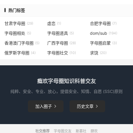
热门标签
甘肃字母圈
虐恋
合肥字母圈
(29)
(1)
(7)
字母圈相处
字母圈道具
dom/sub
(5)
(5)
(194)
香港澳门字母圈
广西字母圈
字母圈启蒙
(5)
(28)
(3)
俄罗斯字母圈
字母圈社交
求饶
(4)
(10)
(20)
瘾欢字母圈知识科普交友
纯粹、安全、专业、放心，提倡安全、知情、自愿 (SSC)原则
加入圈子
历史文章


社交推荐
字母圈交友
斯慕社
肆欢