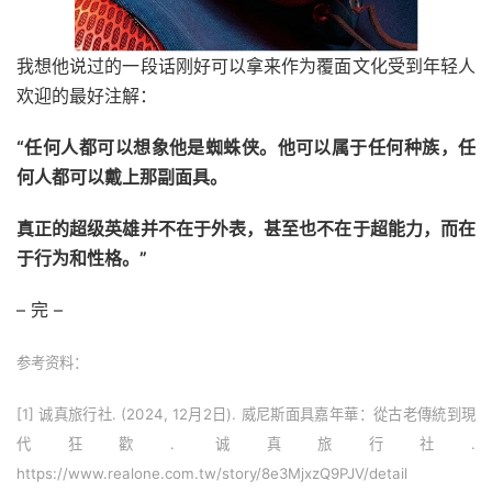
我想他说过的一段话刚好可以拿来作为覆面文化受到年轻人
欢迎的最好注解：
“任何人都可以想象他是蜘蛛侠。他可以属于任何种族，任
何人都可以戴上那副面具。
真正的超级英雄并不在于外表，甚至也不在于超能力，而在
于行为和性格。”
– 完 –
参考资料：
[1] 诚真旅行社. (2024, 12月2日). 威尼斯面具嘉年華：從古老傳統到現
代狂歡. 诚真旅行社.
https://www.realone.com.tw/story/8e3MjxzQ9PJV/detail