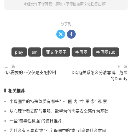
未经允许不得转载：
瘾欢
»
字母圈覆面文化性感在哪？
分享到


play
sm
亚文化圈子
字母圈
字母圈sub
上一篇
下一篇
d/s需要的不仅仅是支配控制
DD/lg关系怎么分清靠谱、危险
的Daddy
相关推荐
字母圈里的特殊体质有哪些？
圈 内 “性 萧 条” 观 察
从心理学看支配与臣服，欲望为何需要安全感作为基础
一些“羞辱性极强”的道具推荐
为什么有人喜欢“责”？字母圈中的“责”到底是什么意思