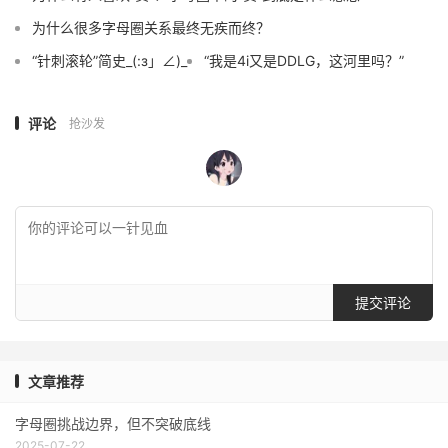
为什么很多字母圈关系最终无疾而终？
“针刺滚轮”简史_(:з」∠)_
“我是4i又是DDLG，这河里吗？”
评论
抢沙发
提交评论
文章推荐
字母圈挑战边界，但不突破底线
2025-07-22