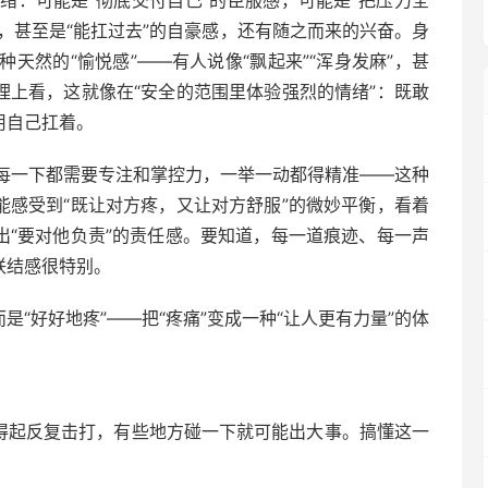
安，甚至是“能扛过去”的自豪感，还有随之而来的兴奋。身
天然的“愉悦感”——有人说像“飘起来”“浑身发麻”，甚
理上看，这就像在“安全的范围里体验强烈的情绪”：既敢
用自己扛着。
每一下都需要专注和掌控力，一举一动都得精准——这种
能感受到“既让对方疼，又让对方舒服”的微妙平衡，看着
出“要对他负责”的责任感。要知道，每一道痕迹、每一声
联结感很特别。
是“好好地疼”——把“疼痛”变成一种“让人更有力量”的体
经得起反复击打，有些地方碰一下就可能出大事。搞懂这一