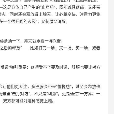
—这是身体自己产生的“止痛药”，既能减轻疼痛，又能带
服状态。同时还会释放肾上腺素，让心跳变快、注意力更集
站在一个很开阔的边缘”，又刺激又清醒。
：
比如藤条抽一下，疼完就跟着一阵兴奋；
疼完之后的释放”——比如打完一场，哭一场、笑一场，或者
多反馈”特别重要：疼得受不了要及时说，舒服也要让对方
。
会让他们更专注，多巴胺会带来“愉悦感”，甚至会释放催
景里“击打对方”，不只是“刺激”，更是通过“一方疼、一
——双方都可能对这种感觉上瘾。