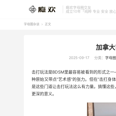
瘾欢字母圈交友
成立10年「纯粹 专业 安全 放
字母圈杂谈
正文

加拿大
2025-09-17
分类：
字母圈
击打玩法是BDSM里最容易被看到的形式之
种原始又带点“艺术感”的张力。但在“击打身
是这些门道让击打玩法这么有力量。搞懂这些
更深的意义。