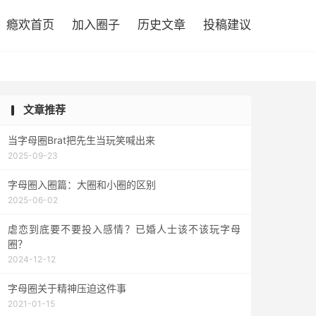

瘾欢首页
加入圈子
历史文章
投稿建议
文章推荐
当字母圈Brat把先生当玩笑喊出来
2025-09-23
字母圈入圈篇：大圈和小圈的区别
2025-06-02
虐恋到底要不要投入感情？已婚人士该不该玩字母
圈？
2024-12-12
字母圈关于精神压迫这件事
2021-01-15