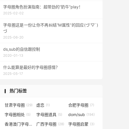
字母圈角色扮演指南：超带劲的“奶牛”play！
2025-02-02
字母圈这是一份让你不再纠结“M属性”的回应(づ′▽`)
づ
2025-06-20
ds,sub的自信跟控制
2020-01-13
什么能算是最好的字母圈感情？
2025-05-17
热门标签
甘肃字母圈
虐恋
合肥字母圈
(29)
(1)
(7)
字母圈相处
字母圈道具
dom/sub
(5)
(5)
(194)
香港澳门字母圈
广西字母圈
字母圈启蒙
(5)
(28)
(3)