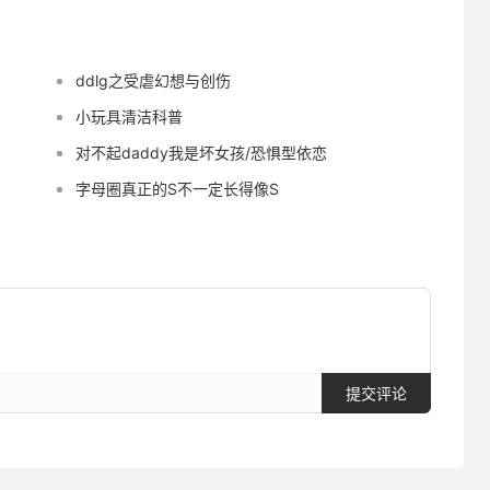
ddlg之受虐幻想与创伤
小玩具清洁科普
对不起daddy我是坏女孩/恐惧型依恋
字母圈真正的S不一定长得像S
提交评论