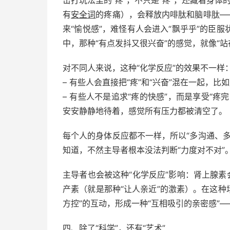
有
安全词
的疼痛），会释放内啡肽和脑啡肽—
来“愉悦感”，难怪有人会进入“飘乎乎”的臣
中，那种“有点发抖又很兴奋”的感觉，就像“
对不同人来说，这种“化学反应”的效果不一样
– 有些人会直接把“疼”和“兴奋”混在一起，
– 有些人不是追求“疼的快感”，而是享受“
安安静静地待着，感觉所有压力都被清空了。
每个人的身体反应都不一样，所以“多沟通、
知道，不然主导者根本没法判断“力度对不对”
主导者也会被这种“化学反应”影响：肾上腺素
产素（就是那种“让人亲近”的激素）。在这种场
方控”的互动，形成一种“互相吸引的亲密感”
四、除了“科学”，还有“艺术”