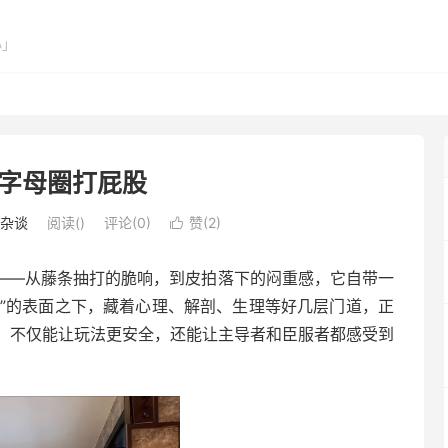
心」
字母圈打屁股
杂谈
阅读(
)
评论(0)
赞(
2
)

一——从藤条抽打的脆响，到皮拍落下的闷重感，它自带一
体”的表面之下，藏着心理、解剖、生理等好几层门道，正
，不仅能让玩法更安全，还能让主导者和臣服者都感受到