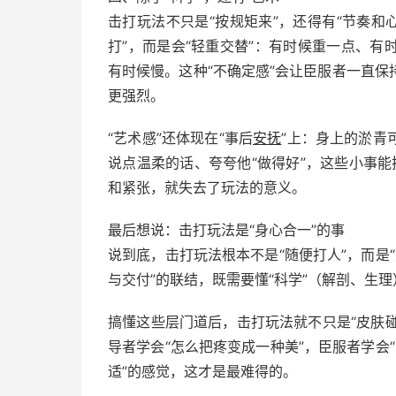
击打玩法不只是“按规矩来”，还得有“节奏和
打”，而是会“轻重交替”：有时候重一点、
有时候慢。这种“不确定感”会让臣服者一直
更强烈。
“艺术感”还体现在“事后
安抚
”上：身上的淤青
说点温柔的话、夸夸他“做得好”，这些小事能
和紧张，就失去了玩法的意义。
最后想说：击打玩法是“身心合一”的事
说到底，击打玩法根本不是“随便打人”，而是“
与交付”的联结，既需要懂“科学”（解剖、生理
搞懂这些层门道后，击打玩法就不只是“皮肤碰
导者学会“怎么把疼变成一种美”，臣服者学会“
适”的感觉，这才是最难得的。