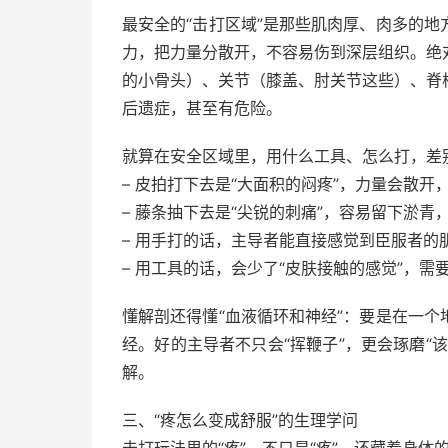
最安全的“击打区域”是那些肌肉厚、肉多的
力，把力量分散开，不容易伤到深层组织。绝
的小骨头）、关节（膝盖、肘关节这些）、脊
后遗症，甚至有危险。
就算在安全区域里，用什么工具、怎么打，差
– 皮拍打下去是“大面积的闷疼”，力量会散开
– 藤条抽下去是“尖锐的刺痛”，容易留下淤青
– 用手打的话，主导者能直接感觉到臣服者的
– 用工具的话，会少了“皮肤接触的感觉”，需
懂解剖还得懂“血液循环和神经”：要是在一
经。好的主导者不只会“挥鞭子”，更会琢磨“
解。
三、“疼怎么变成舒服”的生理学问
击打玩法里的“疼”，不只是“疼”，还藏着身体