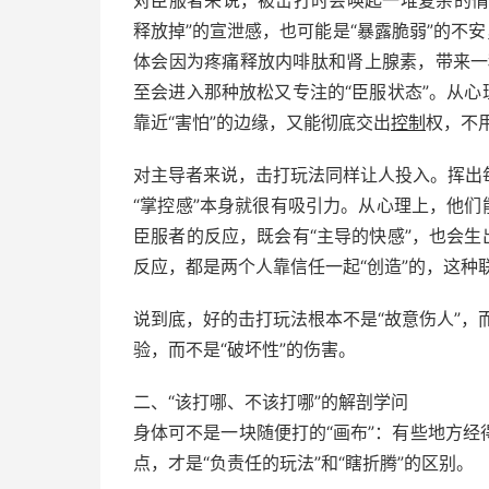
释放掉”的宣泄感，也可能是“暴露脆弱”的不
体会因为疼痛释放内啡肽和肾上腺素，带来一种
至会进入那种放松又专注的“臣服状态”。从心
靠近“害怕”的边缘，又能彻底交出
控制
权，不
对主导者来说，击打玩法同样让人投入。挥出
“掌控感”本身就很有吸引力。从心理上，他们
臣服者的反应，既会有“主导的快感”，也会生
反应，都是两个人靠信任一起“创造”的，这种
说到底，好的击打玩法根本不是“故意伤人”，而
验，而不是“破坏性”的伤害。
二、“该打哪、不该打哪”的解剖学问
身体可不是一块随便打的“画布”：有些地方
点，才是“负责任的玩法”和“瞎折腾”的区别。