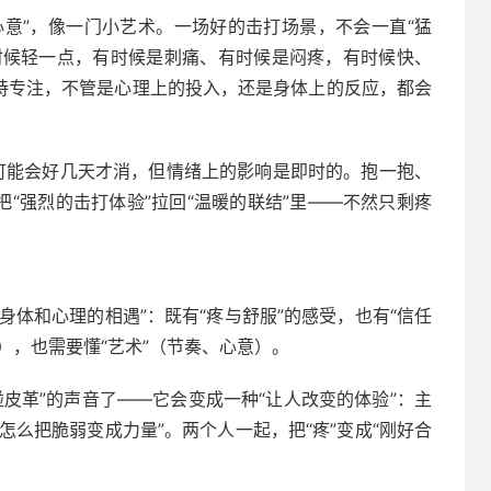
心意”，像一门小艺术。一场好的击打场景，不会一直“猛
有时候轻一点，有时候是刺痛、有时候是闷疼，有时候快、
保持专注，不管是心理上的投入，还是身体上的反应，都会
可能会好几天才消，但情绪上的影响是即时的。抱一抱、
把“强烈的击打体验”拉回“温暖的联结”里——不然只剩疼
身体和心理的相遇”：既有“疼与舒服”的感受，也有“信任
），也需要懂“艺术”（节奏、心意）。
皮革”的声音了——它会变成一种“让人改变的体验”：主
怎么把脆弱变成力量”。两个人一起，把“疼”变成“刚好合