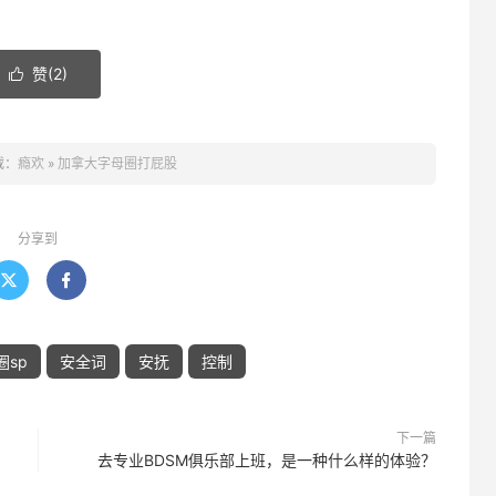
赞(
2
)

载：
瘾欢
»
加拿大字母圈打屁股
分享到


圈sp
安全词
安抚
控制
下一篇
去专业BDSM俱乐部上班，是一种什么样的体验？