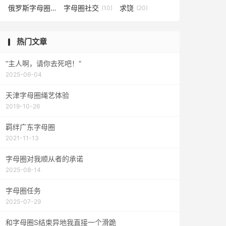
俄罗斯字母圈
字母圈社交
求饶
(4)
(10)
(20)
热门文章
“主人啊，请你去死吧！”
2025-06-04
天津字母圈绳艺体验
2019-10-26
羁绊广东字母圈
2021-11-13
字母圈对我顺从者的承诺
2025-08-14
字母圈任务
2025-07-29
和字母圈S结束异地我直接一个滑跪