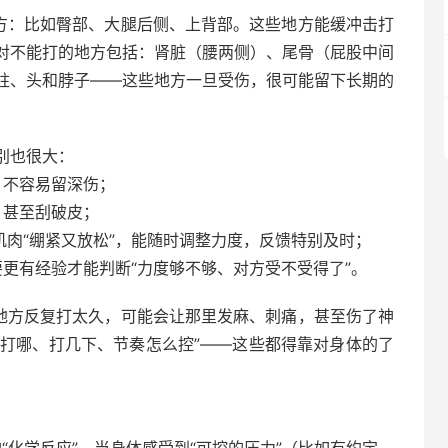
地方：比如臀部、大腿后侧、上背部。这些地方能缓冲击打
对不能打的地方包括：肾脏（腰两侧）、尾骨（屁股中间
柱、头和脖子——这些地方一旦受伤，很可能留下长期的
别也很大：
，不容易留深伤；
，甚至刮破皮；
肌肉“绷紧又放松”，能随时调整力度，反馈特别及时；
要更有经验才能判断“力度够不够、对方受不受得了”。
个地方反复打太久，可能会让那里发麻、刺痛，甚至伤了神
该打哪、打几下、节奏怎么控”——这些都得靠对身体的了
的“化学反应”。当身体感受到“可控的压力”（比如有约定、