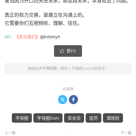
害怕因为开口而失去关系，那这段关系，本身就出了问题。
真正的权力交换，是建立在沟通上的。
它需要你们互相倾听、理解、信任。
AD：
【关注我们】
@bdsmyh
赞(
1
)

未经允许不得转载：
瘾欢
»
不敢跟Dom/S提意见？
分享到


字母圈
字母圈Dom
安全词
惩罚
潜规则
上一篇
下一篇