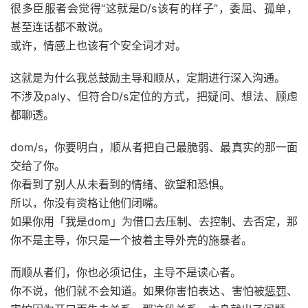
很多臣服者会觉得“这就是D/s该有的样子”，委屈、孤单，
甚至连话都不敢说。
或许，情感上也该有个安全词才对。
这就是为什么我总鼓励主导和顺从，定期进行深入沟通。
不涉及paly、但符合D/s定位的方式，把疑问、想法、顾虑
都聊透。
dom/s，你要明白，顺从者把自己最脆弱、最真实的那一面
交给了你。
你看到了别人从未看到的情绪、欲望和恐惧。
所以，你没有资格让他们闭嘴。
如果你用「我是dom」为借口去压制、去控制、去否定，那
你不是主导，你只是一个披着主导外壳的施暴者。
而顺从者们，你也必须记住，主导不是读心者。
你不说，他们就不会知道。如果你害怕表达、害怕被
惩罚
、