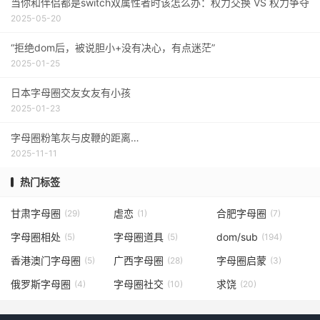
当你和伴侣都是switch双属性者时该怎么办：权力交换 VS 权力争夺
2025-05-20
“拒绝dom后，被说胆小+没有决心，有点迷茫”
2025-01-25
日本字母圈交友女友有小孩
2025-01-23
字母圈粉笔灰与皮鞭的距离…
2025-11-11
热门标签
甘肃字母圈
虐恋
合肥字母圈
(29)
(1)
(7)
字母圈相处
字母圈道具
dom/sub
(5)
(5)
(194)
香港澳门字母圈
广西字母圈
字母圈启蒙
(5)
(28)
(3)
俄罗斯字母圈
字母圈社交
求饶
(4)
(10)
(20)