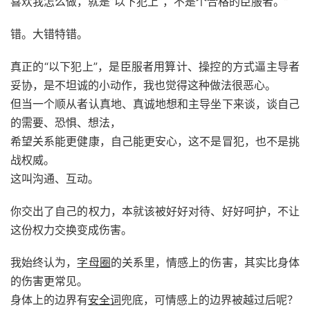
喜欢我怎么做，就是”以下犯上“，不是个合格的臣服者。”
错。大错特错。
真正的“以下犯上”，是臣服者用算计、操控的方式逼主导者
妥协，是不坦诚的小动作，我也觉得这种做法很恶心。
但当一个顺从者认真地、真诚地想和主导坐下来谈，谈自己
的需要、恐惧、想法，
希望关系能更健康，自己能更安心，这不是冒犯，也不是挑
战权威。
这叫沟通、互动。
你交出了自己的权力，本就该被好好对待、好好呵护，不让
这份权力交换变成伤害。
我始终认为，
字母圈
的关系里，情感上的伤害，其实比身体
的伤害更常见。
身体上的边界有
安全词
兜底，可情感上的边界被越过后呢？