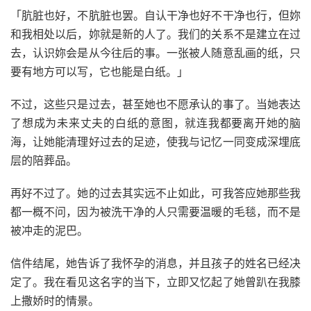
「肮脏也好，不肮脏也罢。自认干净也好不干净也行，但妳
和我相处以后，妳就是新的人了。我们的关系不是建立在过
去，认识妳会是从今往后的事。一张被人随意乱画的纸，只
要有地方可以写，它也能是白纸。」
不过，这些只是过去，甚至她也不愿承认的事了。当她表达
了想成为未来丈夫的白纸的意图，就连我都要离开她的脑
海，让她能清理好过去的足迹，使我与记忆一同变成深埋底
层的陪葬品。
再好不过了。她的过去其实远不止如此，可我答应她那些我
都一概不问，因为被洗干净的人只需要温暖的毛毯，而不是
被冲走的泥巴。
信件结尾，她告诉了我怀孕的消息，并且孩子的姓名已经决
定了。我在看见这名字的当下，立即又忆起了她曾趴在我膝
上撒娇时的情景。