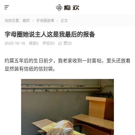

当前位置：
瘾欢
字母圈故事
正文


字母圈她说主人这是我最后的报备
2025-10-15
阅读(
)
评论(0)
赞(
2
)

约莫五年后的生日前夕，我老家收到一封喜帖，里头还放着
显然装有信纸的信封袋。