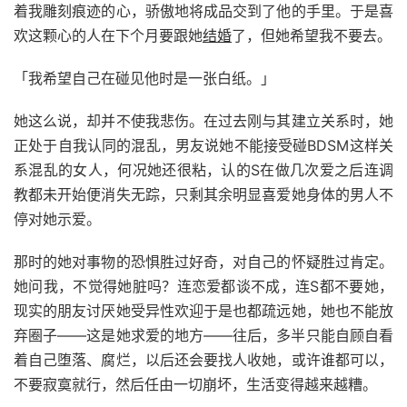
着我雕刻痕迹的心，骄傲地将成品交到了他的手里。于是喜
欢这颗心的人在下个月要跟她
结婚
了，但她希望我不要去。
「我希望自己在碰见他时是一张白纸。」
她这么说，却并不使我悲伤。在过去刚与其建立关系时，她
正处于自我认同的混乱，男友说她不能接受碰BDSM这样关
系混乱的女人，何况她还很粘，认的S在做几次爱之后连调
教都未开始便消失无踪，只剩其余明显喜爱她身体的男人不
停对她示爱。
那时的她对事物的恐惧胜过好奇，对自己的怀疑胜过肯定。
她问我，不觉得她脏吗？连恋爱都谈不成，连S都不要她，
现实的朋友讨厌她受异性欢迎于是也都疏远她，她也不能放
弃圈子——这是她求爱的地方——往后，多半只能自顾自看
着自己堕落、腐烂，以后还会要找人收她，或许谁都可以，
不要寂寞就行，然后任由一切崩坏，生活变得越来越糟。