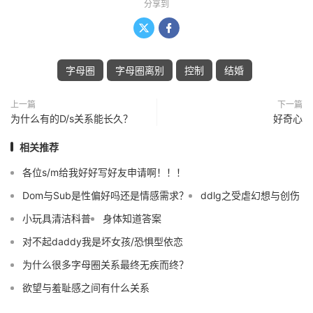
分享到


字母圈
字母圈离别
控制
结婚
上一篇
下一篇
为什么有的D/s关系能长久？
好奇心
相关推荐
各位s/m给我好好写好友申请啊！！！
Dom与Sub是性偏好吗还是情感需求？
ddlg之受虐幻想与创伤
小玩具清洁科普
身体知道答案
对不起daddy我是坏女孩/恐惧型依恋
为什么很多字母圈关系最终无疾而终？
欲望与羞耻感之间有什么关系