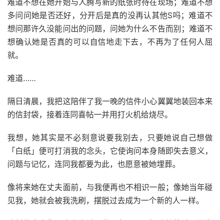
难道不想在她开始与人腾写新的纸张时待在现场；难道不想
多问问她是否还好，分开后是真的没再认其他S吗；难道不
想问那许久没能问出的问题，问她为什么不告而别；难道不
想确认她是否真的可以自信地走下去，不再为了任何人屈
就。
难道……
隔日清晨，我把这陪伴了我一晚的信件小心翼翼地装回本来
的信封袋，接着连同喜帖一并用打火机给烧尽。
我想，她其实是不必刻意说要我别去，只要她说自己想做
「白纸」便可打消我的念头，它使询问本身随即失去意义，
问题与记忆，连同我都要为此，也愿意被她埋葬。
像将来她在丈夫面前，与我便再也不相识一般；像她当年碰
见我，她就会被我洗刷，摆脱过去成为一个新的人一样。