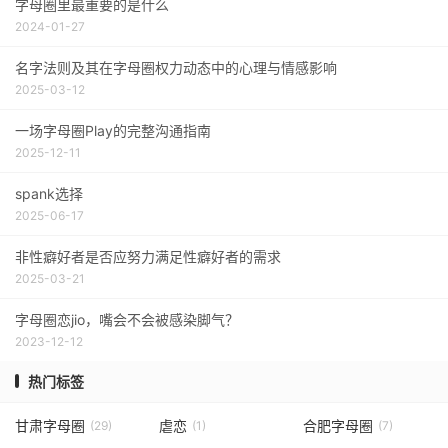
字母圈里最重要的是什么
2024-01-27
名字法则及其在字母圈权力动态中的心理与情感影响
2025-03-12
一场字母圈Play的完整沟通指南
2025-12-11
spank选择
2025-06-17
非性癖好者是否应努力满足性癖好者的需求
2025-03-21
字母圈恋jio，嘴会不会被感染脚气？
2023-12-12
热门标签
甘肃字母圈
虐恋
合肥字母圈
(29)
(1)
(7)