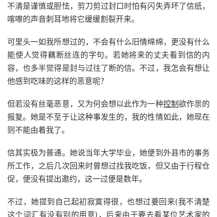
不清是谨慎或胆怯，剪刀剪过封口时怕有闪失弄坏了信纸，
喀嚓的声音刺耳地将它缓缓割裂开来。
可里头一如我所想过的，不会有什么旧情绵绵，更没有什么
能使人觉得藕断丝连的字句。若她将来的丈夫看到信的内
容，也多半觉得是封与过往了断的信。不过，我怎会有想让
他感到吃味的这样的恶意呢？
但若没有丝毫恶意，又为何会想以此作为一种
控制
欲作祟的
报复。她是不至于让这种事发生的，我的性情如此，她现在
则不能由着我了。
信其实极为普通。她说当年大学毕业，她便到外县市的事务
所工作，之后几次回来时曾想过找我吃饭，但又由于行程仓
促，便没有提出邀约，这一过便是数年。
不过，她提到自己起初寂寞得很，也想过要回来(我不清楚
这个词汇有没有别的用意)，后来由于要去看某位艺术家的