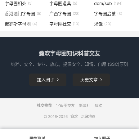
字母圈相处
字母圈道具
dom/sub
(5)
(5)
(194)
香港澳门字母圈
广西字母圈
字母圈启蒙
(5)
(28)
(3)
俄罗斯字母圈
字母圈社交
求饶
(4)
(10)
(20)
瘾欢字母圈知识科普交友
纯粹、安全、专业、放心，提倡安全、知情、自愿 (SSC)原则
加入圈子
历史文章


社交推荐
字母圈交友
斯慕社
肆欢
© 2016-2026
瘾欢
网站地图
属性测试
加入圈子