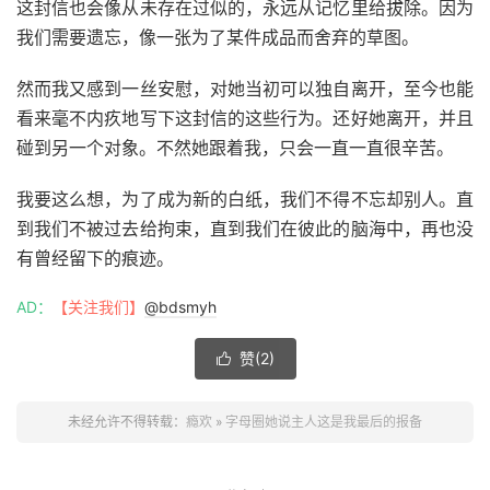
这封信也会像从未存在过似的，永远从记忆里给拔除。因为
我们需要遗忘，像一张为了某件成品而舍弃的草图。
然而我又感到一丝安慰，对她当初可以独自离开，至今也能
看来毫不内疚地写下这封信的这些行为。还好她离开，并且
碰到另一个对象。不然她跟着我，只会一直一直很辛苦。
我要这么想，为了成为新的白纸，我们不得不忘却别人。直
到我们不被过去给拘束，直到我们在彼此的脑海中，再也没
有曾经留下的痕迹。
AD：
【关注我们】
@bdsmyh
赞(
2
)

未经允许不得转载：
瘾欢
»
字母圈她说主人这是我最后的报备