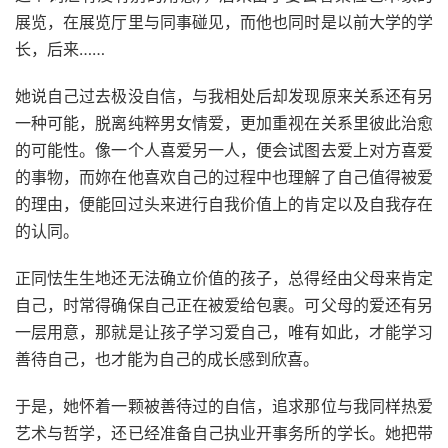
展览，在展览厅里与同事碰见，而他也同时是以前大学的学
长，后来……
她说自己过去极没自信，与我相处后却发现原来关系还有另
一种可能，脱离纯粹男女情爱，更加重视在关系里彼此治愈
的可能性。像一个人喜爱另一人，便会试图去爱上对方喜爱
的事物，而妳在他喜欢自己的过程中也理解了自己值得被爱
的理由，便能回过头来进行自我价值上的肯定以及自我存在
的认同。
正同怯生生地还无法确立价值的孩子，总得经由父母来肯定
自己，时常得确保自己正在被爱给包裹。可父母的爱还有另
一层用意，那就是让孩子学习爱自己，唯有如此，才能学习
善待自己，也才能为自己的成长感到欣喜。
于是，她怀着一颗被善待过的自信，追求那位与我同样热爱
艺术与哲学，还已经准备自己执业开事务所的学长。她把带