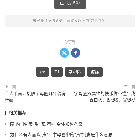
赞(
60
)

未经允许不得转载：
瘾欢
»
疼痛的“前世今生”
分享到


sm
TJ
字母圈
疼痛
上一篇
下一篇
千人千面，接触字母圈几年偶有
字母圈双属性的快乐你不懂：我
所感
胃口大，既馋S，又馋M
相关推荐
圈 内 “性 萧 条” 观 察
身体知道答案
为什么有人喜欢“责”？字母圈中的“责”到底是什么意思