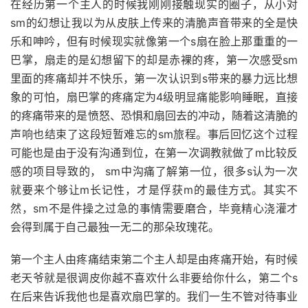
在经历第一个主人的时候我刚刚接触现实的圈子，从小对
sm的幻想让我以为从皮肤上传来的清脆声音带来的全是快
乐和呻吟，但有时候现实就像第一个s扇在脸上那重重的一
巴掌，扇走的是幻想留下的却是赤裸的疼，第一次感受sm
里面的疼痛却并不快乐，第一次认识到s带来的暴力远比想
象的可怕，扇巴掌的疼痛定为4级明显痛能影响睡眠，直接
的疼痛带来的是愤怒、恐惧和扇回去的冲动，随着这清脆的
声响也结束了这段短暂难忘的sm旅程。事后回忆这个过程
可能也是由于没有沟通到位，在第一次调教就做了m比较反
感的项目导致的， sm中沟痛了解第一位，很多s认为一次
就要来个够让m长记性，才是俘获m的最佳方式。其实不
然，sm不是件操之过急的事情需要磨合，毕竟精心浇灌才
会得到属于自己最独一无二的那朵玫瑰花。
第一个主人由疼痛结束第二个主人却是由疼痛开始，有时候
老天爷就是很调皮你越不喜欢什么非要给你什么，第二个s
在后来告诉我他也是喜欢扇巴掌的。我们一生不管对待事业