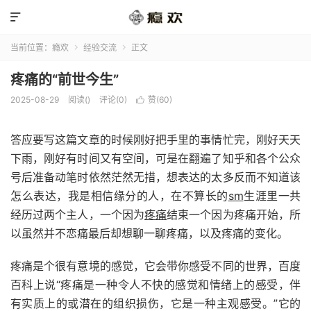

当前位置：
瘾欢
经验交流
正文


疼痛的“前世今生”
2025-08-29
阅读(
)
评论(0)
赞(
60
)

答应要写这篇文章的时候刚好把手里的事情忙完，刚好天天
下雨，刚好有时间又有空间，可是在翻遍了知乎和各个公众
号后准备动笔时依然茫然无措，想表达的太多反而不知道该
怎么表达，我是相信缘分的人，在不算长的
sm
生涯里一共
经历过两个主人，一个因为
疼痛
结束一个因为疼痛开始，所
以虽然并不恋痛最后却想聊一聊疼痛，以及疼痛的变化。
疼痛是个很有意境的感觉，它会带你感受不同的世界，百度
百科上说“疼痛是一种令人不快的感觉和情绪上的感受，伴
有实质上的或潜在的组织损伤，它是一种主观感受。”它的