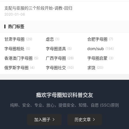
支配与臣服的三个阶段开始-调教-回归
2020-01-06
热门标签
甘肃字母圈
虐恋
合肥字母圈
(29)
(1)
(7)
字母圈相处
字母圈道具
dom/sub
(5)
(5)
(194)
香港澳门字母圈
广西字母圈
字母圈启蒙
(5)
(28)
(3)
俄罗斯字母圈
字母圈社交
求饶
(4)
(10)
(20)
瘾欢字母圈知识科普交友
纯粹、安全、专业、放心，提倡安全、知情、自愿 (SSC)原则
加入圈子
历史文章

