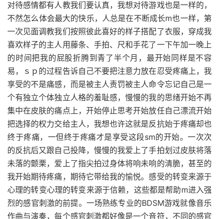
对待感情都有人教我们要认真，我想对待游戏也是一样的，
不然怎么体会最大的快乐，人总是在不断成长m也一样，第
一次见面调教我们按照彼此喜好的样子搭配了衣服，穿成我
喜欢样子的主人用藤条、手拍、尺和手花了一下午加一晚上
的时间把我的屁股折腾到青了半个月，最开始同样是不容
易，ｓｐ的过程告诉自己不要把注意力放在忍受疼痛上，我
享受的不是痛感，而是被主人责罚被主人命令忘记自己是一
个有独立个体独立人格的羞耻感，慢慢的我的思绪开始不再
集中在皮肤的痛点上，开始停止思考开始放任自己漂流开始
把选择的权力交给主人，我想也许这就是反抗始于疼痛却也
终于疼痛，一但终于疼痛才是享受这段sm的开始。一次次
的反抗后又跟自己投降，慢慢的我爱上了手拍划过皮肤将落
未落的颤栗，爱上了指尖拍过身体将响未响的清脆，甚至的
我开始期待疼痛，期待它带给我的愉悦。感受的转变来源于
心理的转变心理的转变来源于信赖，这些都是帮助m进入强
烈的感官刺激的前提。一场熟练专业的BDSM游戏就像音乐
作曲与演奏，每个感官刺激都好像是一个音符，不同的感官