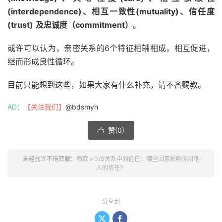
(interdependence)、相互一致性(mutuality)、信任度
(trust)
及忠诚度（commitment）
。
或许可以认为，亲密关系的6个特征相辅相成，相互促进，
继而形成良性循环。
目前只能想到这些，如果大家有什么补充，请不吝赐教。
AD：
【关注我们】
@bdsmyh
赞(
0
)

未经允许不得转载：
瘾欢
»
D/S关系中的信任：哪些因素影响你对他
人的信任？
分享到

