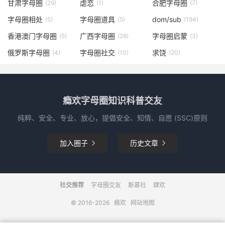
甘肃字母圈
虐恋
合肥字母圈
(29)
(1)
(7)
字母圈相处
字母圈道具
dom/sub
(5)
(5)
(194)
香港澳门字母圈
广西字母圈
字母圈启蒙
(5)
(28)
(3)
俄罗斯字母圈
字母圈社交
求饶
(4)
(10)
(20)
瘾欢字母圈知识科普交友
纯粹、安全、专业、放心，提倡安全、知情、自愿 (SSC)原则
加入圈子
历史文章


社交推荐
字母圈交友
斯慕社
肆欢
© 2016-2026
瘾欢
网站地图