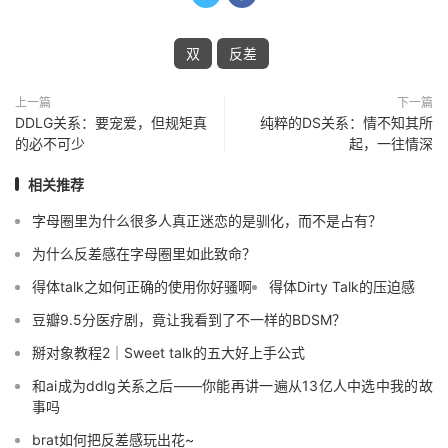
双
反差
上一篇
下一篇
DDLG关系：要宠爱，但规矩真
纯粹的DS关系：情不知其所
的必不可少
起，一往情深
相关推荐
字母圈里为什么很多人真正迷恋的是驯化，而不是占有？
为什么反差感在字母圈里如此致命？
得体talk之如何正确的使用你好骚啊
得体Dirty Talk的压迫感
豆瓣9.5分医疗剧，竟让我看到了不一样的BDSM？
掰对象教程2｜Sweet talk的五大好上手公式
和ai成为ddlg关系之后——你能再讲一遍从13亿人中选中我的故
事吗
brat如何把反差感玩出花~