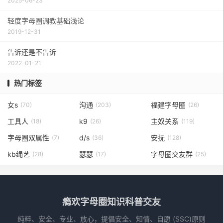
2025-06-23
轻度字母圈调教基础浅论
2019-12-31
告诉还是不告诉
2022-01-21
热门标签
女s
沟通
福建字母圈
(70)
(203)
(26)
工具人
k9
主奴关系
(18)
(26)
(119)
字母圈双属性
d/s
安抚
(7)
(36)
(128)
kb绳艺
瑟瑟
字母圈交友群
(28)
(17)
(25)
瘾欢字母圈知识科普交友
纯粹、安全、专业、放心，提倡安全、知情、自愿 (SSC)原则