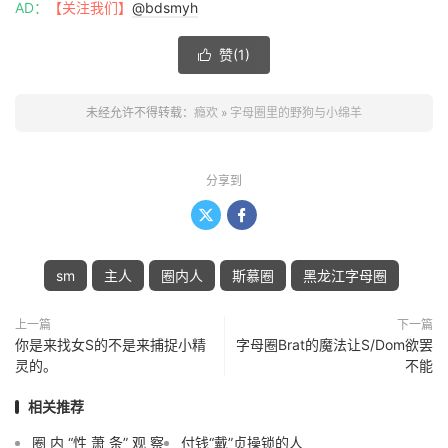
AD：
【关注我们】
@bdsmyh
赞(
1
)

未经允许不得转载：
瘾欢
»
字母圈里的野狗与小绵羊
分享到


sm
主人
圈内人
斯慕圈
黑龙江字母圈
上一篇
下一篇
你是来找女S的不是来捕捉小精
字母圈Brat的魔法让S/Dom欲罢
灵的。
不能
相关推荐
圈 内 “性 萧 条” 观 察
付钱“戴”贞操锁的人