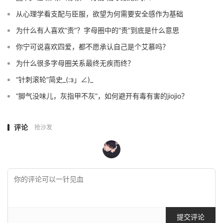
从心理学看支配与臣服，欲望为何需要安全感作为基础
为什么有人喜欢“责”？字母圈中的“责”到底是什么意思
你宁可说喜欢四爱，都不愿承认自己是个艾慕吗？
为什么很多字母圈关系最终无疾而终？
“针刺滚轮”简史_(:з」∠)_
“脚气没味儿，灰指甲不灰”，如何避开有毒有害的jiojio？
评论
抢沙发
提交评论