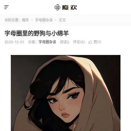

当前位置：
瘾欢
字母圈杂谈
正文


字母圈里的野狗与小绵羊
2025-12-01
分类：
字母圈杂谈
阅读(
)
评论(0)
赞(
1
)
