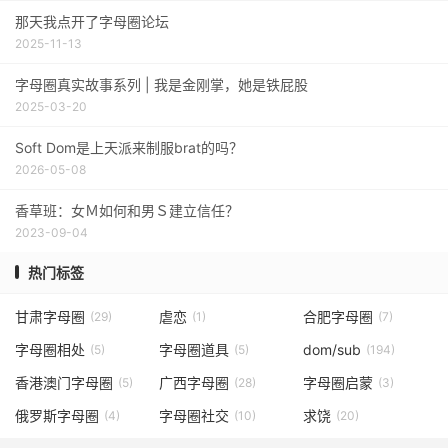
那天我点开了字母圈论坛
2025-11-13
字母圈真实故事系列 | 我是金刚掌，她是铁屁股
2025-03-20
Soft Dom是上天派来制服brat的吗？
2026-05-08
香草班：女Ｍ如何和男Ｓ建立信任？
2023-09-04
热门标签
甘肃字母圈
虐恋
合肥字母圈
(29)
(1)
(7)
字母圈相处
字母圈道具
dom/sub
(5)
(5)
(194)
香港澳门字母圈
广西字母圈
字母圈启蒙
(5)
(28)
(3)
俄罗斯字母圈
字母圈社交
求饶
(4)
(10)
(20)