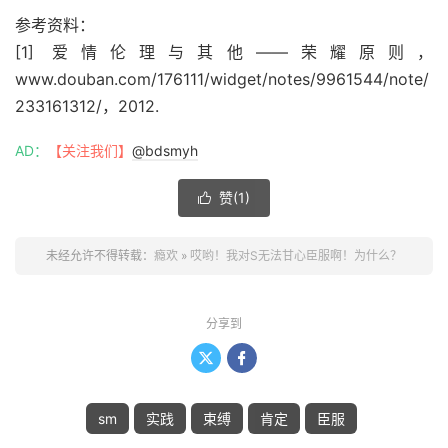
参考资料：
[1] 爱情伦理与其他——荣耀原则，
www.douban.com/176111/widget/notes/9961544/note/
233161312/，2012.
AD：
【关注我们】
@bdsmyh
赞(
1
)

未经允许不得转载：
瘾欢
»
哎哟！我对S无法甘心臣服啊！为什么？
分享到


sm
实践
束缚
肯定
臣服