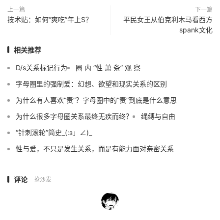
上一篇
下一篇
技术贴：如何“爽吃”年上S？
平民女王从伯克利木马看西方
spank文化
相关推荐
D/s关系标记行为
圈 内 “性 萧 条” 观 察
字母圈里的强制爱：幻想、欲望和现实关系的区别
为什么有人喜欢“责”？字母圈中的“责”到底是什么意思
为什么很多字母圈关系最终无疾而终？
绳缚与自由
“针刺滚轮”简史_(:з」∠)_
性与爱，不只是发生关系，而是有能力面对亲密关系
评论
抢沙发