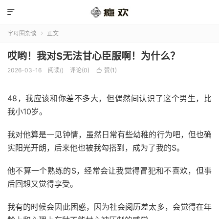

字母圈杂谈
正文

哎哟！我对S无法甘心臣服啊！为什么？
2026-03-16
阅读(
)
评论(0)
赞(
1
)

48，我应该和你差不多大，但偶然间认识了这个男生，比
我小10岁。
我对他算是一见钟情，虽然日常有些幼稚的行为吧，但也确
实阳光开朗，后来他也被我勾搭到，成为了我的S。
他不算一个熟练的S，经常会让我觉得冒犯和不喜欢，但事
后回想又觉得享受。
我有的时候会因此困惑，因为社会阅历差太多，会觉得在年