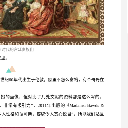
亚时代的宫廷贵族们
代里。
）大约在18世纪60年代出生于伦敦，家里不怎么富裕，有个哥哥在
到她的画像，但对比了几处文献的资料都是这么写的，
有吸引力”，2011年出版的《Madams: Bawds &
中则说“特蕾莎本人性格和蔼可亲，容貌令人赏心悦目”，所以我们姑且