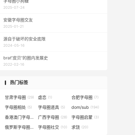
字母圈小狗糖
2025-07-24
安徽字母圈交友
2025-01-21
源自于破坏的安全底限
2024-05-16
brat“皮贝”的圈内发展史
2022-02-16
热门标签
甘肃字母圈
虐恋
合肥字母圈
(29)
(1)
(7)
字母圈相处
字母圈道具
dom/sub
(5)
(5)
(194)
香港澳门字母圈
广西字母圈
字母圈启蒙
(5)
(28)
(3)
俄罗斯字母圈
字母圈社交
求饶
(4)
(10)
(20)