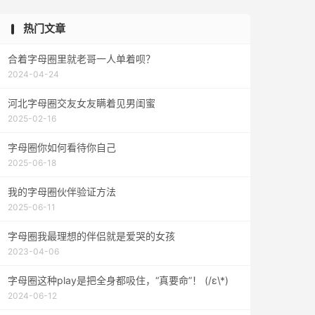
热门文章
合着字母圈里就老哥一人单着呗？
2024-04-24
河北字母圈交友女友瞒着见男闺蜜
2025-02-16
字母圈你如何看待你自己
2025-06-18
我的字母圈伙伴验证方法
2025-06-11
字母圈我最理想的伴侣就是爱哭的女孩
2023-04-06
字母圈这种play是把全身都吸住，“真要命”！ (/ε\*)
2024-06-12