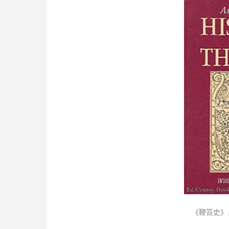
《鞭笞史》，Wi