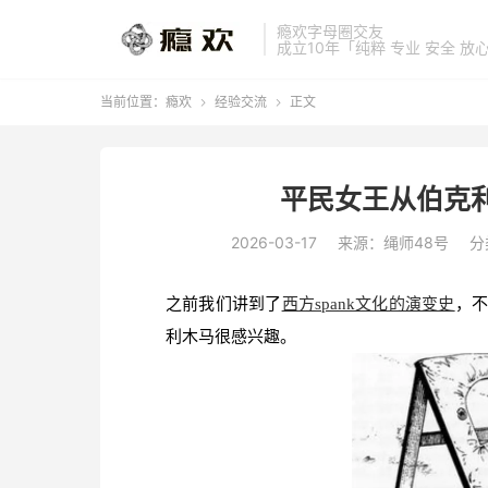
瘾欢字母圈交友
成立10年「纯粹 专业 安全 放
当前位置：
瘾欢
经验交流
正文


平民女王从伯克利
2026-03-17
来源：绳师48号
分
之前我们讲到了
西方spank文化的演变史
，不
利木马很感兴趣。