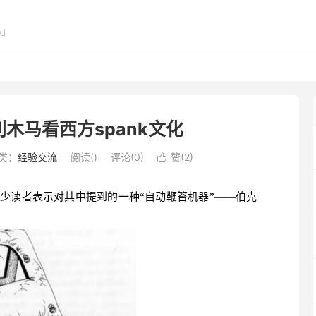
心」
木马看西方spank文化
类：
经验交流
阅读(
)
评论(0)
赞(
2
)

少读者表示对其中提到的一种“自动鞭笞机器”——伯克