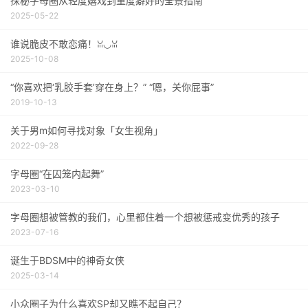
探秘字母圈从轻度嬉戏到重度癖好的全景指南
2025-05-22
谁说脆皮不敢恋痛！ꈍ◡ꈍ
2025-10-08
“你喜欢把‘乳胶手套’穿在身上？” “嗯，关你屁事”
2019-10-13
关于男m如何寻找对象「女生视角」
2022-09-28
字母圈“在囚笼内起舞”
2023-03-10
字母圈想被管教的我们，心里都住着一个想被惩戒变优秀的孩子
2023-07-16
诞生于BDSM中的神奇女侠
2025-03-14
小众圈子为什么喜欢SP却又瞧不起自己？