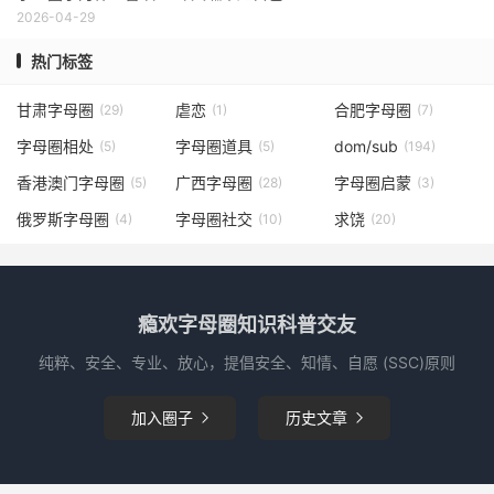
2026-04-29
热门标签
甘肃字母圈
虐恋
合肥字母圈
(29)
(1)
(7)
字母圈相处
字母圈道具
dom/sub
(5)
(5)
(194)
香港澳门字母圈
广西字母圈
字母圈启蒙
(5)
(28)
(3)
俄罗斯字母圈
字母圈社交
求饶
(4)
(10)
(20)
瘾欢字母圈知识科普交友
纯粹、安全、专业、放心，提倡安全、知情、自愿 (SSC)原则
加入圈子
历史文章

