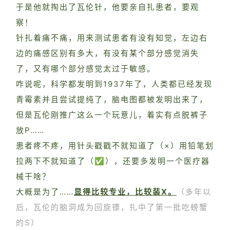
于是他就掏出了瓦伦针，他要亲自扎患者，要观
察！
针扎着痛不痛，用来测试患者有没有知觉，左边右
边的痛感区别有多大，有没有某个部分感觉消失
了，又有哪个部分感觉太过于敏感。
咋说呢，科学都发明到1937年了，人类都已经发现
青霉素并且尝试提纯了，脑电图都被发明出来了，
但是瓦伦刚推广这么一个玩意儿，着实有点脱裤子
放P……
患者疼不疼，用针头戳戳不就知道了（×）用铅笔划
拉两下不就知道了（✅），还要多发明一个医疗器
械干啥？
大概是为了……
显得比较专业，比较装X。
（多年以
后，瓦伦的脑洞成为回旋镖，扎中了第一批吃螃蟹
的S）