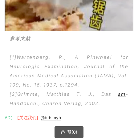
参考文献
[1]Wartenberg, R., A Pinwheel for
Neurologic Examination, Journal of the
American Medical Association (JAMA), Vol.
109, No. 16, 1937, p.1294.
[2]Grimme, Matthias T. J.,
Das
sm
-
Handbuch., Charon Verlag, 2002.
AD：
【关注我们】
@bdsmyh
赞(
0
)
