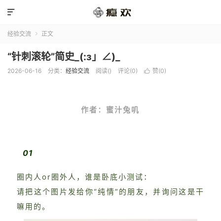

经验交流
正文

“针刺滚轮”简史_(:з」∠)_
2026-06-16
分类：
经验交流
阅读(
)
评论(0)
赞(
0
)

作者：
蜜汁兔叽
01
圈内人or圈外人，谁是卧底小测试：
请把这个图片发给你“纯情”的朋友，并询问这是干
嘛用的。