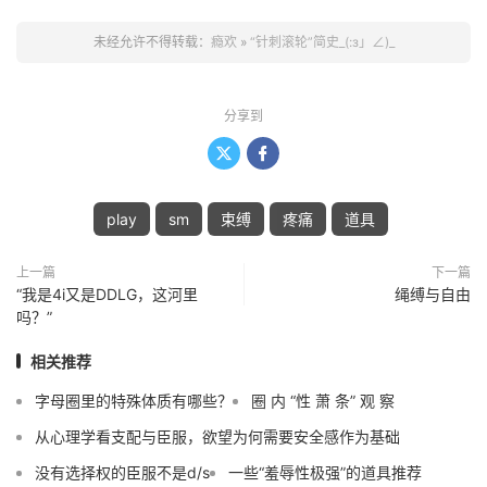
未经允许不得转载：
瘾欢
»
“针刺滚轮”简史_(:з」∠)_
分享到


play
sm
束缚
疼痛
道具
上一篇
下一篇
“我是4i又是DDLG，这河里
绳缚与自由
吗？”
相关推荐
字母圈里的特殊体质有哪些？
圈 内 “性 萧 条” 观 察
从心理学看支配与臣服，欲望为何需要安全感作为基础
没有选择权的臣服不是d/s
一些“羞辱性极强”的道具推荐