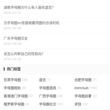
湖南字母圈为什么有人喜欢虐恋？
2026-02-14
为字母圈m/臣服者戴项圈的合适时机
2025-05-08
广东字母圈交友
2024-06-06
该怎么判断自己的性取向？
2024-02-28
热门标签
甘肃字母圈
虐恋
合肥字母圈
(29)
(1)
(7)
字母圈相处
字母圈道具
dom/sub
(5)
(5)
(194)
香港澳门字母圈
广西字母圈
字母圈启蒙
(5)
(28)
(3)
俄罗斯字母圈
字母圈社交
求饶
(4)
(10)
(20)