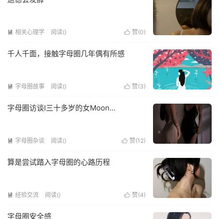
相关心理学
阅读(
)
赞(
0
)


千人千面，接触字母圈几年偶有所感
字母圈故事
阅读(
)
赞(
3
)


字母圈访谈I三十多岁的女Moon...
字母圈杂谈
阅读(
)
赞(
12
)


算是尝试踏入字母圈的心路历程
经验交流
阅读(
)
赞(
4
)


字母圈安全感