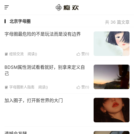

北京字母圈
共 36 篇文章
字母圈最危险的不是玩法而是没有边界
经验交流
阅读(
)
赞(
1
)


BDSM属性测试看看就好，别拿来定义自
己
字母圈新人指南
阅读(
)
赞(
1
)


加入圈子，打开新世界的大门
遗憾会发酵