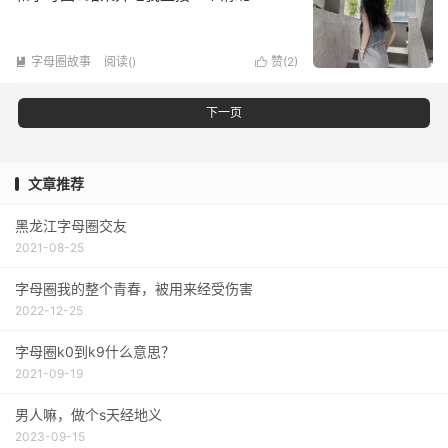
字母圈故事
阅读(
)
赞(
2
)


下一页
文章推荐
黑龙江字母圈交友
2021-08-25
字母圈我的整个青春，被用来经受伤害
2022-12-25
字母圈k0到k9什么意思？
2021-09-19
男人嘛，做个s天经地义
2023-09-15