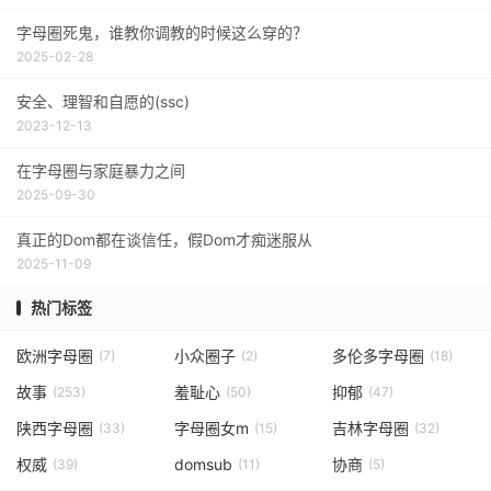
字母圈死鬼，谁教你调教的时候这么穿的？
2025-02-28
安全、理智和自愿的(ssc)
2023-12-13
在字母圈与家庭暴力之间
2025-09-30
真正的Dom都在谈信任，假Dom才痴迷服从
2025-11-09
热门标签
欧洲字母圈
小众圈子
多伦多字母圈
(7)
(2)
(18)
故事
羞耻心
抑郁
(253)
(50)
(47)
陕西字母圈
字母圈女m
吉林字母圈
(33)
(15)
(32)
权威
domsub
协商
(39)
(11)
(5)