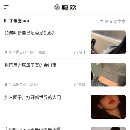

字母圈sub
共 205 篇文章
如何判断自己是否是Sub？
字母圈百科/问答
阅读(
)
赞(
1
)


别再用力尿尿了真的会出事
字母圈杂谈
阅读(
)
赞(
3
)


加入圈子，打开新世界的大门
字母圈sub/m不是征服是读懂