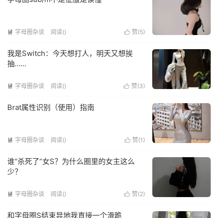
字母圈杂谈
阅读(
)
赞(
5
)


我是Switch：今天想打人，明天又想挨
抽……
字母圈杂谈
阅读(
)
赞(
3
)


Brat属性识别（使用）指南
字母圈杂谈
阅读(
)
赞(
1
)


谁“杀死了”女S？为什么圈里的女主这么
少？
字母圈杂谈
阅读(
)
赞(
2
)


和字母圈S结束异地我直接一个滑跪