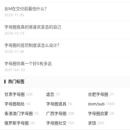
女M在交付前最怕什么？
2025-11-26
字母圈我真的很喜欢变态的自己
2024-12-13
字母圈的惩罚制度该怎么设计？
2025-11-28
字母圈你离一个好S有多远
2021-04-23
热门标签
甘肃字母圈
虐恋
合肥字母圈
(29)
(1)
(7)
字母圈相处
字母圈道具
dom/sub
(5)
(5)
(194)
香港澳门字母圈
广西字母圈
字母圈启蒙
(5)
(28)
(3)
俄罗斯字母圈
字母圈社交
求饶
(4)
(10)
(20)