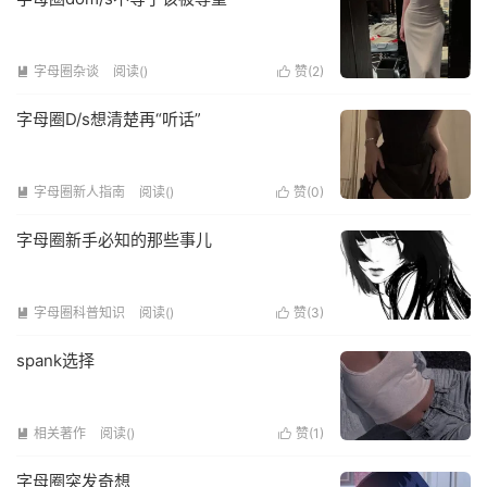
字母圈杂谈
阅读(
)
赞(
2
)


字母圈D/s想清楚再“听话”
字母圈新人指南
阅读(
)
赞(
0
)


字母圈新手必知的那些事儿
字母圈科普知识
阅读(
)
赞(
3
)


spank选择
相关著作
阅读(
)
赞(
1
)


字母圈突发奇想