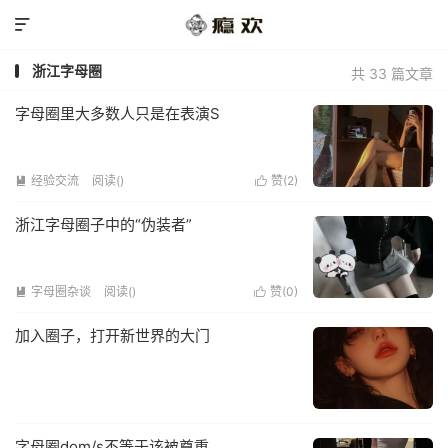

浙江字母圈
共 33 篇文章
字母圈里大多数人只是在表演S
经验交流
阅读(
)
赞(
2
)


浙江字母圈子中的“伪装者”
字母圈杂谈
阅读(
)
赞(
0
)


加入圈子，打开新世界的大门
字母圈dom/s不等于该被尊重