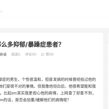
心」
么多抑郁/暴躁症患者？
杂谈
阅读(
)
评论(0)
赞(
6
)

郁症的男生，个性很温和，但是发病的时候曾经掐过他的
她们是很不对的事情。但我像他坦白后，他很希望能和我
。比起sm其实我更担心他的病情，上网查了却查不到，
m的话，是否会加重/缓解他们的病情呢？