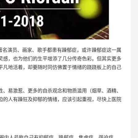
多著名演员、画家、歌手都患有躁郁症，或许躁郁症这一属
灵感，也为他们的生平增添了几分传奇色彩。但其实更多
平凡地活着，却要随时同仿佛置于情绪的跷跷板上的自己
性、易激惹、更多的自杀观念和物质滥用（烟草、酒精、
边的人有躁狂及抑郁的情绪，应该引起重视，尽快上医院
圈内人号称自己有抑郁症、躁郁症、焦虑症、强迫症……