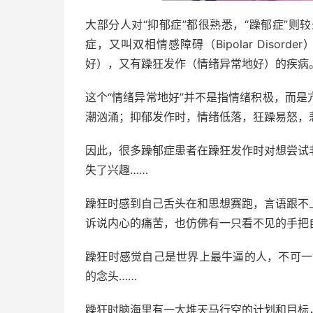
大部分人对“抑郁症”都很熟悉，“躁郁症”
症，又叫双相情感障碍（Bipolar Diso
好），又有躁狂发作（情绪异常地好）的疾病
这个“情绪异常地好”并不是指情绪积极，而
潮汹涌；抑郁发作时，情绪低落，狂躁易怒，
因此，很多躁郁症患者在躁狂发作时对想尝试
失了兴趣……
躁狂时感到自己舌头在和思想赛跑，言语跟不
诉说内心的痛苦，也仿佛有一只看不见的手把
躁狂时感觉自己是世界上最牛逼的人，不可一世
的念头……
躁狂时脑海里有一大堆天马行空的计划和目标