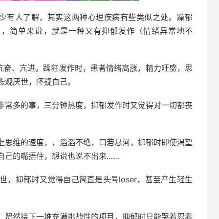
则较少有人了解，其实这两种心理疾病有些类似之处。躁郁
rder），简单来说，就是一种又有抑郁发作（情绪异常地不
。
是亢奋、亢进。躁狂发作时，患者情绪高涨，精力旺盛，思
悲观厌世，怀疑自己。
非常多的事，三分钟热度，抑郁发作时又觉得对一切都丧
上思维的速度，，滔滔不绝，口若悬河，抑郁时即使渴望
自己的嘴捂住，想说也说不出来……
，抑郁时又觉得自己简直是头号loser，甚至产生轻生
，贸然接下一堆充满挑战性的项目，抑郁时只能哭着忍着