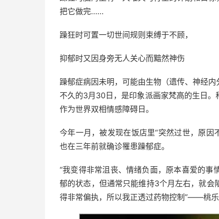
把它做完……
躁狂时可置一切世间规则束缚于不顾，
抑郁时又因身旁无人关心而黯然神伤
躁郁症病因未明，可能由生物（遗传、神经内
不久的3月30日，是印象派画家梵高的生日
作为世界双相情感障碍日。
今年一月，被发现在饭店里“突然过世，原因不明”的
也在三年前就确诊罹患躁郁症。
“我变得非常沮丧、情绪负面，原本喜爱的事
郁的状态，但通常只能维持3个月左右，就会
得非常偏执，所以我正透过药物控制”——桃乐丝