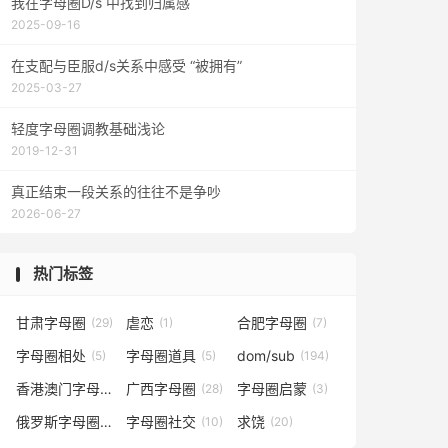
我在字母圈D/s 中找到归属感
2025-09-16
在支配与臣服d/s关系中感受 “被拥有”
2025-03-27
轻度字母圈调教基础浅论
2019-12-31
真正结束一段关系的往往不是争吵
2026-06-27
热门标签
甘肃字母圈
虐恋
合肥字母圈
(29)
(1)
(7)
字母圈相处
字母圈道具
dom/sub
(5)
(5)
(194)
香港澳门字母圈
广西字母圈
字母圈启蒙
(5)
(28)
(3)
俄罗斯字母圈
字母圈社交
求饶
(4)
(10)
(20)