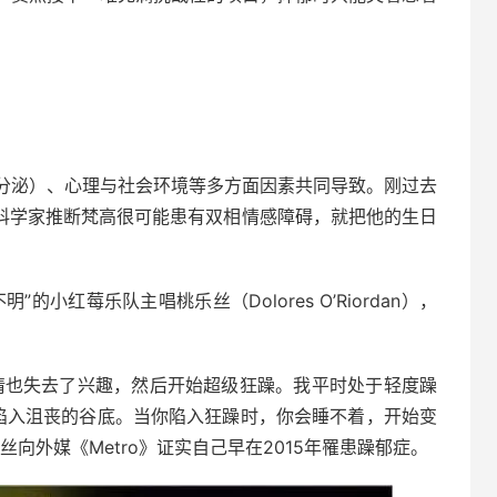
分泌）、心理与社会环境等多方面因素共同导致。刚过去
。科学家推断梵高很可能患有双相情感障碍，就把他的生日
小红莓乐队主唱桃乐丝（Dolores O’Riordan），
情也失去了兴趣，然后开始超级狂躁。我平时处于轻度躁
陷入沮丧的谷底。当你陷入狂躁时，你会睡不着，开始变
向外媒《Metro》证实自己早在2015年罹患躁郁症。