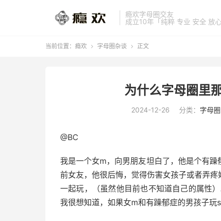
瘾欢字母圈交友
成立10年「纯粹 专业 安全 放
当前位置：
瘾欢
字母圈杂谈
正文


为什么字母圈里那
2024-12-26
分类：
字母圈
@BC
我是一个女m，向男朋友坦白了，他是个有躁
前女友，他很后悔，觉得伤害女孩子或者弄疼
一起玩，（虽然他目前也不知道自己的属性）
我很想知道，如果女m和有躁郁症的男孩子玩s