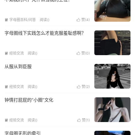
字母圈百科/问答
阅读(
)
赞(
4
)


字母圈线下实践怎么才能克服羞耻感啊？
经验交流
阅读(
)
赞(
0
)


从服从到臣服
经验交流
阅读(
)
赞(
2
)


钟情打屁屁的“小圈”文化
经验交流
阅读(
)
赞(
1
)


字母圈无形的牵引