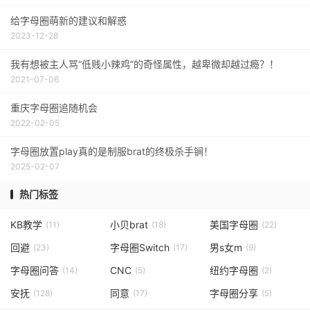
给字母圈萌新的建议和解惑
2023-12-28
我有想被主人骂“低贱小辣鸡”的奇怪属性，越卑微却越过瘾？！
2021-07-06
重庆字母圈追随机会
2022-02-05
字母圈放置play真的是制服brat的终极杀手锏！
2025-02-07
热门标签
KB教学
小贝brat
美国字母圈
(11)
(18)
(22)
回避
字母圈Switch
男s女m
(23)
(17)
(9)
字母圈问答
CNC
纽约字母圈
(14)
(5)
(2)
安抚
同意
字母圈分享
(128)
(17)
(5)