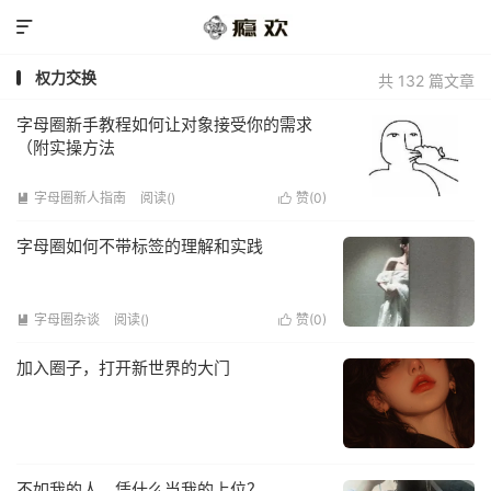

权力交换
共 132 篇文章
字母圈新手教程如何让对象接受你的需求
（附实操方法
字母圈新人指南
阅读(
)
赞(
0
)


字母圈如何不带标签的理解和实践
字母圈杂谈
阅读(
)
赞(
0
)


加入圈子，打开新世界的大门
不如我的人，凭什么当我的上位？