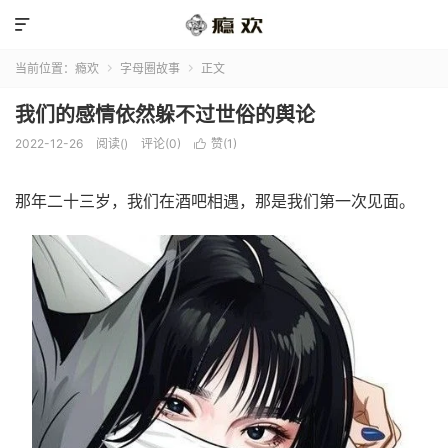

当前位置：
瘾欢
字母圈故事
正文


我们的感情依然躲不过世俗的舆论
2022-12-26
阅读(
)
评论(0)
赞(
1
)

那年二十三岁，我们在酒吧相遇，那是我们第一次见面。