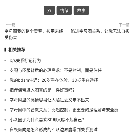
双
情绪
故事
上一篇
下一篇
字母圈我的整个青春，被用来经
陷进字母圈关系，让我无法自拔
受伤害
相关推荐
D/s关系标记行为
支配与臣服背后的心理需求：不是控制，而是信任
我的bdsm生涯：20岁重在体验，30岁重在选择
把伴侣带进入圈真的是一件好事吗？
字母圈里的感情容易让人陷进去又走不出来
字母圈中的管教关系：比起控制，更重要的是理解与安全感
小众圈子为什么喜欢SP却又瞧不起自己？
自毁倾向是怎么形成的？从边界崩塌到关系测试