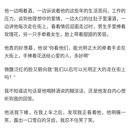
他一边喝着酒，一边诉说着他的这些年的生活苦闷，工作的
压力，谈到他理想中的爱情，一边大口的往肚子里灌酒，一
边讲他每次走在街上，看着情侣迎面走过时，男生手里捧着
玫瑰花，另一只手牵着女生，脸上带着甜甜的笑容。
他真的好羡慕，他说“你看他们，能光明正大的牵着手走在
大街上，手捧着花送给心爱的人，多好啊”
微醺泛红的脸又朝向我“我们以后可以光明正大的走在街上
吗？”
我不知道这句话是他喝醉酒说的糊涂话，还是他发自内心想
听到我的回答。
他送我下楼，在我上车之后，发现我正看着他，他咧嘴一
笑，露出一口雪白的牙齿，我忍不住笑了笑。