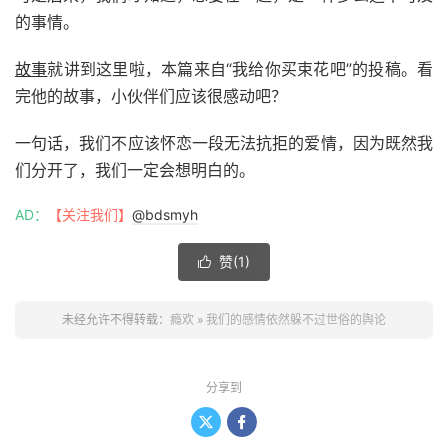
的事情。
故事
就讲到这里啦，本篇来自“我给你买束花吧”的投稿。看
完他的故事，小伙伴们应该很感动吧？
一句话，我们不应该怀恋一段无法抗拒的爱情，因为既然我
们分开了，我们一定会想明白的。
AD：
【关注我们】
@bdsmyh
赞(
1
)

未经允许不得转载：
瘾欢
»
我们的感情依然躲不过世俗的舆论
分享到

