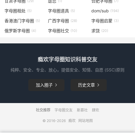
甘肃字母圈
虐恋
合肥字母圈
(29)
(1)
(7)
字母圈相处
字母圈道具
dom/sub
(5)
(5)
(194)
香港澳门字母圈
广西字母圈
字母圈启蒙
(5)
(28)
(3)
俄罗斯字母圈
字母圈社交
求饶
(4)
(10)
(20)
瘾欢字母圈知识科普交友
纯粹、安全、专业、放心，提倡安全、知情、自愿 (SSC)原则
加入圈子
历史文章


社交推荐
字母圈交友
斯慕社
肆欢
© 2016-2026
瘾欢
网站地图