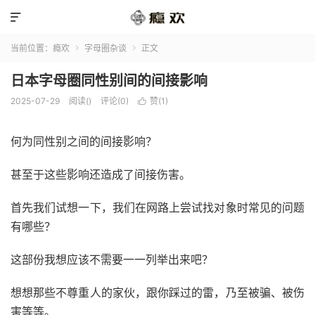

当前位置：
瘾欢
字母圈杂谈
正文


日本字母圈同性别间的间接影响
2025-07-29
阅读(
)
评论(0)
赞(
1
)

何为同性别之间的间接影响？
甚至于这些影响还造成了间接伤害。
首先我们试想一下，我们在网路上尝试找对象时常见的问题
有哪些？
这部份我想应该不需要一一列举出来吧？
想想那些不尊重人的家伙，跟你踩过的雷，乃至被骗、被伤
害等等。