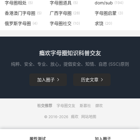
字母圈相处
字母圈道具
dom/sub
(5)
(5)
(194)
香港澳门字母圈
广西字母圈
字母圈启蒙
(5)
(28)
(3)
俄罗斯字母圈
字母圈社交
求饶
(4)
(10)
(20)
瘾欢字母圈知识科普交友
纯粹、安全、专业、放心，提倡安全、知情、自愿 (SSC)原则
加入圈子
历史文章


社交推荐
字母圈交友
斯慕社
肆欢
© 2016-2026
瘾欢
网站地图
属性测试
加入圈子