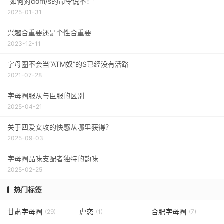
“如何对dom/s的命令说不！”
2025-01-31
兴趣合重要还是个性合重要
2023-12-11
字母圈不会当“ATM奴”的S已经没有活路
2021-07-28
字母圈服从与臣服的区别
2025-04-21
关于四爱女攻的快感从哪里获得？
2025-09-03
字母圈品味支配者独特的韵味
2025-02-25
热门标签
甘肃字母圈
虐恋
合肥字母圈
(29)
(1)
(7)