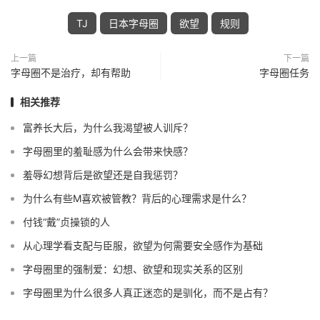
TJ
日本字母圈
欲望
规则
上一篇
下一篇
字母圈不是治疗，却有帮助
字母圈任务
相关推荐
富养长大后，为什么我渴望被人训斥？
字母圈里的羞耻感为什么会带来快感？
羞辱幻想背后是欲望还是自我惩罚？
为什么有些M喜欢被管教？背后的心理需求是什么？
付钱“戴”贞操锁的人
从心理学看支配与臣服，欲望为何需要安全感作为基础
字母圈里的强制爱：幻想、欲望和现实关系的区别
字母圈里为什么很多人真正迷恋的是驯化，而不是占有？