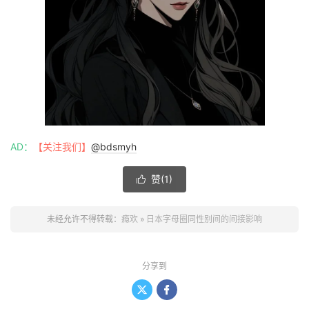
AD：
【关注我们】
@bdsmyh
赞(
1
)

未经允许不得转载：
瘾欢
»
日本字母圈同性别间的间接影响
分享到

