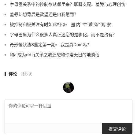
字母圈关系中的控制欲从哪里来？聊聊支配、羞辱与心理创伤
羞辱幻想背后是欲望还是自我惩罚？
被控制和被关注有时如此相似
圈 内 “性 萧 条” 观 察
字母圈里为什么很多人真正迷恋的是驯化，而不是占有？
奇形怪状渣S鉴定第一期
我是真Dom吗？
和ai成为ddlg关系之我还想和你漫无目的地谈话
评论
抢沙发
提交评论