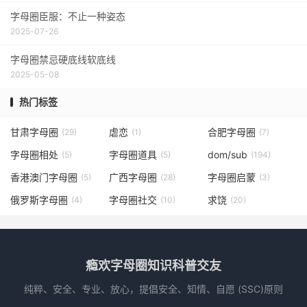
字母圈臣服：不止一种姿态
2025-07-26
字母圈禁忌硬底线软底线
2025-05-08
热门标签
甘肃字母圈
虐恋
合肥字母圈
(29)
(1)
(7)
字母圈相处
字母圈道具
dom/sub
(5)
(5)
(194)
香港澳门字母圈
广西字母圈
字母圈启蒙
(5)
(28)
(3)
俄罗斯字母圈
字母圈社交
求饶
(4)
(10)
(20)
瘾欢字母圈知识科普交友
纯粹、安全、专业、放心，提倡安全、知情、自愿 (SSC)原则