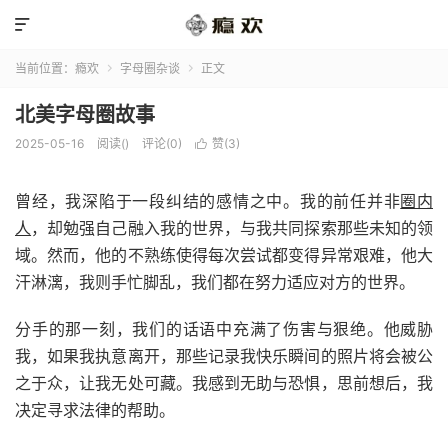

当前位置：
瘾欢
字母圈杂谈
正文


北美字母圈故事
2025-05-16
阅读(
)
评论(0)
赞(
3
)

曾经，我深陷于一段纠结的感情之中。我的前任并非
圈内
人
，却勉强自己融入我的世界，与我共同探索那些未知的领
域。然而，他的不熟练使得每次尝试都变得异常艰难，他大
汗淋漓，我则手忙脚乱，我们都在努力适应对方的世界。
分手的那一刻，我们的话语中充满了伤害与狠绝。他威胁
我，如果我执意离开，那些记录我快乐瞬间的照片将会被公
之于众，让我无处可藏。我感到无助与恐惧，思前想后，我
决定寻求法律的帮助。