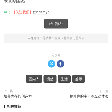
未来的挑战。
AD：
【关注我们】
@bdsmyh
赞(
3
)

未经允许不得转载：
瘾欢
»
北美字母圈故事
分享到


圈内人
愤怒
生活
羞辱
上一篇
下一篇
培养内在的创造力
提升你的字母圈互动体验
相关推荐