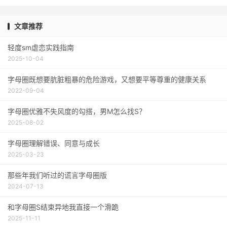
文章推荐
轻度sm虐恋实践指南
2025-10-04
字母圈既想要肮脏粗暴的危险游戏，又想要平等尊重的健康关系
2022-09-04
字母圈优雅不失风度的勾搭，男M怎么找S？
2025-08-02
字母圈理解错误、同意与成长
2025-03-23
那些年我们听过的谎言字母圈版
2024-07-13
和字母圈S结束异地我直接一个滑跪
2025-11-11