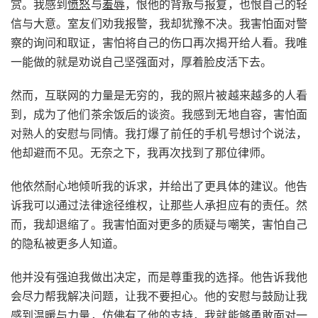
赏。我感到
愤怒
与
羞辱
，恨他的背叛与报复，也恨自己的轻
信与大意。室友们劝我报警，我却犹豫不决。我害怕面对警
察的询问和取证，害怕将自己的伤口再次揭开给人看。我唯
一能做的就是劝说自己坚强面对，厚着脸皮活下去。
然而，互联网的力量是无穷的，我的照片被越来越多的人看
到，成为了他们茶余饭后的谈资。我感到无地自容，害怕面
对熟人的安慰与同情。我打爆了前任的手机号想讨个说法，
他却避而不见。无奈之下，我再次找到了那位律师。
他依然耐心地倾听我的诉求，并给出了更具体的建议。他告
诉我可以通过法律途径维权，让那些人承担应有的责任。然
而，我却退缩了。我害怕面对更多的质疑与嘲笑，害怕自己
的隐私被更多人知道。
他并没有强迫我做出决定，而是尊重我的选择。他告诉我他
会尽力帮我解决问题，让我不要担心。他的安慰与鼓励让我
感到温暖与力量，仿佛有了他的支持，我就能够勇敢面对一