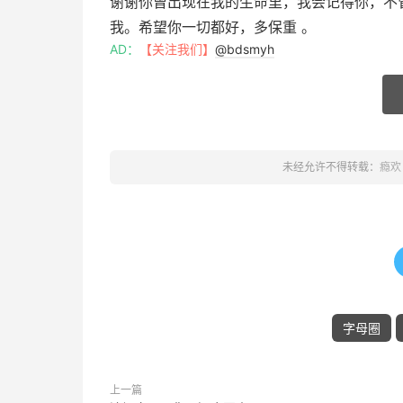
谢谢你曾出现在我的生命里，我会记得你，不
我。希望你一切都好，多保重 。
AD：
【关注我们】
@bdsmyh
未经允许不得转载：
瘾欢
字母圈
上一篇