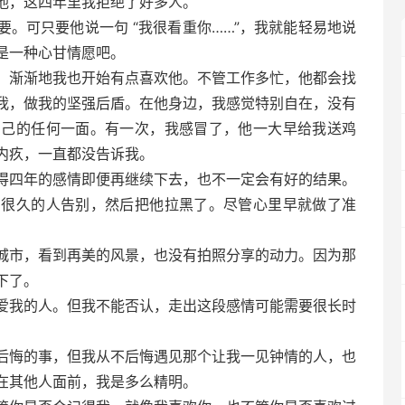
他，这四年里我拒绝了好多人。
。可只要他说一句 “我很看重你……”，我就能轻易地说
是一种心甘情愿吧。
，渐渐地我也开始有点喜欢他。不管工作多忙，他都会找
我，做我的坚强后盾。在他身边，我感觉特别自在，没有
自己的任何一面。有一次，我感冒了，他一大早给我送鸡
内疚，一直都没告诉我。
得四年的感情即便再继续下去，也不一定会有好的结果。
了很久的人告别，然后把他拉黑了。尽管心里早就做了准
城市，看到再美的风景，也没有拍照分享的动力。因为那
下了。
爱我的人。但我不能否认，走出这段感情可能需要很长时
后悔的事，但我从不后悔遇见那个让我一见钟情的人，也
在其他人面前，我是多么精明。