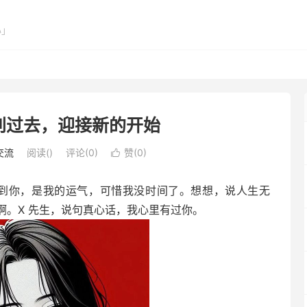
心」
别过去，迎接新的开始
交流
阅读(
)
评论(0)
赞(
0
)

碰到你，是我的运气，可惜我没时间了。想想，说人生无
啊。X 先生，说句真心话，我心里有过你。