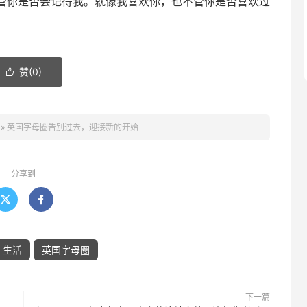
管你是否会记得我。就像我喜欢你，也不管你是否喜欢过
赞(
0
)

»
英国字母圈告别过去，迎接新的开始
分享到


生活
英国字母圈
下一篇