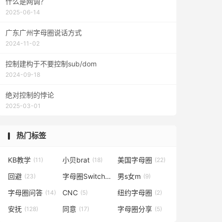
什么是网调？
2025-06-14
广东广州字母圈说话方式
2024-11-02
控制建构于不要控制sub/dom
2024-09-18
绝对控制的悖论
2025-03-01
热门标签
KB教学
小贝brat
美国字母圈
(11)
(18)
(22)
回避
字母圈Switch
男s女m
(23)
(17)
(9)
字母圈问答
CNC
纽约字母圈
(14)
(5)
(2)
安抚
同意
字母圈分享
(128)
(17)
(5)