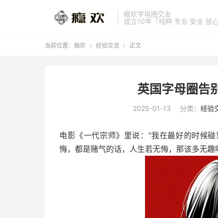
瘾欢字母圈交友
成立10年「纯粹 专业 安全 放
当前位置：
瘾欢
经验交流
正文


英国字母圈告
2025-01-13
分类：
经验
电影《一代宗师》里说：“我在最好的时候
悔，都是赌气的话，人生若无悔，那该多无趣