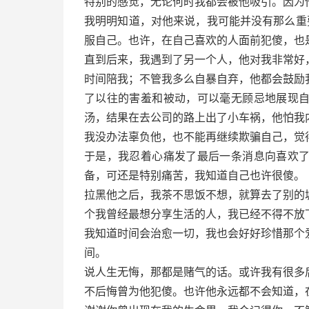
特别的感觉，无论何时我都会被他吸引。因为
我明明知道，对他来说，我可能并没有那么重要
服自己。也许，在自己喜欢的人面前犯傻，也
直到后来，我遇到了另一个人，他对我非常好
时间陪我；不管我多么自暴自弃，他都会鼓励
了以往的害羞和被动，可以毫无顾忌地展现
汤，结果在去公司的路上出了小车祸，他怕我
我没办法辜负他，也不能再继续欺骗自己，觉
于是，我忍着心痛发了最后一条消息向喜欢
备，可还是特别痛苦，我知道自己也许很傻。
拉黑他之后，我茶不思饭不想，就算去了别的
个我曾经最想分享生活的人，我已经不得不放
我知道时间会治愈一切，我也会好好珍惜那个
间。
说人生无悔，那都是赌气的话。或许我有很多
不后悔曾为他犯傻。也许他永远都不会知道，