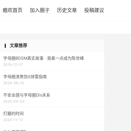

瘾欢首页
加入圈子
历史文章
投稿建议
文章推荐
字母圈BDSM真实故事 · 我差一点成为陈世峰
2019-12-07
字母圈渣男伪S排雷指南
2024-06-10
不安全感与字母圈D/s关系
2025-04-03
打磨的时间
2024-11-13