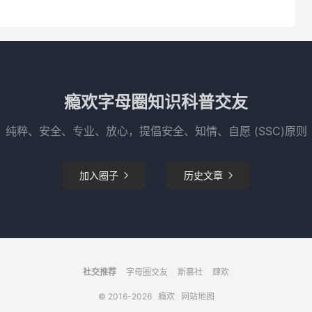
瘾欢字母圈知识科普交友
纯粹、安全、专业、放心，提倡安全、知情、自愿 (SSC)原则
加入圈子
历史文章


社交推荐
字母圈交友
斯慕社
肆欢
© 2016-2026
瘾欢
网站地图