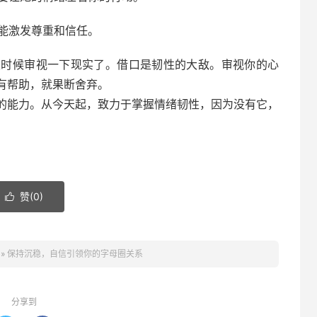
能激发尊重和信任。
是时候审视一下现实了。借口是韧性的大敌。审视你的心
有帮助，就果断舍弃。
的能力。从今天起，致力于掌握情绪韧性，因为没有它，
赞(
0
)

»
保持沉稳，自信引领你的字母圈关系
分享到