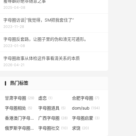
羞辱癖好绝非随意之事
2025-04-08
字母圈访谈|“我觉得，SM把我套住了”
2023-11-28
字母圈反套路，让圈子里的伪和渣无可遁形。
2023-01-08
字母圈故事从体检这件事看清关系的本质
2026-04-21
热门标签
甘肃字母圈
虐恋
合肥字母圈
(29)
(1)
(7)
字母圈相处
字母圈道具
dom/sub
(5)
(5)
(194)
香港澳门字母圈
广西字母圈
字母圈启蒙
(5)
(28)
(3)
俄罗斯字母圈
字母圈社交
求饶
(4)
(10)
(20)