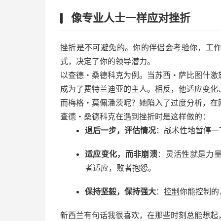
像专业人士一样应对挫折
挫折是不可避免的。你的伴侣会考验你，工
式，决定了你的领导潜力。
以查德・桑德科克为例。当苏西・萨比图什激
成为了费特兰迪亚的主人。相反，他适应变化
而梅格・莫佩潘茨呢？她陷入了过度分析，在
查德・桑德科克在遇到挫折时是这样做的：
退后一步，评估情况
：战术性地暂停一
适应变化，而非崩溃
：灵活性就是力
者适应，败者抱怨。
保持坚毅，保持强大
：
控制
你能控制的
新西兰有句话我很喜欢，在那些时刻总能想起，“Ki