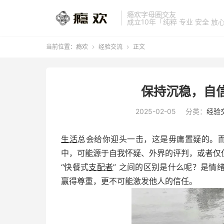
瘾欢字母圈交友
成立10年「纯粹 专业 安全 放
当前位置：
瘾欢
经验交流
正文


保持沉稳，自
2025-02-05
分类：
经验
生活
总会给你迎头一击，这是毋庸置疑的。而
中，可能源于自我怀疑、外界的评判，或者仅
“快餐式
支配者
” 之间的区别是什么呢？是情
赢得尊重，更不可能激发他人的信任。