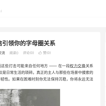
心」
信引领你的字母圈关系
交流
阅读(
)
评论(0)
赞(
0
)

这些打击可能来自任何地方 —— 在一段
权力交换
关系
仅是日常生活的琐碎。真正的主人与那些在场景中摸索的
绪韧性。如果在困难时刻你无法保持沉稳，你将永远无法