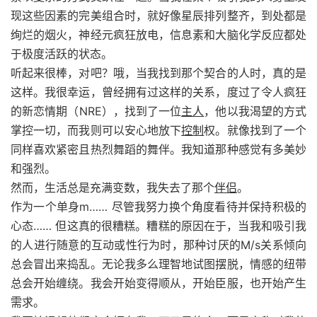
现这些因素的完美组合时，就好像星辰排列整齐，到处都是
绚烂的烟火，神经元疯狂放电，信息素和大脑化学反应都处
于极度活跃的状态。
听起来很棒，对吧？哦，当我找到那个契合的人时，真的是
这样。我很幸运，曾经拥有过这样的关系，度过了令人疯狂
的新恋情期（NRE），找到了一位
主人
，他以我渴望的方式
掌控一切，而我则可以安心地放下
控制
权。就像找到了一个
同样喜欢紧密且热烈舞蹈的舞伴。我知道那种感觉有多美妙
和强烈。
然而，生活总是充满变数，我失去了那个
伴侣
。
作为一个单身m…… 尽管我努力换个角度看待并保持积极的
心态…… 但这真的很糟糕。糟糕的原因在于，当我和吸引我
的人进行随意的互动或性行为时，那种讨厌的M/s关系倾向
总会冒出来捣乱。无论我多么理智地试图摆脱，情感的纽带
总会开始缠绕。我会开始变得顺从，开始臣服，也开始产生
需求。