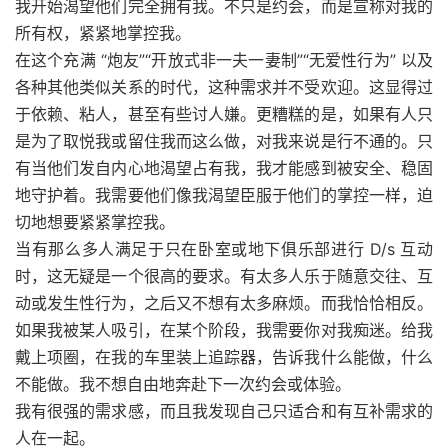
我开始渴望他们完全拥有我。不只是约会，而是宣称对我的
所有权，紧紧地掌控我。
在这个充满 “炮友”“开放式非一夫一妻制”“无爱性行为” 以及
各种其他类似关系的时代，这种需求并不受欢迎。这显得过
于依赖、粘人，甚至有些讨人嫌。更糟糕的是，如果有人只
是为了取悦我或留住我而这么做，对我来说是行不通的。只
有当他们发自内心地渴望占有我，我才能感到被安全、稳固
地守护着。我需要他们像我渴望臣服于他们的掌控一样，迫
切地想要紧紧掌控我。
当有那么多人满足于只在卧室或地下俱乐部进行 D/s 互动
时，这无疑是一个很高的要求。有太多人乐于随意交往、互
动或发生性行为，之后又不想有太多麻烦。而我恰恰相反。
如果我被某人吸引，在某个阶段，我需要你对我痴迷。给我
戴上项圈，在我的车里装上追踪器，告诉我什么能做，什么
不能做。我不想自由地奔赴下一次约会或体验。
我有很强的需求感，而且我发现自己只适合和有互补需求的
人在一起。