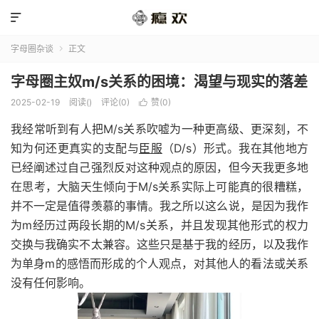

字母圈杂谈
正文

字母圈主奴m/s关系的困境：渴望与现实的落差
2025-02-19
阅读(
)
评论(0)
赞(
0
)

我经常听到有人把M/s关系吹嘘为一种更高级、更深刻，不
知为何还更真实的支配与
臣服
（D/s）形式。我在其他地方
已经阐述过自己强烈反对这种观点的原因，但今天我更多地
在思考，大脑天生倾向于M/s关系实际上可能真的很糟糕，
并不一定是值得羡慕的事情。我之所以这么说，是因为我作
为m经历过两段长期的M/s关系，并且发现其他形式的权力
交换与我确实不太兼容。这些只是基于我的经历，以及我作
为单身m的感悟而形成的个人观点，对其他人的看法或关系
没有任何影响。