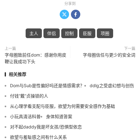
分享到


主人
伴侣
控制
臣服
项圈
上一篇
下一篇
字母圈致前任dom：感谢你用皮
字母圈信任与更少的安全词
鞭让我成功下头
相关推荐
Dom与Sub是性偏好吗还是情感需求？
ddlg之受虐幻想与创伤
付钱“戴”贞操锁的人
从心理学看支配与臣服，欲望为何需要安全感作为基础
小玩具清洁科普
身体知道答案
对不起daddy我是坏女孩/恐惧型依恋
欲望与羞耻感之间有什么关系