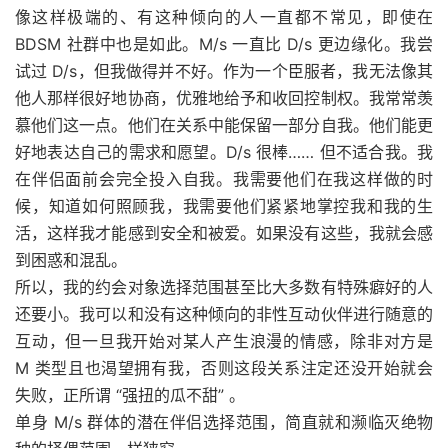
像这样极端的、有这种倾向的人一直都不常见，即使在
BDSM 社群中也是如此。M/s 一直比 D/s 更边缘化。我尝
试过 D/s，但我做得并不好。作为一个臣服者，我无法像其
他人那样很好地协商，优雅地给予和收回控制权。我常常羡
慕他们这一点。他们在关系中能保留一部分自我。他们能更
好地表达自己的需求和愿望。D/s 很棒…… 但不适合我。我
在伴侣面前会完全投入自我。我需要他们在我这样做的时
候，知道如何照顾我，我需要他们紧紧地掌控我和我的生
活，这样我才能感到安全和被爱。如果没有这些，我就会感
到困惑和混乱。
所以，我的约会对象选择范围甚至比大多数有特殊癖好的人
还要小。我可以和没有这种倾向的非性互动伙伴进行随意的
互动，但一旦我开始对某人产生浪漫的情感，除非对方是
M 类型且也渴望拥有我，否则这段关系注定还没开始就会
失败，正所谓 “强扭的瓜不甜” 。
单身 M/s 群体的潜在伴侣选择范围，简直就和濒临灭绝物