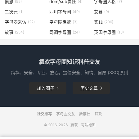
愤怒
dom/sub责任
字母圈人格
(55)
(4)
(7)
二次元
四川字母圈
艾慕
(1)
(49)
(9)
字母圈采访
字母圈启蒙
实践
(22)
(3)
(296)
故事
网调字母圈
英国字母圈
(254)
(24)
(18)
瘾欢字母圈知识科普交友
纯粹、安全、专业、放心，提倡安全、知情、自愿 (SSC)原则
加入圈子
历史文章


社交推荐
字母圈交友
斯慕社
肆欢
© 2016-2026
瘾欢
网站地图