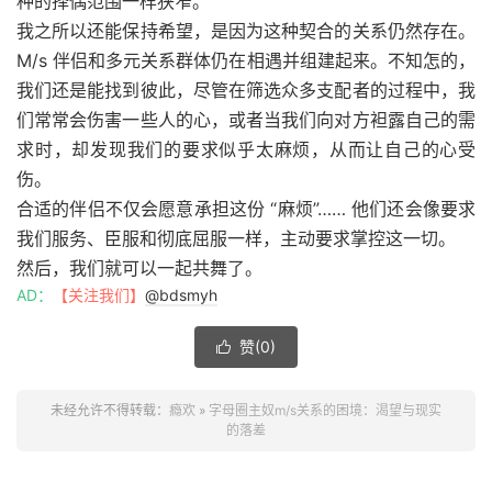
种的择偶范围一样狭窄。
我之所以还能保持希望，是因为这种契合的关系仍然存在。
M/s 伴侣和多元关系群体仍在相遇并组建起来。不知怎的，
我们还是能找到彼此，尽管在筛选众多支配者的过程中，我
们常常会伤害一些人的心，或者当我们向对方袒露自己的需
求时，却发现我们的要求似乎太麻烦，从而让自己的心受
伤。
合适的伴侣不仅会愿意承担这份 “麻烦”…… 他们还会像要求
我们服务、臣服和彻底屈服一样，主动要求掌控这一切。
然后，我们就可以一起共舞了。
AD：
【关注我们】
@bdsmyh
赞(
0
)

未经允许不得转载：
瘾欢
»
字母圈主奴m/s关系的困境：渴望与现实
的落差