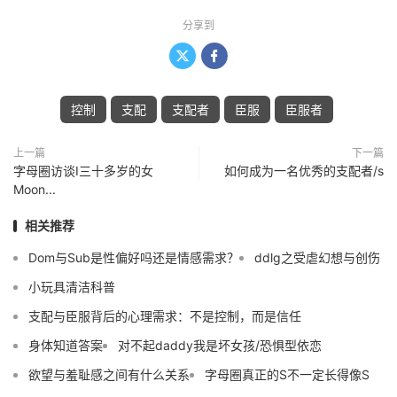
分享到


控制
支配
支配者
臣服
臣服者
上一篇
下一篇
字母圈访谈I三十多岁的女
如何成为一名优秀的支配者/s
Moon...
相关推荐
Dom与Sub是性偏好吗还是情感需求？
ddlg之受虐幻想与创伤
小玩具清洁科普
支配与臣服背后的心理需求：不是控制，而是信任
身体知道答案
对不起daddy我是坏女孩/恐惧型依恋
欲望与羞耻感之间有什么关系
字母圈真正的S不一定长得像S