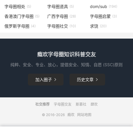
字母圈相处
字母圈道具
dom/sub
(5)
(5)
(194)
香港澳门字母圈
广西字母圈
字母圈启蒙
(5)
(28)
(3)
俄罗斯字母圈
字母圈社交
求饶
(4)
(10)
(20)
瘾欢字母圈知识科普交友
纯粹、安全、专业、放心，提倡安全、知情、自愿 (SSC)原则
加入圈子
历史文章


社交推荐
字母圈交友
斯慕社
肆欢
© 2016-2026
瘾欢
网站地图