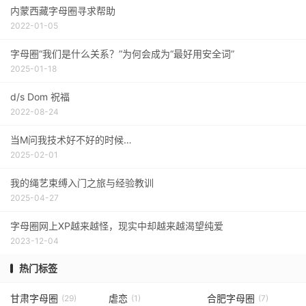
内蒙西藏字母圈寻求帮助
2022-01-05
字母圈“我们是什么关系？”为何会成为“最好用安全词”
2025-01-18
d/s Dom 祝福
2022-08-24
当M问我技术好不好的时候…
2025-02-01
我的绳艺束缚入门之旅与经验教训
2025-04-27
字母圈网上XP越来越怪，现实中却越来越渴望纯爱
2023-12-04
热门标签
甘肃字母圈
虐恋
合肥字母圈
(29)
(1)
(7)