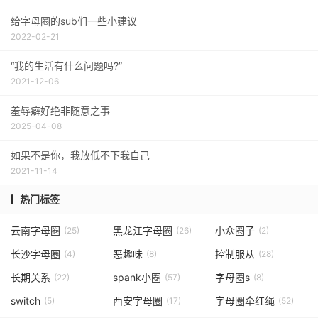
给字母圈的sub们一些小建议
2022-02-21
“我的生活有什么问题吗?”
2021-12-06
羞辱癖好绝非随意之事
2025-04-08
如果不是你，我放低不下我自己
2021-11-14
热门标签
云南字母圈
黑龙江字母圈
小众圈子
(25)
(26)
(2)
长沙字母圈
恶趣味
控制服从
(4)
(8)
(28)
长期关系
spank小圈
字母圈s
(22)
(57)
(8)
switch
西安字母圈
字母圈牵红绳
(5)
(17)
(52)