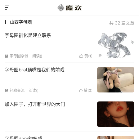

山西字母圈
共 32 篇文章
字母圈驯化是建立联系
字母圈杂谈
阅读(
)
赞(
1
)


字母圈brat顶嘴是我们的前戏
经验交流
阅读(
)
赞(
0
)


加入圈子，打开新世界的大门
字母圈dom的权威