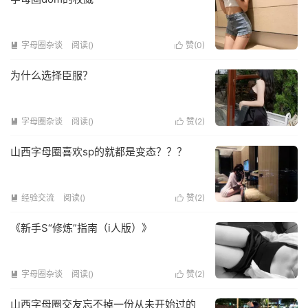
字母圈杂谈
阅读(
)
赞(
0
)


为什么选择臣服？
字母圈杂谈
阅读(
)
赞(
2
)


山西字母圈喜欢sp的就都是变态？？？
经验交流
阅读(
)
赞(
2
)


《新手S“修炼”指南（i人版）》
字母圈杂谈
阅读(
)
赞(
2
)


山西字母圈交友忘不掉一份从未开始过的