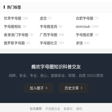
热门标签
甘肃字母圈
虐恋
合肥字母圈
(29)
(1)
(7)
字母圈相处
字母圈道具
dom/sub
(5)
(5)
(194)
香港澳门字母圈
广西字母圈
字母圈启蒙
(5)
(28)
(3)
俄罗斯字母圈
字母圈社交
求饶
(4)
(10)
(20)
瘾欢字母圈知识科普交友
纯粹、安全、专业、放心，提倡安全、知情、自愿 (SSC)原则
加入圈子
历史文章


社交推荐
字母圈交友
斯慕社
肆欢