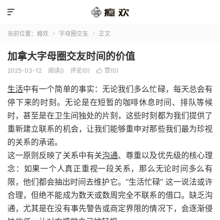

当前位置：
瘾欢
字母圈交友
正文


加拿大字母圈交友时间的价值
2025-03-12
阅读(
)
评论(0)
赞(
0
)

生活
中有一个简单的事实：无论我们多么忙碌，每天总会有
停下来的时刻。无论是在短暂的咖啡休息时间、排队等候
时，甚至是在卫生间独处的片刻，这些时刻都为我们提供了
重新建立联系的机会，让我们能够重申对那些我们最为珍视
的关系的承诺。
这一原则反映了关系中有关
沟通
、尊重以及优先级的核心理
念：如果一个人真正重视一段关系，那么无论时间多么有
限，他们都会抽出时间去维护它。“生活忙碌” 这一说法或许
合理，但绝不能成为数天或数周完全不联系的借口。缺乏沟
通，尤其是在没有事先警告或商定界限的情况下，会逐渐侵