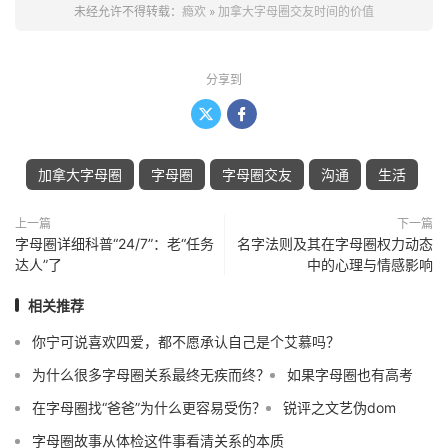
未经允许不得转载：
瘾欢
»
加拿大字母圈交友时间的价值
分享到


加拿大字母圈
字母圈
字母圈交友
沟通
生活
上一篇
下一篇
字母圈详细科普“24/7”：老“任务
名字法则及其在字母圈权力动态
达人”了
中的心理与情感影响
相关推荐
你宁可说喜欢四爱，都不愿承认自己是个艾慕吗？
为什么很多字母圈关系最终无疾而终？
如果字母圈也有高考
在字母圈找“爸爸”为什么更容易受伤？
锐评之文艺伪dom
字母圈故事从体检这件事看清关系的本质