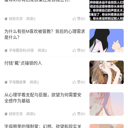
经验交流
阅读(
)
赞(
0
)


为什么有些M喜欢被管教？背后的心理需求
是什么？
字母圈百科/问答
阅读(
)
赞(
0
)


付钱“戴”贞操锁的人
字母圈故事
阅读(
)
赞(
0
)


从心理学看支配与臣服，欲望为何需要安
全感作为基础
经验交流
阅读(
)
赞(
0
)


字母圈里的强制爱：幻想、欲望和现实关