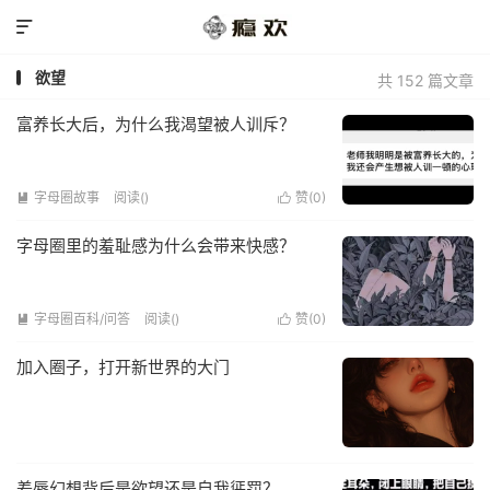

欲望
共 152 篇文章
富养长大后，为什么我渴望被人训斥？
字母圈故事
阅读(
)
赞(
0
)


字母圈里的羞耻感为什么会带来快感？
字母圈百科/问答
阅读(
)
赞(
0
)


加入圈子，打开新世界的大门
羞辱幻想背后是欲望还是自我惩罚？