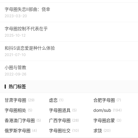
字母圈失恋II部曲：侥幸
2023-03-20
字母圈控制不代表在乎
2025-10-12
和抖S谈恋爱是种什么体验
2021-07-10
小圈与管教
2022-09-26
热门标签
甘肃字母圈
虐恋
合肥字母圈
(29)
(1)
(7)
字母圈相处
字母圈道具
dom/sub
(5)
(5)
(194)
香港澳门字母圈
广西字母圈
字母圈启蒙
(5)
(28)
(3)
俄罗斯字母圈
字母圈社交
求饶
(4)
(10)
(20)