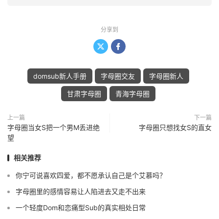
分享到


domsub新人手册
字母圈交友
字母圈新人
甘肃字母圈
青海字母圈
上一篇
下一篇
字母圈当女S把一个男M丢进绝
字母圈只想找女S的直女
望
相关推荐
你宁可说喜欢四爱，都不愿承认自己是个艾慕吗？
字母圈里的感情容易让人陷进去又走不出来
一个轻度Dom和恋痛型Sub的真实相处日常