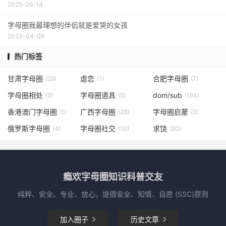
2025-06-14
字母圈我最理想的伴侣就是爱哭的女孩
2023-04-06
热门标签
甘肃字母圈
虐恋
合肥字母圈
(29)
(1)
(7)
字母圈相处
字母圈道具
dom/sub
(5)
(5)
(194)
香港澳门字母圈
广西字母圈
字母圈启蒙
(5)
(28)
(3)
俄罗斯字母圈
字母圈社交
求饶
(4)
(10)
(20)
瘾欢字母圈知识科普交友
纯粹、安全、专业、放心，提倡安全、知情、自愿 (SSC)原则
加入圈子
历史文章

