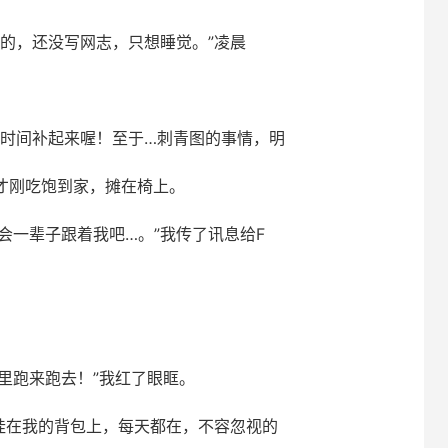
的，还没写网志，只想睡觉。”凌晨
照时间补起来喔！至于…刺青图的事情，明
才刚吃饱到家，摊在椅上。
会一辈子跟着我吧…。”我传了讯息给F
里跑来跑去！”我红了眼眶。
挂在我的背包上，每天都在，不容忽视的