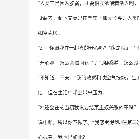
“人类正是因为脆弱，才要相互依偎着活去啊，
身离去，剩下文英妈在警车了仰天长笑；人类
如空壳般。
“zr，你跟我在一起真的开心吗？”像是嗅到了
“开心啊，怎么突然问这个？”J疑惑着，怎么
“不知道，不安。”我的敏感和读空气技能，在
倍，但在生活中却会带来压力。
“zr还会在意当初我说要结束主奴关系的事吗
说中断，所以你不做了。”我感受得到J在第二
亦或者，我也是如此？