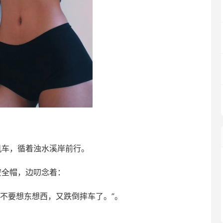
机车，循着浊水溪岸前行。
安全帽，边叨念着：
不要想东想西，又跌倒摔车了。”。