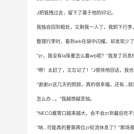
J把我拽过去，留下了属于他的印记。
我独自回到租处，又剩我一人了，我卸下行李
整理行李时，看到wb在袋中闪耀，却发现少
“zr，我没有la珠要怎么塞wb呢？”我发了讯息
“啊！太赶了，又忘记了！”J很快地回话，我
“谢谢zr这几天的照顾，真的很幸福，还有…就
怎么办…。”我越想越苦恼。
“NECO酱胃口越来越大，会不会zr到最后吃
“呐…可能真的要靠两位zr轮流休息了？”那场