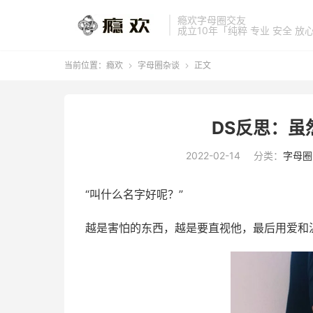
瘾欢字母圈交友
成立10年「纯粹 专业 安全 放
当前位置：
瘾欢
字母圈杂谈
正文


DS反思：虽
2022-02-14
分类：
字母圈
“叫什么名字好呢？”
越是害怕的东西，越是要直视他，最后用爱和