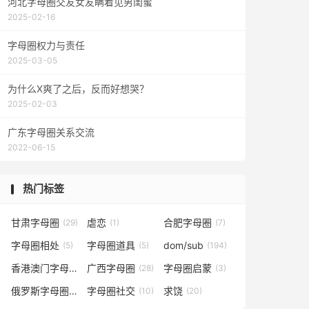
河北字母圈交友女友瞒着见男闺蜜
2025-02-16
字母圈权力与责任
2025-03-05
为什么X爽了之后，反而好想哭？
2025-02-03
广东字母圈关系交流
2022-06-15
热门标签
甘肃字母圈
虐恋
合肥字母圈
(29)
(1)
(7)
字母圈相处
字母圈道具
dom/sub
(5)
(5)
(194)
香港澳门字母圈
广西字母圈
字母圈启蒙
(5)
(28)
(3)
俄罗斯字母圈
字母圈社交
求饶
(4)
(10)
(20)