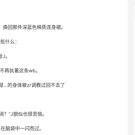
，换回那件深蓝色棉质连身裙。
了些什么：
给J。
也不再执著这条wb。
是…的身体被zr调教过回不去了
不消？”J貌似也很苦恼。
景在脑袋中一闪而过。