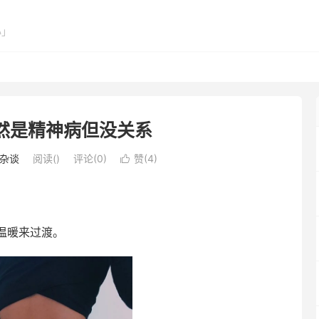
心」
然是精神病但没关系
杂谈
阅读(
)
评论(0)
赞(
4
)

温暖来过渡。