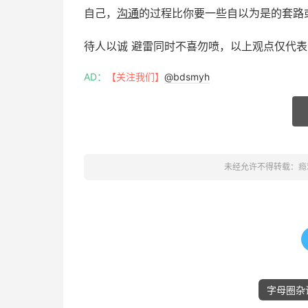
自己，
沟通
的过程比你要一些自以为是的套路
待人以诚 避雷同时不喜勿喷，以上观点仅代
AD：
【关注我们】
@bdsmyh
未经允许不得转载：
瘾
字母圈杂