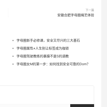
下一篇
安徽合肥字母圈绳艺体验
字母圈新手必修课，安全又尽兴的三大基石
字母圈属性≠人生别让标签成为枷锁
字母圈驾驶教练的暴躁不是S的调教
字母圈女M的第一步：如何找到安全可靠的Dom？