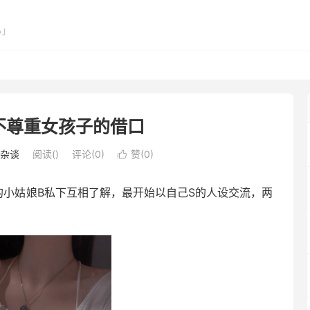
心」
不尊重女孩子的借口
杂谈
阅读(
)
评论(0)
赞(
0
)

的小姑娘B私下互相了解，最开始以自己S的人设交流，两