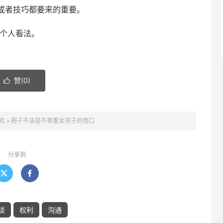
或者技巧都要来的重要。
表个人看法。
赞(
0
)

欢
»
圈子不该是不尊重女孩子的借口
分享到


谈
权利
沟通