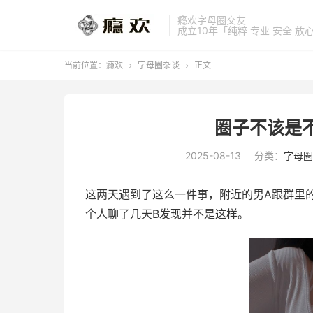
瘾欢字母圈交友
成立10年「纯粹 专业 安全 放
当前位置：
瘾欢
字母圈杂谈
正文


圈子不该是
2025-08-13
分类：
字母圈
这两天遇到了这么一件事，附近的男A跟群里
个人聊了几天B发现并不是这样。