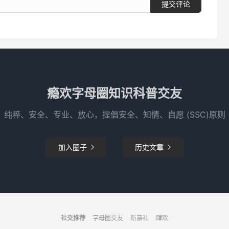
提交评论
瘾欢字母圈知识科普交友
纯粹、安全、专业、放心，提倡安全、知情、自愿 (SSC)原则
加入圈子
历史文章


社交推荐
字母圈交友
斯慕社
肆欢