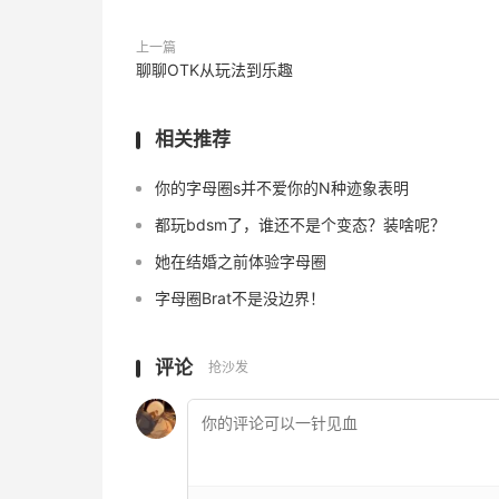
上一篇
聊聊OTK从玩法到乐趣
相关推荐
你的字母圈s并不爱你的N种迹象表明
都玩bdsm了，谁还不是个变态？装啥呢？
她在结婚之前体验字母圈
字母圈Brat不是没边界！
评论
抢沙发