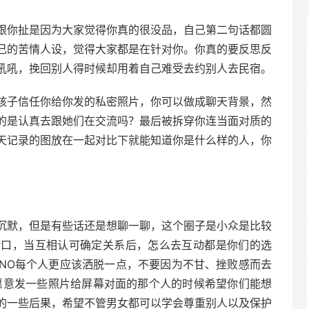
跟你扯是因为大家觉得你真的很没品，自己第二句话都圆
己的苦情人设，觉得大家都是在针对你。你真的要反思反
吼吼，挽回别人得时候却用着自己难受去约别人去民宿。
孩子信任你给你发的私密照片，你可以做成聊天背景，然
的是认真去跟她们在交流吗？最后被拆穿你连当面对质的
天记录的图放在一起对比下就能知道你是什么样的人，你
沉默，但是有些话还是想聊一聊，这个圈子是小众是比较
借口，当互相认可确定关系后，怎么去互动都是你们的选
NO每个人更应该洒脱一点，不要因为不甘、挫败感而去
愿意发一些照片给屏幕对面的那个人的时候希望你们能想
的一些后果，希望不管男女都可以学会尊重别人以及保护