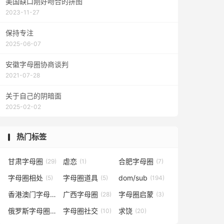
美国缺口刚好吻合的拼图
2023-11-27
保持专注
2025-06-07
安徽字母圈协商谈判
2021-07-28
关于自己的阴暗面
2025-02-02
热门标签
甘肃字母圈
虐恋
合肥字母圈
(29)
(1)
(7)
字母圈相处
字母圈道具
dom/sub
(5)
(5)
(194)
香港澳门字母圈
广西字母圈
字母圈启蒙
(5)
(28)
(3)
俄罗斯字母圈
字母圈社交
求饶
(4)
(10)
(20)