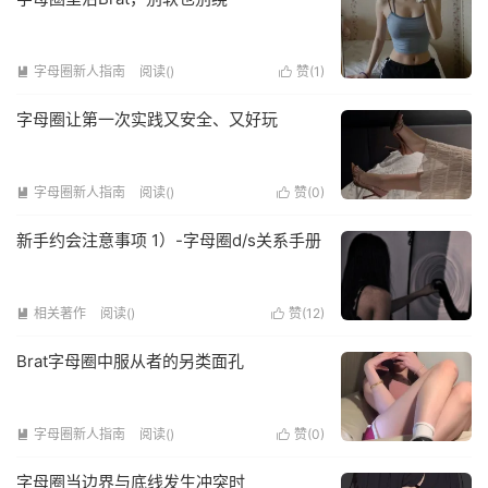
字母圈新人指南
阅读(
)
赞(
1
)


字母圈让第一次实践又安全、又好玩
字母圈新人指南
阅读(
)
赞(
0
)


新手约会注意事项 1）-字母圈d/s关系手册
相关著作
阅读(
)
赞(
12
)


Brat字母圈中服从者的另类面孔
字母圈新人指南
阅读(
)
赞(
0
)


字母圈当边界与底线发生冲突时