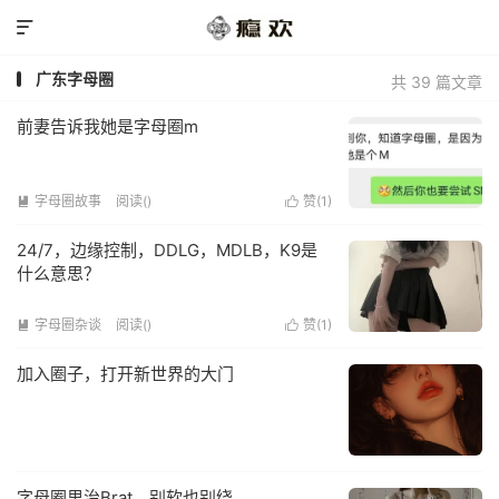

广东字母圈
共 39 篇文章
前妻告诉我她是字母圈m
字母圈故事
阅读(
)
赞(
1
)


24/7，边缘控制，DDLG，MDLB，K9是
什么意思？
字母圈杂谈
阅读(
)
赞(
1
)


加入圈子，打开新世界的大门
字母圈里治Brat，别软也别绕