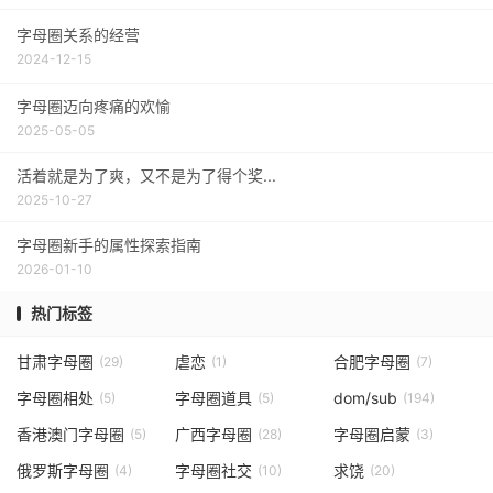
字母圈关系的经营
2024-12-15
字母圈迈向疼痛的欢愉
2025-05-05
活着就是为了爽，又不是为了得个奖...
2025-10-27
字母圈新手的属性探索指南
2026-01-10
热门标签
甘肃字母圈
虐恋
合肥字母圈
(29)
(1)
(7)
字母圈相处
字母圈道具
dom/sub
(5)
(5)
(194)
香港澳门字母圈
广西字母圈
字母圈启蒙
(5)
(28)
(3)
俄罗斯字母圈
字母圈社交
求饶
(4)
(10)
(20)