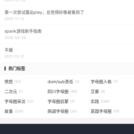
第一次尝试露出play，总觉得好像被看到了
2025-11-12
spank游戏新手指南
2025-04-24
平庸
2021-12-17
热门标签
愤怒
dom/sub责任
字母圈人格
(55)
(4)
(7)
二次元
四川字母圈
艾慕
(1)
(49)
(9)
字母圈采访
字母圈启蒙
实践
(22)
(3)
(296)
故事
网调字母圈
英国字母圈
(254)
(24)
(18)