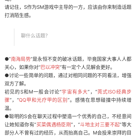
请记住，S作为SM游戏中主导的一方，应该由你来制造话题
打消陌生感。
聊什么话题？
●“
南海局势
”是永恒不变的破冰话题，毕竟国家大事人人都
关心，如果你对“
巴以冲突
”有一定个人见解会更好。
●讨论一些简单的问题，通过对相同问题的不同看法，增强
双方了解。
初见的S和M一般会讨论“
宇宙有多大
”，“
莞式ISO经典步
骤
”，“
QQ甲和光疗甲的区别
”。感情在思想碰撞中持续增
温。
●聪明的S会在聊天过程中塑造一个优秀的自己，不经意间
让她知道你有“
买菜偶遇杨臣刚
”，“
斗地主对三要不起
”等大
部分人不曾有过的经历，从而抬高自己。M会投来崇拜的目