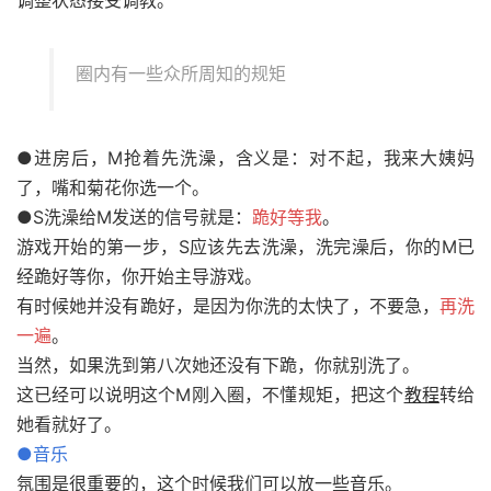
调整状态接受调教。
圈内有一些众所周知的规矩
●进房后，M抢着先洗澡，含义是：对不起，我来大姨妈
了，嘴和菊花你选一个。
●S洗澡给M发送的信号就是：
跪好等我
。
游戏开始的第一步，S应该先去洗澡，洗完澡后，你的M已
经跪好等你，你开始主导游戏。
有时候她并没有跪好，是因为你洗的太快了，不要急，
再洗
一遍
。
当然，如果洗到第八次她还没有下跪，你就别洗了。
这已经可以说明这个M刚入圈，不懂规矩，把这个
教程
转给
她看就好了。
●音乐
氛围是很重要的，这个时候我们可以放一些音乐。