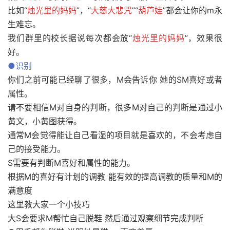
比如“
烛光里的妈妈
”，“
大慈大悲咒
”“
葫芦娃
”都会让你的m永
生难忘。
我们群里的校长据说每次都会放“
烛光里的妈妈
”，效果很
好。
●识别
你们之前可能已经聊了很多，M会告诉你 她的SM喜好或者
属性。
请不要相信M对自身的判断，很多M对自己的判断是通过小
黄文，小黄图获得。
通常M会觉得能让自己看湿的项目就是喜欢的，不会考虑自
己的接受能力。
S需要有判断M喜好和属性的能力。
根据M的喜好有计划的调教 能有效的提高调教的质量和M的
满意度
这里教大家一个小技巧
大S会要求M帮忙自己脱鞋 然后通过观察细节完成判断