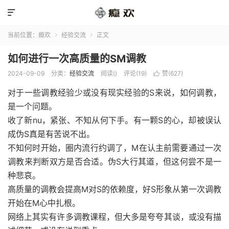

当前位置：
瘾欢
经验交流
正文


如何进行一次高质量的SM调教
2024-09-09
分类：
经验交流
阅读(
)
评论(19)
赞(
627
)

对于一些调教经验少或没有现实经验的S来说，如何调教，
是一个问题。
收了新nu，紧张、不知从何下手。有一颗S的心，却被误认
成伪S真是有苦说不出。
不知何时开始，圈内流行约调了，M在认主前需要通过一次
调教来判断双方是否合适。伪S大行其道，但这何尝不是一
种悲哀。
高质量的调教会提高M对S的依赖度，好S形象从第一次调教
开始在M心中扎根。
网络上其实有许多调教课程，但大多是夸夸其谈，或没有描