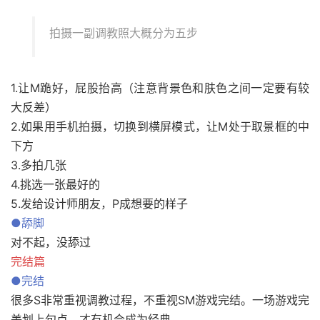
拍摄一副调教照大概分为五步
1.让M跪好，屁股抬高（注意背景色和肤色之间一定要有较
大反差）
2.如果用手机拍摄，切换到横屏模式，让M处于取景框的中
下方
3.多拍几张
4.挑选一张最好的
5.发给设计师朋友，P成想要的样子
●舔脚
对不起，没舔过
完结篇
●完结
很多S非常重视调教过程，不重视SM游戏完结。一场游戏完
美划上句点，才有机会成为经典。