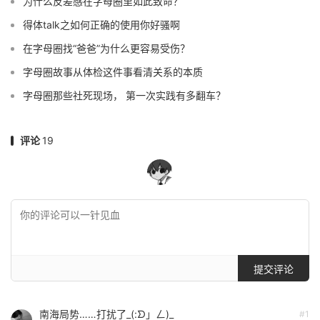
为什么反差感在字母圈里如此致命？
得体talk之如何正确的使用你好骚啊
在字母圈找“爸爸”为什么更容易受伤？
字母圈故事从体检这件事看清关系的本质
字母圈那些社死现场， 第一次实践有多翻车？
评论
19
提交评论
南海局势……打扰了_(:ᗤ」ㄥ)_
#1