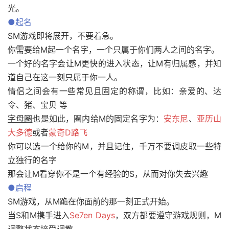
光。
●起名
SM游戏即将展开，不要着急。
你需要给M起一个名字，一个只属于你们两人之间的名字。
一个好的名字会让M更快的进入状态，让M有归属感，并知
道自己在这一刻只属于你一人。
情侣之间会有一些常见且固定的称谓，比如：亲爱的、达
令、猪、宝贝 等
字母圈
也是如此，圈内给M的固定名字为：
安东尼
、
亚历山
大多德
或者
蒙奇D路飞
你可以选一个给你的M，并且记住，千万不要调皮取一些特
立独行的名字
那会让M看穿你不是一个有经验的S，从而对你失去兴趣
●启程
SM游戏，从M跪在你面前的那一刻正式开始。
当S和M携手进入
Se7en Days
，双方都要遵守游戏规则，M