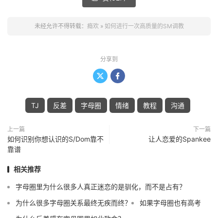
未经允许不得转载：
瘾欢
»
如何进行一次高质量的SM调教
分享到


TJ
反差
字母圈
情绪
教程
沟通
上一篇
下一篇
如何识别你想认识的S/Dom靠不
让人恋爱的Spankee
靠谱
相关推荐
字母圈里为什么很多人真正迷恋的是驯化，而不是占有？
为什么很多字母圈关系最终无疾而终？
如果字母圈也有高考