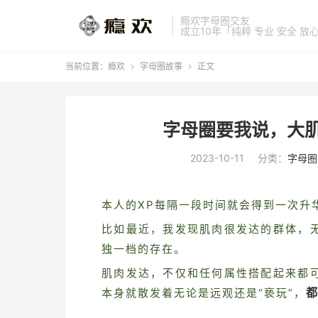
瘾欢字母圈交友
成立10年「纯粹 专业 安全 放
当前位置：
瘾欢
字母圈故事
正文


字母圈要我说，大肌
2023-10-11
分类：
字母圈
本人的XP每隔一段时间就会得到一次升
比如最近，我发现肌肉很发达的群体，
独一档的存在。
肌肉发达，不仅和任何属性搭配起来都
都
本身就散发着无论是远观还是“亵玩”，