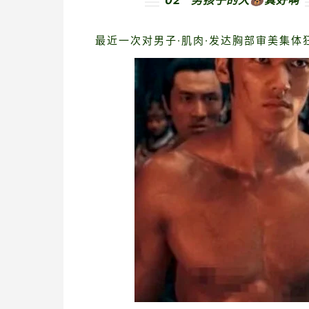
02 男孩子的大🐻真好啊
最近一次对男子·肌肉·发达胸部审美集