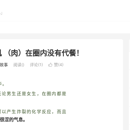
心」
 （肉）在圈内没有代餐！
故事
阅读(
)
评论(1)
赞(
4
)

华。
无论男生还是女生，在圈内都是
可以产生炸裂的化学反应，而且
很涩的气息。