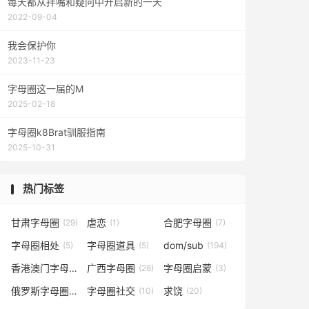
每天都从拌嘴和疑问中开启新的一天
2022-09-04
我会保护你
2023-11-23
字母圈这一届的M
2025-02-18
字母圈k8Brat驯服指南
2025-10-31
热门标签
甘肃字母圈
虐恋
合肥字母圈
(29)
(1)
(7)
字母圈相处
字母圈道具
dom/sub
(5)
(5)
(194)
香港澳门字母圈
广西字母圈
字母圈启蒙
(5)
(28)
(3)
俄罗斯字母圈
字母圈社交
求饶
(4)
(10)
(20)