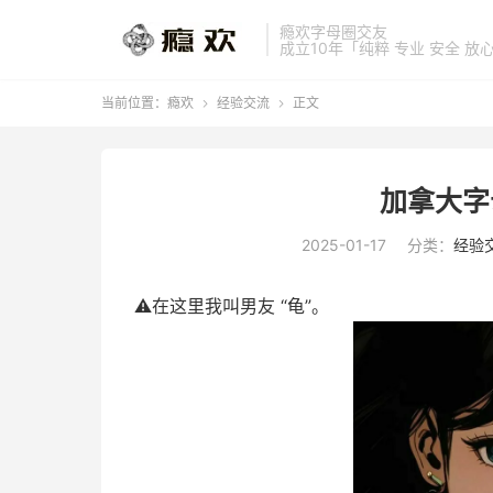
瘾欢字母圈交友
成立10年「纯粹 专业 安全 放
当前位置：
瘾欢
经验交流
正文


加拿大字
2025-01-17
分类：
经验
⚠️在这里我叫男友 “龟”。