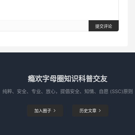
提交评论
瘾欢字母圈知识科普交友
纯粹、安全、专业、放心，提倡安全、知情、自愿 (SSC)原则
加入圈子
历史文章

