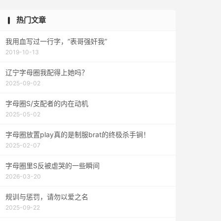
热门文章
我用血写过一行字，“表哥强奸我”
2019-10-13
辽宁字母圈我配得上她吗？
2025-09-02
字母圈S/支配者的内在动机
2025-05-02
字母圈放置play真的是制服brat的终极杀手锏！
2025-02-07
字母圈里S反被虐哭的一些瞬间
2026-03-20
规训与惩罚，请勿以爱之名
2025-09-22