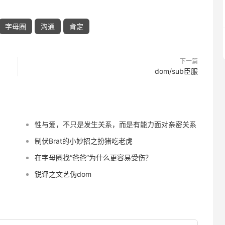
字母圈
沟通
肯定
下一篇
dom/sub臣服
性与爱，不只是发生关系，而是有能力面对亲密关系
制伏Brat的小妙招之扮猪吃老虎
在字母圈找“爸爸”为什么更容易受伤？
锐评之文艺伪dom