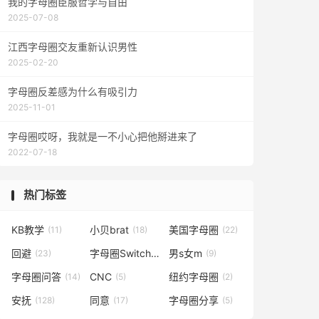
我的字母圈臣服哲学与自由
2025-07-08
江西字母圈交友重新认识男性
2025-02-20
字母圈反差感为什么有吸引力
2025-11-01
字母圈哎呀，我就是一不小心把他掰进来了
2022-07-18
热门标签
KB教学
小贝brat
美国字母圈
(11)
(18)
(22)
回避
字母圈Switch
男s女m
(23)
(17)
(9)
字母圈问答
CNC
纽约字母圈
(14)
(5)
(2)
安抚
同意
字母圈分享
(128)
(17)
(5)