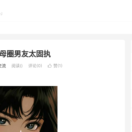
心」
母圈男友太固执
交流
阅读(
)
评论(0)
赞(
1
)
