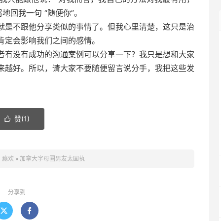
地回我一句 “随便你”。
就是不跟他分享类似的事情了。但我心里清楚，这只是治
肯定会影响我们之间的感情。
者有没有成功的
沟通
案例可以分享一下？我只是想和大家
来越好。所以，请大家不要随便留言说分手，我把这些发
赞(
1
)

：
瘾欢
»
加拿大字母圈男友太固执
分享到

