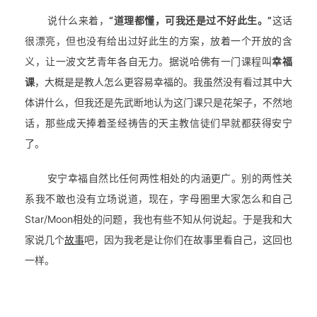
说什么来着，
“道理都懂，可我还是过不好此生。”
这话
很漂亮，但也没有给出过好此生的方案，放着一个开放的含
义，让一波文艺青年各自无力。据说哈佛有一门课程叫
幸福
课
，大概是是教人怎么更容易幸福的。我虽然没有看过其中大
体讲什么，但我还是先武断地认为这门课只是花架子，不然地
话，那些成天捧着圣经祷告的天主教信徒们早就都获得安宁
了。
安宁幸福自然比任何两性相处的内涵更广。别的两性关
系我不敢也没有立场说道，现在，字母圈里大家怎么和自己
Star/Moon相处的问题，我也有些不知从何说起。于是我和大
家说几个
故事
吧，因为我老是让你们在故事里看自己，这回也
一样。