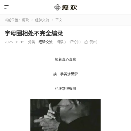

当前位置：
瘾欢
经验交流
正文


字母圈相处不完全编录
2025-01-15
分类：
经验交流
阅读(
)
评论(1)
赞(
5
)

捧着真心真意
换一手黄沙黑梦
也正常得很啊