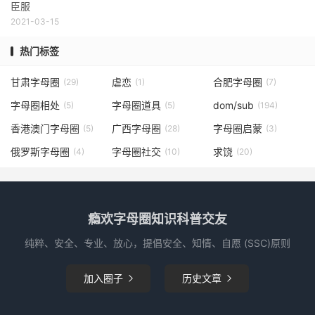
臣服
2021-03-15
热门标签
甘肃字母圈
虐恋
合肥字母圈
(29)
(1)
(7)
字母圈相处
字母圈道具
dom/sub
(5)
(5)
(194)
香港澳门字母圈
广西字母圈
字母圈启蒙
(5)
(28)
(3)
俄罗斯字母圈
字母圈社交
求饶
(4)
(10)
(20)
瘾欢字母圈知识科普交友
纯粹、安全、专业、放心，提倡安全、知情、自愿 (SSC)原则
加入圈子
历史文章

