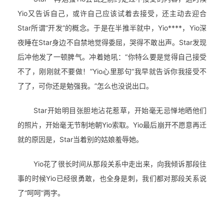
Yio又告诉自己，或许
自己
应该试着去接受，还主动去迎合
Star所谓“开发”的概念。于是在半推半就中，Yio****，Yio深
夜睡在Star身边不自禁地觉得委屈，哭得不敢出声。Star发现
后冲他发了一顿脾气。冲着她吼：“你特么要是觉得自己接受
不了，刚刚就不要做！”Yio心里那句“我早就告诉你我接受不
了了，可你还是勉强我。”怎么也没说出口。
Star开始明目张胆地沾花惹草，开始毫无忌惮地晒他们
的照片，开始毫无节制地朝Yio索取。Yio最后崩开不愿意再迁
就的原因是，Star当着别的姑娘羞辱她。
Yio花了很长时间从那段关系中走出来，向我倾诉那段往
事的时候Yio已经很勇敢，也全身是刺，我们都对那段关系说
了“呵呵”两字。