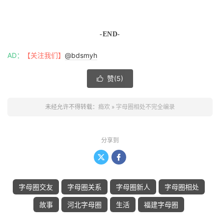
-END-
AD：
【关注我们】
@bdsmyh
赞(
5
)

未经允许不得转载：
瘾欢
»
字母圈相处不完全编录
分享到


字母圈交友
字母圈关系
字母圈新人
字母圈相处
故事
河北字母圈
生活
福建字母圈