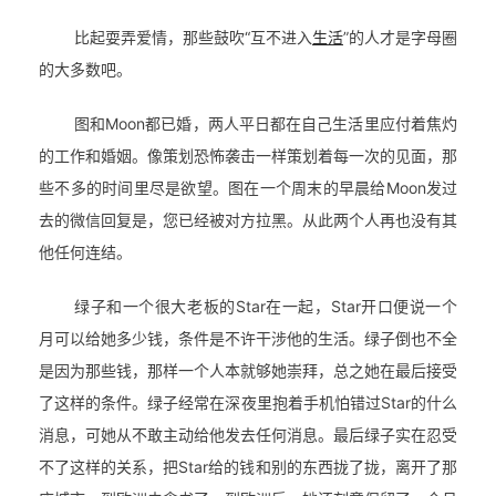
比起耍弄爱情，那些鼓吹“互不进入
生活
”的人才是字母圈
的大多数吧。
图和Moon都已婚，两人平日都在自己生活里应付着焦灼
的工作和婚姻。像策划恐怖袭击一样策划着每一次的见面，那
些不多的时间里尽是欲望。图在一个周末的早晨给Moon发过
去的微信回复是，您已经被对方拉黑。从此两个人再也没有其
他任何连结。
绿子和一个很大老板的Star在一起，Star开口便说一个
月可以给她多少钱，条件是不许干涉他的生活。绿子倒也不全
是因为那些钱，那样一个人本就够她崇拜，总之她在最后接受
了这样的条件。
绿子经常在深夜里抱着手机怕错过Star的什么
消息，可她从不敢主动给他发去任何消息。最后绿子实在忍受
不了这样的关系，把Star给的钱和别的东西拢了拢，离开了那