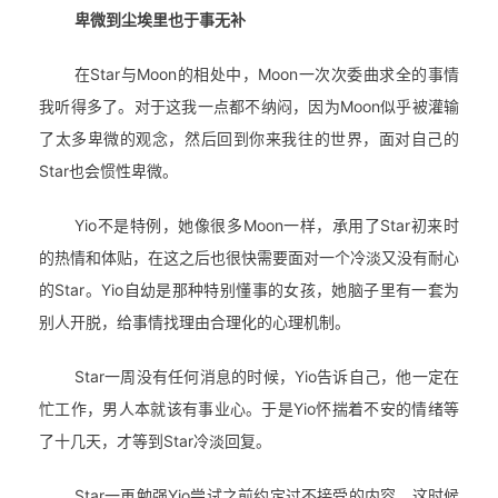
卑微到尘埃里也于事无补
在Star与Moon的相处中，Moon一次次委曲求全的事情
我听得多了。对于这我一点都不纳闷，因为Moon似乎被灌输
了太多卑微的观念，然后回到你来我往的世界，面对自己的
Star也会惯性卑微。
Yio不是特例，她像很多Moon一样，承用了Star初来时
的热情和体贴，在这之后也很快需要面对一个冷淡又没有耐心
的Star。Yio自幼是那种特别懂事的女孩，她脑子里有一套为
别人开脱，给事情找理由合理化的心理机制。
Star一周没有任何消息的时候，Yio告诉自己，他一定在
忙工作，男人本就该有事业心。于是Yio怀揣着不安的情绪等
了十几天，才等到Star冷淡回复。
Star一再勉强Yio尝试之前约定过不接受的内容，这时候