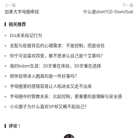
上一篇
下一篇
加拿大字母圈牵挂
什么是dom?(2)-Dom/Sub
相关推荐
D/s关系标记行为
支配与臣服背后的心理需求：不是控制，而是信任
你宁可说喜欢四爱，都不愿承认自己是个艾慕吗？
我的bdsm生涯：20岁重在体验，30岁重在选择
把伴侣带进入圈真的是一件好事吗？
字母圈里的感情容易让人陷进去又走不出来
字母圈中的管教关系：比起控制，更重要的是理解与安全感
小众圈子为什么喜欢SP却又瞧不起自己？
评论
1