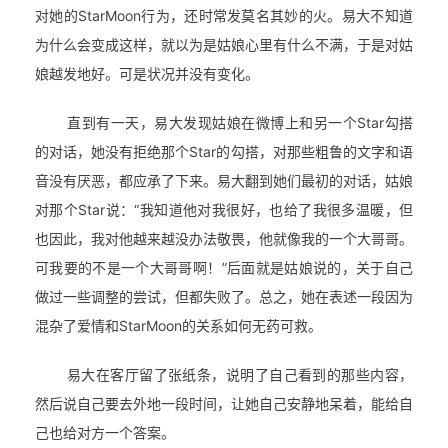
对她的StarMoon行为，还时常发莫名其妙的火。易大不知道
为什么会变成这样，就以为是姑娘心里有什么不满，于是对姑
娘越发地好。可是状况并没有变化。
直到有一天，易大发现姑娘在微博上和另一个Star勾搭
的对话，她
没有拒绝
那个Star的勾搭，对那些粗鲁的文字和语
音没有厌恶，都应承了下来。易大翻到她们最初的对话，姑娘
对那个Star说：“我知道他对我很好，也给了我很多温暖，但
也因此，我对他越来越没办法敬畏，他就像我的一个大哥哥。
可我要的不是一个大哥哥啊！”后面就是姑娘说的，关于自己
做过一些调整的尝试，但都失败了。总之，她在表述一段因为
混杂了爱情和StarMoon的关系如何无药可救。
易大在客厅留了张纸条，说明了自己看到的那些内容，
然后说自己要去外地一段时间，让她自己安静地呆着，能给自
己也给对方一个答案。