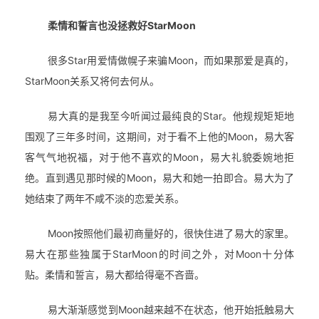
柔情和誓言也没拯救好StarMoon
很多Star用爱情做幌子来骗Moon，而如果那爱是真的，
StarMoon关系又将何去何从。
易大真的是我至今听闻过最纯良的Star。他规规矩矩地
围观了三年多时间，这期间，对于看不上他的Moon，易大客
客气气地祝福，对于他不喜欢的Moon，易大礼貌委婉地拒
绝。直到遇见那时候的Moon，易大和她一拍即合。易大为了
她结束了两年不咸不淡的恋爱关系。
Moon按照他们最初商量好的，很快住进了易大的家里。
易大在那些独属于StarMoon的时间之外，对Moon十分体
贴。柔情和誓言，易大都给得毫不吝啬。
易大渐渐感觉到Moon越来越不在状态，他开始抵触易大