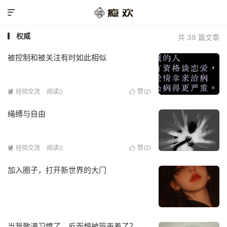

权威
共 39 篇文章
被控制和被关注有时如此相似
经验交流
阅读(
)
赞(
2
)


绳缚与自由
经验交流
阅读(
)
赞(
2
)


加入圈子，打开新世界的大门
当我散漫习惯了，反而想被管束着了？