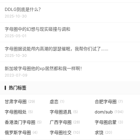
DDLG到底是什么？
2025-10-30
字母圈中的幻想与现实碰撞与调和
2025-05-01
字母圈据说能颅内高潮的瑟瑟催眠，我帮你们试了……
2025-10-30
新加坡字母圈他的xp居然都和我一样啊！
2023-07-09
热门标签
甘肃字母圈
虐恋
合肥字母圈
(29)
(1)
(7)
字母圈相处
字母圈道具
dom/sub
(5)
(5)
(194)
香港澳门字母圈
广西字母圈
字母圈启蒙
(5)
(28)
(3)
俄罗斯字母圈
字母圈社交
求饶
(4)
(10)
(20)