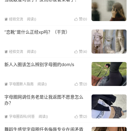
经验交流
阅读(
)
赞(
0
)


“恋靴”是什么正经xp吗？（干货）
经验交流
阅读(
)
赞(
4
)


新人入圈该怎么辨别字母圈的dom/s
字母圈新人指南
阅读(
)
赞(
2
)


字母圈网调任务老是让我返图不愿意怎么
办？
字母圈百科/问答
阅读(
)
赞(
2
)


舞蹈生感觉字母圈任务侮辱专业在闹矛盾