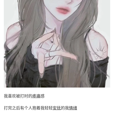
我喜欢被打时的
疼痛
感
打完之后有个人抱着我轻轻
安抚
的我
情绪