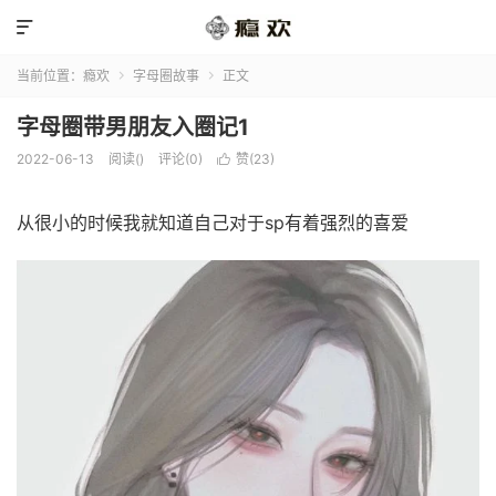

当前位置：
瘾欢
字母圈故事
正文


字母圈带男朋友入圈记1
2022-06-13
阅读(
)
评论(0)
赞(
23
)

从很小的时候我就知道自己对于sp有着强烈的喜爱