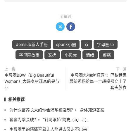
分享到


domsub新人手册
spank小圈
双
字母圈sp
字母圈故事
安抚
小贝sp
情绪
疼痛
上一篇
下一篇
字母圈BBW（Big Beautiful
字母圈恋物癖“狂喜”：巴黎世家
Woman）大码身材迷恋的是与
最新秀场给每一个超模都穿上了
非
套头胶衣
相关推荐
为什么富养长大的你会渴望被强制？
身体知道答案
套套为啥会破？
“针刺滚轮”简史_(:з」∠)_
字母圈里的感情容易让人陷进去又走不出来