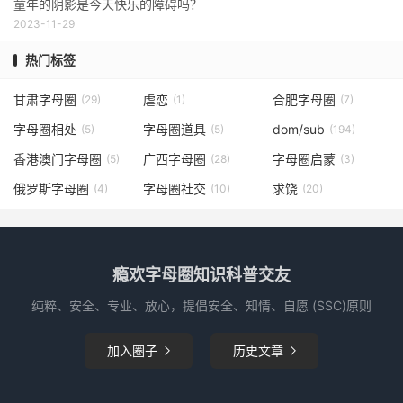
童年的阴影是今天快乐的障碍吗？
2023-11-29
热门标签
甘肃字母圈
虐恋
合肥字母圈
(29)
(1)
(7)
字母圈相处
字母圈道具
dom/sub
(5)
(5)
(194)
香港澳门字母圈
广西字母圈
字母圈启蒙
(5)
(28)
(3)
俄罗斯字母圈
字母圈社交
求饶
(4)
(10)
(20)
瘾欢字母圈知识科普交友
纯粹、安全、专业、放心，提倡安全、知情、自愿 (SSC)原则
加入圈子
历史文章

