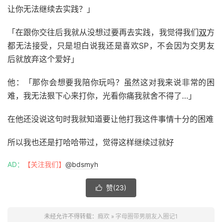
让你无法继续去实践？」
「在跟你交往后我就从没想过要再去实践，我觉得我们
双
方
都无法接受，只是坦白说我还是喜欢SP，不会因为交男友
后就放弃这个爱好」
他：「那你会想要我陪你玩吗？虽然这对我来说非常的困
难，我无法狠下心来打你，光看你痛我就舍不得了…」
在他还没说这句时我就知道要让他打我这件事情十分的困难
所以我也还是打哈哈带过，觉得这样继续过就好
AD：
【关注我们】
@bdsmyh
赞(
23
)

未经允许不得转载：
瘾欢
»
字母圈带男朋友入圈记1