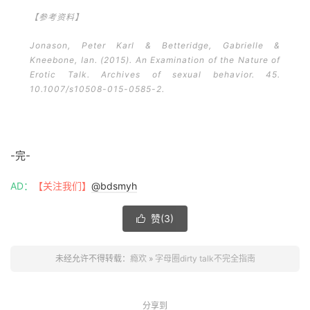
【参考资料】
Jonason, Peter Karl & Betteridge, Gabrielle &
Kneebone, Ian. (2015). An Examination of the Nature of
Erotic Talk. Archives of sexual behavior. 45.
10.1007/s10508-015-0585-2.
-完-
AD：
【关注我们】
@bdsmyh
赞(
3
)

未经允许不得转载：
瘾欢
»
字母圈dirty talk不完全指南
分享到