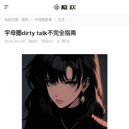

当前位置：
瘾欢
字母圈故事
正文


字母圈dirty talk不完全指南
2025-05-09
阅读(
)
评论(0)
赞(
3
)
