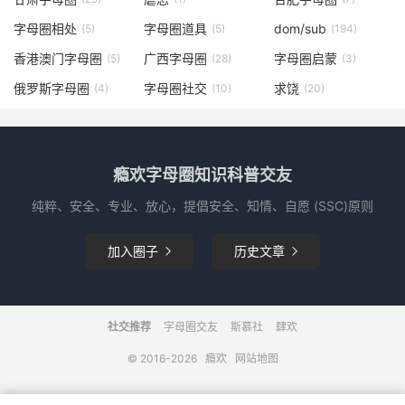
字母圈相处
字母圈道具
dom/sub
(5)
(5)
(194)
香港澳门字母圈
广西字母圈
字母圈启蒙
(5)
(28)
(3)
俄罗斯字母圈
字母圈社交
求饶
(4)
(10)
(20)
瘾欢字母圈知识科普交友
纯粹、安全、专业、放心，提倡安全、知情、自愿 (SSC)原则
加入圈子
历史文章


社交推荐
字母圈交友
斯慕社
肆欢
© 2016-2026
瘾欢
网站地图