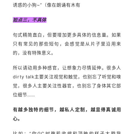
诱惑的小狗~”（像在朗诵有木有
尬点三，不具体
句式精简直白，但要增加更多具体的信息量。如果
只有常见的那些短句，会感觉是从片子里沿用来
的，没有特殊意义。
所以请动用多种感官，让想象力尽情延伸。很多人
dirty talk主要关注视觉和触觉，也别忘了听觉和嗅
觉，很多人主要关注性器官，也别忘了身体其它部
位细节……
有越多独特的细节，越私人定制，越显得真诚用
心。
比如：“你GC时腹肌收缩和顶胯的样子太戳我