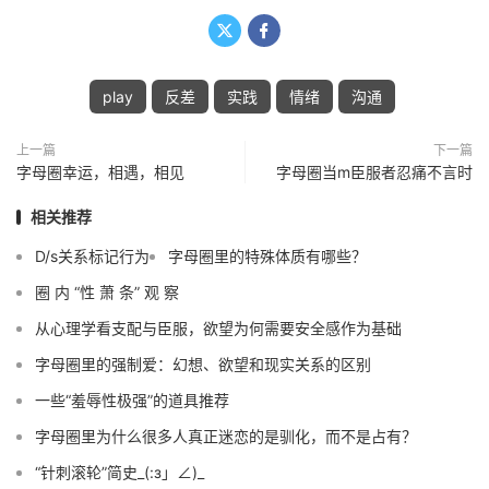


play
反差
实践
情绪
沟通
上一篇
下一篇
字母圈幸运，相遇，相见
字母圈当m臣服者忍痛不言时
相关推荐
D/s关系标记行为
字母圈里的特殊体质有哪些？
圈 内 “性 萧 条” 观 察
从心理学看支配与臣服，欲望为何需要安全感作为基础
字母圈里的强制爱：幻想、欲望和现实关系的区别
一些“羞辱性极强”的道具推荐
字母圈里为什么很多人真正迷恋的是驯化，而不是占有？
“针刺滚轮”简史_(:з」∠)_