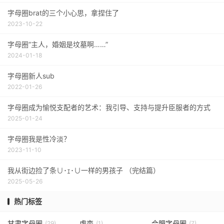
字母圈brat的三个小心思，拿捏住了
2023-10-22
字母圈“主人，婚姻是坟墓啊……”
2024-01-18
字母圈新人sub
2022-01-26
字母圈成为愉悦支配者的艺术：我引导、支持与提升臣服者的方式
2025-01-24
字母圈我是性冷淡？
2023-11-10
我从街边捡了条∪･ｪ･∪一样的男孩子 （完结篇）
2025-05-26
热门标签
甘肃字母圈
虐恋
合肥字母圈
(29)
(1)
(7)